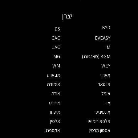
יצרן
BYD
DS
GAC
EVEASY
JAC
IM
KGM (סאנגיונג)
MG
WM
WEY
אאודי
אבארט
אווטאר
אומודה
אופל
אורה
איון
אייווייס
אינפיניטי
איסוזו
אלפא רומיאו
אלפין
אסטון מרטין
אקספנג