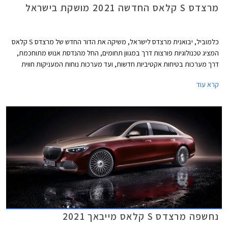
מרצדס S קלאס החדשה 2021 מושקת בישראל
כלמוביל, יבואנית מרצדס לישראל, משיקה את הדור החדש של מרצדס S קלאס
המציג טכנולוגיות פורצות דרך במגוון תחומים, החל מהנדסת אנוש מתוחכמת,
דרך מערכות בטיחות אקטיביות חדשות, ועד מערכות נוחות המעניקות חווית
נסיעה עילאית.
קרא עוד
נחשפה מרצדס S קלאס מייבאך 2021