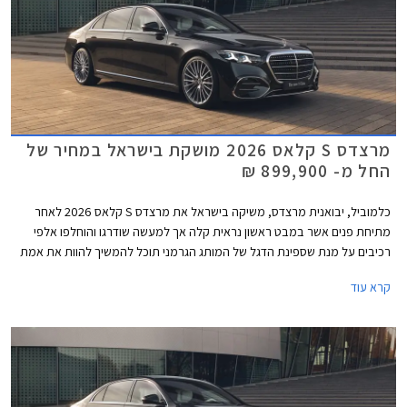
מרצדס S קלאס 2026 מושקת בישראל במחיר של
החל מ- 899,900 ₪
כלמוביל, יבואנית מרצדס, משיקה בישראל את מרצדס S קלאס 2026 לאחר
מתיחת פנים אשר במבט ראשון נראית קלה אך למעשה שודרגו והוחלפו אלפי
רכיבים על מנת שספינת הדגל של המותג הגרמני תוכל להמשיך להוות את אמת
המידה בסגמנט היוקרה. הדגם המעודכן מגיע בתצורת מרכב ארוך ובמחיר
קרא עוד
תחרותי של החל מ- 899,000 ₪, הכולל הרחבת אחריות לשנה רביעית וחבילת
3 טיפולים תקופתיים.