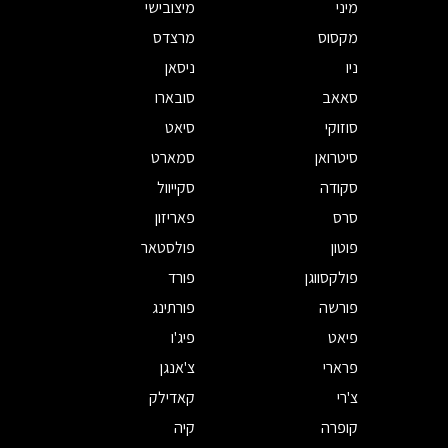
מיני
מיצובישי
מקסוס
מרצדס
ניו
ניסאן
סאאב
סובארו
סוזוקי
סיאט
סיטרואן
סמארט
סקודה
סקייוול
סרס
פאריזון
פוטון
פולסטאר
פולקסווגן
פורד
פורשה
פורתינג
פיאט
פיג'ו
פרארי
צ'אנגן
צ'רי
קאדילק
קופרה
קיה