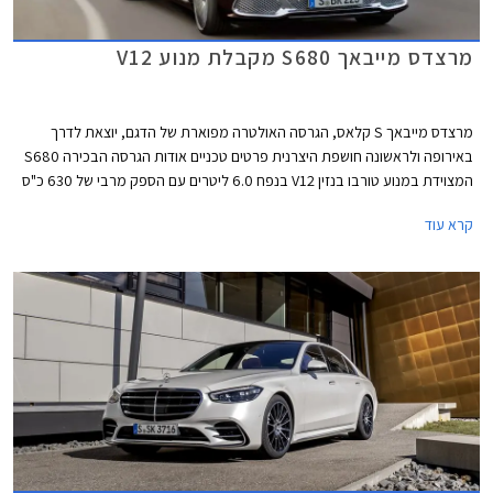
מרצדס מייבאך S680 מקבלת מנוע V12
מרצדס מייבאך S קלאס, הגרסה האולטרה מפוארת של הדגם, יוצאת לדרך
באירופה ולראשונה חושפת היצרנית פרטים טכניים אודות הגרסה הבכירה S680
המצוידת במנוע טורבו בנזין V12 בנפח 6.0 ליטרים עם הספק מרבי של 630 כ"ס
ומומנט מרבי אדיר של 91.7 קג"מ. המנוע משודך לתיבת 9 הילוכים אוטומטית
קרא עוד
ולמערכת הנעה כפולה, ומאפשר תאוצה 0-100 קמ"ש תוך 4.5 שניות ומהירות
מרבית של 250 קמ"ש. צריכת הדלק המשולבת עומדת על 7.3 ק"מ לליטר.