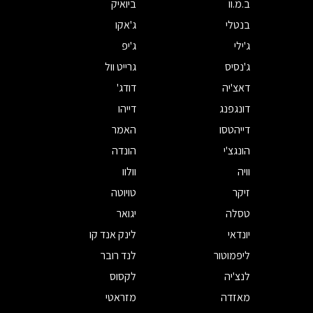
ב.מ.וו
ביואיק
בנטלי
ג'אקו
ג'ילי
ג'יפ
ג'נסיס
גרייט וול
דאצ'יה
דודג'
דונגפנג
דייהו
דייהטסו
האמר
הונגצ'י
הונדה
וויה
וולוו
זיקר
טויוטה
טסלה
יגואר
יונדאי
לינק אנד קו
ליפמוטור
לנד רובר
לנצ'יה
לקסוס
מאזדה
מזראטי