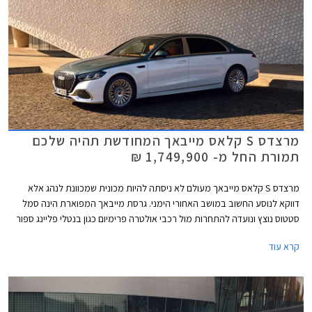
מרצדס S קלאס מייבאך המחודשת תהיה שלכם
תמורת החל מ- 1,749,900 ₪
מרצדס S קלאס מייבאך מעולם לא ניסתה להיות מכונית שמכוונת לנהג אלא
דווקא לנוסע החשוב במושב האחורי הימני. גרסת מייבאך המפוארת הינה סמל
סטטוס נוצץ ונועדה להתחרות מול רכבי אולטרה פרימיום כגון בנטלי פליינג ספור
ורולס רויס גוסט. כעת מושקת בישראל מרצדס S קלאס מייבאך לאחר מתיחת
קרא עוד
פנים המלטשת את המתכון המוכר ומבטיחה ניתוק מוחלט מהפקקים שבחוץ.
במקביל לתוספת אבזור נוחות וממשקים חדשים, המכונית מציינת פרידה די
כואבת ממנוע ה- V12 המיתולוגי בגרסה הבכירה לטובת מנוע V8 - אילוץ של
תקנות זיהום האוויר. הדגם ישווק בשתי גרסאות במחיר התחלתי של 1,749,900
₪.