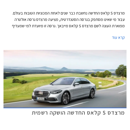
מרצדס S קלאס החדשה נחשבת כבר שנים לאחת המכוניות הטובות בעולם.
עבור מי שאינו מסתפק בגרסה הסטנדרטית, מציעה מרצדס גרסה אולטרה
מפוארת העונה לשם מרצדס S קלאס מייבאך. גרסה זו מיועדת למי שמעדיף
להעסיק נהג ולבלות את הנסיעה במושב האחורי.
קרא עוד
מרצדס S קלאס החדשה הושקה רשמית