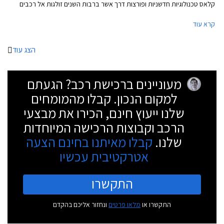
קלאס טכנולוגיות חדשניות ופורצות דרך אשר ברבות השנים זולגות אל רכבים
עממיים יותר. נזכיר כי מרצדס S קלאס בדורותיה הקודמים הייתה זו שהציגה
קרא עוד
לראשונה את כרית האוויר ואת מערכת בקרת השיוט האדפטיבית.
הצג עוד
מעוניינים ברכישת רכב? הגעתם
למקום הנכון. קבלו מהמומחים
שלנו ייעוץ חינם, הכירו את מבצעי
הרכב וקבוצות הרכישה המיוחדות
שלנו.
קבלו מאיתנו בחינם הצעה
אטרקטיבית עכשיו
התקשרו
התקשרו או
מלאו פרטים
ונחזור אליכם בהקדם