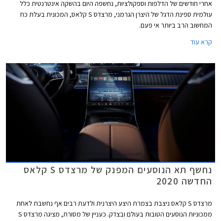
אחרי חודשים של הדלפות וספקולציות, נחשפה היום בהשקה אינטרנטית כלל
עולמית ספינת הדגל של היצרן הגרמני, מרצדס S קלאס, המכונית בעלת כח
המחשוב הרב ביותר אי פעם.
קרא עוד
נחשף תא הנוסעים המפנק של מרצדס S קלאס
החדשה 2020
מרצדס S קלאס ניצבת בצמרת היצע היצרנית ולדעת רבים אף נחשבת לאחת
ממכוניות הנוסעים הטובות בעולם ובצדק. כעניין של מסורת, מציגה מרצדס S