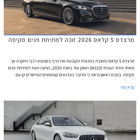
מרצדס S קלאס 2026 זוכה למתיחת פנים מקיפה
מרצדס S קלאס נחשבת כמכונית הקובעת את הרף בסגמנט רכבי היוקרה אך
מאחר והדור הנוכחי (W223) הושק עוד בשנת 2020, הגיעה העת למתיחת פנים
מקיפה. במבט ראשון נראה כי מדובר בעדכונים קומסטיים המיישרים קו עם
הדגמים הצעירים של המותג אך מרצדס מדווחת על כ- 2,700 רכיבים חדשים
קרא עוד
ושלל שינויים עמוקים ומהותיים.