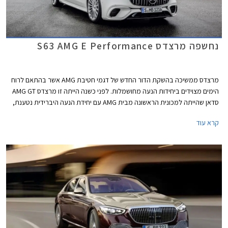
נחשפה מרצדס S63 AMG E Performance
מרצדס ממשיכה בהשקת הדור החדש של דגמי חטיבת AMG אשר בהתאם לרוח
הימים מצוידים ביחידות הנעה מחושמלות. לפני כשנה הייתה זו מרצדס AMG GT
סדאן שהייתה למכונית הראשונה מבית AMG עם יחידת הנעה היברידית נטענת,
לפני מספר חודשים הצטרפה אליה מרצדס C63 AMG החדשה, וכעת מגיע תורה
קרא עוד
של ספינת הדגל מרצדס S63 AMG E Performance.