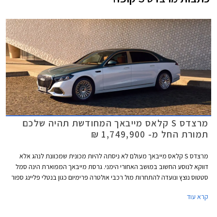
מרצדס S קלאס מייבאך המחודשת תהיה שלכם
תמורת החל מ- 1,749,900 ₪
מרצדס S קלאס מייבאך מעולם לא ניסתה להיות מכונית שמכוונת לנהג אלא
דווקא לנוסע החשוב במושב האחורי הימני. גרסת מייבאך המפוארת הינה סמל
סטטוס נוצץ ונועדה להתחרות מול רכבי אולטרה פרימיום כגון בנטלי פליינג ספור
ורולס רויס גוסט. כעת מושקת בישראל מרצדס S קלאס מייבאך לאחר מתיחת
קרא עוד
פנים המלטשת את המתכון המוכר ומבטיחה ניתוק מוחלט מהפקקים שבחוץ.
במקביל לתוספת אבזור נוחות וממשקים חדשים, המכונית מציינת פרידה די