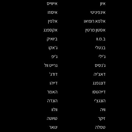
איון
אייווייס
אינפיניטי
איסוזו
אלפא רומיאו
אלפין
אסטון מרטין
אקספנג
ב.מ.וו
ביואיק
בנטלי
ג'אקו
ג'ילי
ג'יפ
ג'נסיס
גרייט וול
דאצ'יה
דודג'
דונגפנג
דייהו
דייהטסו
האמר
הונגצ'י
הונדה
וויה
וולוו
זיקר
טויוטה
טסלה
יגואר