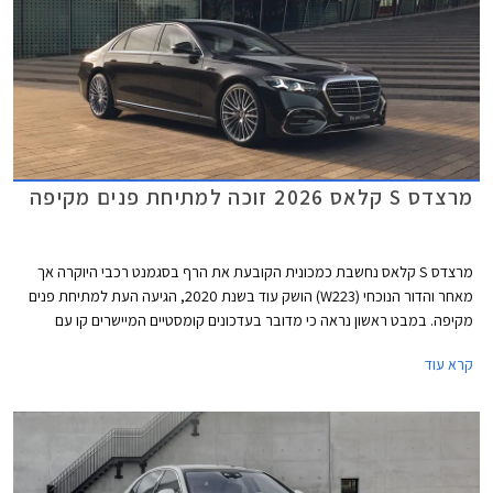
מרצדס S קלאס 2026 זוכה למתיחת פנים מקיפה
מרצדס S קלאס נחשבת כמכונית הקובעת את הרף בסגמנט רכבי היוקרה אך
מאחר והדור הנוכחי (W223) הושק עוד בשנת 2020, הגיעה העת למתיחת פנים
מקיפה. במבט ראשון נראה כי מדובר בעדכונים קומסטיים המיישרים קו עם
הדגמים הצעירים של המותג אך מרצדס מדווחת על כ- 2,700 רכיבים חדשים
קרא עוד
ושלל שינויים עמוקים ומהותיים.