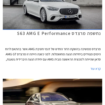
נחשפה מרצדס S63 AMG E Performance
מרצדס ממשיכה בהשקת הדור החדש של דגמי חטיבת AMG אשר בהתאם לרוח
הימים מצוידים ביחידות הנעה מחושמלות. לפני כשנה הייתה זו מרצדס AMG GT
סדאן שהייתה למכונית הראשונה מבית AMG עם יחידת הנעה היברידית נטענת,
לפני מספר חודשים הצטרפה אליה מרצדס C63 AMG החדשה, וכעת מגיע תורה
קרא עוד
של ספינת הדגל מרצדס S63 AMG E Performance.