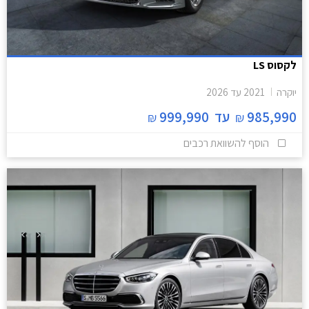
לקסוס LS
יוקרה
2021
עד
2026
985,990
עד
999,990
₪
₪
הוסף להשוואת רכבים