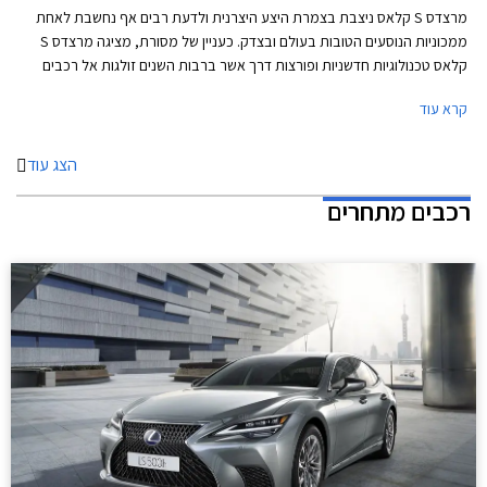
מרצדס S קלאס ניצבת בצמרת היצע היצרנית ולדעת רבים אף נחשבת לאחת
ממכוניות הנוסעים הטובות בעולם ובצדק. כעניין של מסורת, מציגה מרצדס S
קלאס טכנולוגיות חדשניות ופורצות דרך אשר ברבות השנים זולגות אל רכבים
עממיים יותר. נזכיר כי מרצדס S קלאס בדורותיה הקודמים הייתה זו שהציגה
קרא עוד
לראשונה את כרית האוויר ואת מערכת בקרת השיוט האדפטיבית.
הצג עוד
רכבים מתחרים