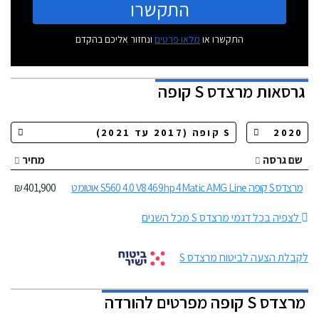
התקשרו
התקשרו או
מלאו פרטים
ונחזור אליכם בהקדם
גרסאות
מרצדס S קופה
שם גרסה
מחיר
מרצדס S קופה S560 4.0 V8 469hp 4Matic AMG Line אוטומט
401,900 ₪
לצפיה בכל דגמי מרצדס S מכל השנים
לקבלת הצעה לביטוח מרצדס S
מרצדס S קופה מפרטים להורדה