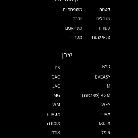
קטנות
משפחתיות
מנהלים
יוקרה
ספורט
מיניוואנים
פנאי שטח
מסחרי
יצרן
BYD
DS
GAC
EVEASY
JAC
IM
KGM (סאנגיונג)
MG
WM
WEY
אאודי
אבארט
אווטאר
אומודה
אופל
אורה