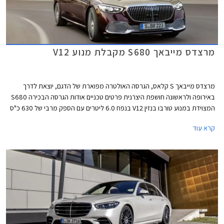
מרצדס מייבאך S680 מקבלת מנוע V12
מרצדס מייבאך S קלאס, הגרסה האולטרה מפוארת של הדגם, יוצאת לדרך
באירופה ולראשונה חושפת היצרנית פרטים טכניים אודות הגרסה הבכירה S680
המצוידת במנוע טורבו בנזין V12 בנפח 6.0 ליטרים עם הספק מרבי של 630 כ"ס
ומומנט מרבי אדיר של 91.7 קג"מ. המנוע משודך לתיבת 9 הילוכים אוטומטית
קרא עוד
ולמערכת הנעה כפולה, ומאפשר תאוצה 0-100 קמ"ש תוך 4.5 שניות ומהירות
מרבית של 250 קמ"ש. צריכת הדלק המשולבת עומדת על 7.3 ק"מ לליטר.