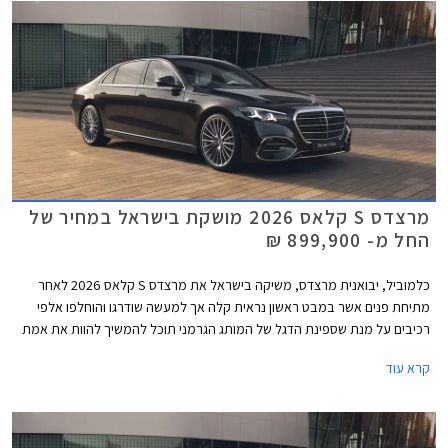
כואבת ממנוע ה- V12 המיתולוגי בגרסה הבכירה לטובת מנוע V8 - אילוץ של
תקנות זיהום האוויר. הדגם ישווק בשתי גרסאות במחיר התחלתי של 1,749,900
₪.
מרצדס S קלאס 2026 מושקת בישראל במחיר של
החל מ- 899,900 ₪
כלמוביל, יבואנית מרצדס, משיקה בישראל את מרצדס S קלאס 2026 לאחר
מתיחת פנים אשר במבט ראשון נראית קלה אך למעשה שודרגו והוחלפו אלפי
רכיבים על מנת שספינת הדגל של המותג הגרמני תוכל להמשיך להוות את אמת
המידה בסגמנט היוקרה. הדגם המעודכן מגיע בתצורת מרכב ארוך ובמחיר
קרא עוד
תחרותי של החל מ- 899,000 ₪, הכולל הרחבת אחריות לשנה רביעית וחבילת
3 טיפולים תקופתיים.