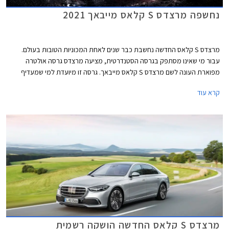
נחשפה מרצדס S קלאס מייבאך 2021
מרצדס S קלאס החדשה נחשבת כבר שנים לאחת המכוניות הטובות בעולם.
עבור מי שאינו מסתפק בגרסה הסטנדרטית, מציעה מרצדס גרסה אולטרה
מפוארת העונה לשם מרצדס S קלאס מייבאך. גרסה זו מיועדת למי שמעדיף
להעסיק נהג ולבלות את הנסיעה במושב האחורי.
קרא עוד
מרצדס S קלאס החדשה הושקה רשמית