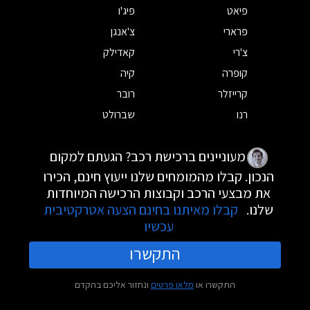
פיאט
פיג'ו
פרארי
צ'אנגן
צ'רי
קאדילק
קופרה
קיה
קרייזלר
רובר
רנו
שברולט
מעוניינים ברכישת רכב? הגעתם למקום
הנכון. קבלו מהמומחים שלנו ייעוץ חינם, הכירו
את מבצעי הרכב וקבוצות הרכישה המיוחדות
שלנו.
קבלו מאיתנו בחינם הצעה אטרקטיבית
עכשיו
התקשרו
התקשרו או
מלאו פרטים
ונחזור אליכם בהקדם