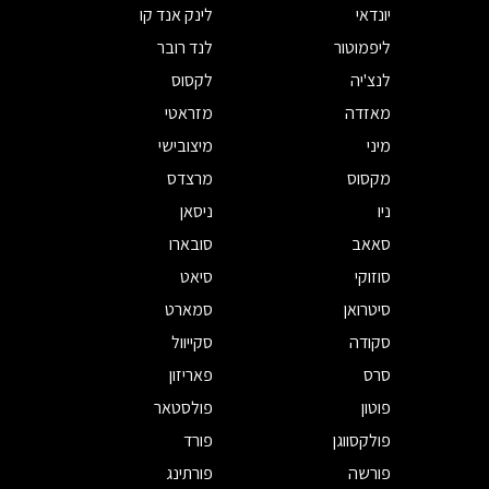
יונדאי
לינק אנד קו
ליפמוטור
לנד רובר
לנצ'יה
לקסוס
מאזדה
מזראטי
מיני
מיצובישי
מקסוס
מרצדס
ניו
ניסאן
סאאב
סובארו
סוזוקי
סיאט
סיטרואן
סמארט
סקודה
סקייוול
סרס
פאריזון
פוטון
פולסטאר
פולקסווגן
פורד
פורשה
פורתינג