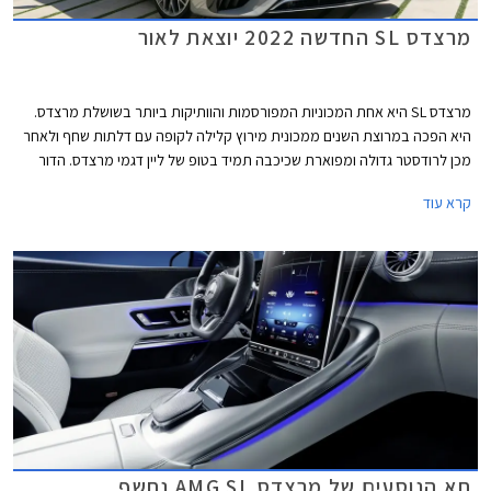
מרצדס SL החדשה 2022 יוצאת לאור
מרצדס SL היא אחת המכוניות המפורסמות והוותיקות ביותר בשושלת מרצדס.
היא הפכה במרוצת השנים ממכונית מירוץ קלילה לקופה עם דלתות שחף ולאחר
מכן לרודסטר גדולה ומפוארת שכיכבה תמיד בטופ של ליין דגמי מרצדס. הדור
החדש מציג שינויים רבים ובעיקר מעבר לאחריותה של חטיבת הביצועים AMG
קרא עוד
שאמונה על ייצור דגמי הספורט של מרצדס. הדור החדש של מרצדס SL מוותר
על הגג הקשיח שאפיין את שני הדורות האחרונים ומציע גג בד קל ותצורת 2+2 עם
שני מושבים אחוריים קומפקטיים.
תא הנוסעים של מרצדס AMG SL נחשף