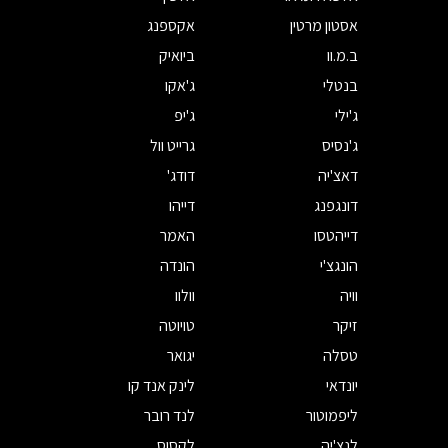
אסטון מרטין
אקספנג
ב.מ.וו
ביואיק
בנטלי
ג'אקו
ג'ילי
ג'יפ
ג'נסיס
גרייט וול
דאצ'יה
דודג'
דונגפנג
דייהו
דייהטסו
האמר
הונגצ'י
הונדה
וויה
וולוו
זיקר
טויוטה
טסלה
יגואר
יונדאי
לינק אנד קו
ליפמוטור
לנד רובר
לנצ'יה
לקסוס