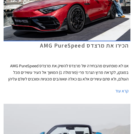
הכירו את מרצדס AMG PureSpeed
אנו לא מופתעים מהבחירה של מרצדס להשיק את מרצדס AMG PureSpeed
במונקו, לקראת מרוץ הגרנד פרי (פורמולה 1) המושך אל העיר עשירים מכל
העולם, ולא סתם עשירים אלא גם כאלה שאוהבים מכוניות ומוכנים לשלם עליהן
כמעט כל סכום אם רק יצליחו לעורר את הרגש הנכון או לגרום לבעלים לבלוט בין
קרא עוד
כל "הרכבים הפשוטים" המציפים את רחובות מונקו.