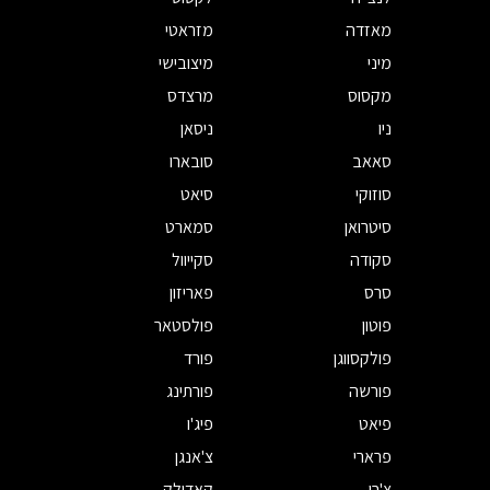
מאזדה
מזראטי
מיני
מיצובישי
מקסוס
מרצדס
ניו
ניסאן
סאאב
סובארו
סוזוקי
סיאט
סיטרואן
סמארט
סקודה
סקייוול
סרס
פאריזון
פוטון
פולסטאר
פולקסווגן
פורד
פורשה
פורתינג
פיאט
פיג'ו
פרארי
צ'אנגן
צ'רי
קאדילק