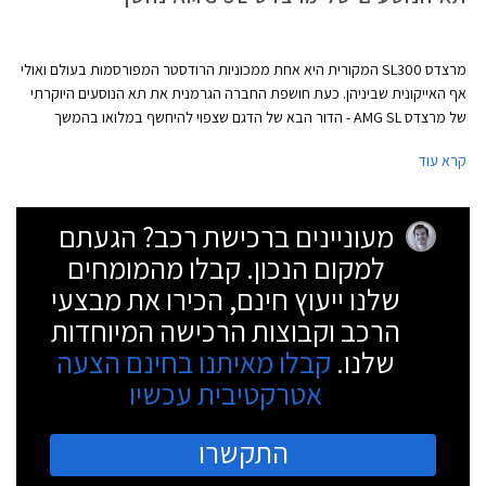
מרצדס SL300 המקורית היא אחת ממכוניות הרודסטר המפורסמות בעולם ואולי
אף האייקונית שביניהן. כעת חושפת החברה הגרמנית את תא הנוסעים היוקרתי
של מרצדס AMG SL - הדור הבא של הדגם שצפוי להיחשף במלואו בהמשך
השנה כמתחרה של פורשה 911 ולקסוס LC בגרסאות הפתוחות.
קרא עוד
מעוניינים ברכישת רכב? הגעתם
למקום הנכון. קבלו מהמומחים
שלנו ייעוץ חינם, הכירו את מבצעי
הרכב וקבוצות הרכישה המיוחדות
שלנו.
קבלו מאיתנו בחינם הצעה
אטרקטיבית עכשיו
התקשרו