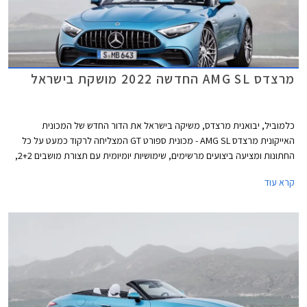
מרצדס AMG SL החדשה 2022 מושקת בישראל
כלמוביל, יבואנית מרצדס, משיקה בישראל את הדור החדש של המכונית
האייקונית מרצדס AMG SL - מכונית ספורט GT המצליחה לרקוד כמעט על כל
החתונות ומציעה ביצועים מרשימים, שימושיות יומיומית עם תצורת מושבים 2+2,
עיצוב מרהיב עם גג בד הנפתח חשמלית תוך 15 שניות, והבטחה לחווית נסיעה
קרא עוד
משובחת לפחות כמו בדורות הקודמים. איפה הקאץ' אתם שואלים? המחיר החל
מ- 1,190,000 ₪.