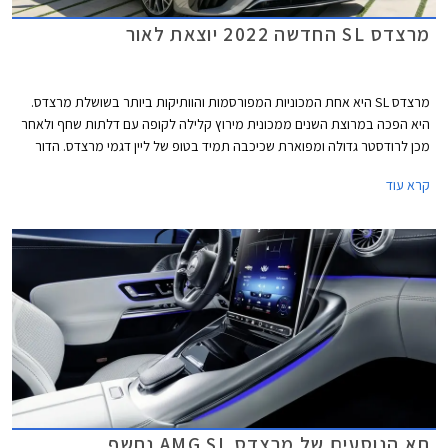
מרצדס SL החדשה 2022 יוצאת לאור
מרצדס SL היא אחת המכוניות המפורסמות והוותיקות ביותר בשושלת מרצדס.
היא הפכה במרוצת השנים ממכונית מירוץ קלילה לקופה עם דלתות שחף ולאחר
מכן לרודסטר גדולה ומפוארת שכיכבה תמיד בטופ של ליין דגמי מרצדס. הדור
החדש מציג שינויים רבים ובעיקר מעבר לאחריותה של חטיבת הביצועים AMG
קרא עוד
שאמונה על ייצור דגמי הספורט של מרצדס. הדור החדש של מרצדס SL מוותר
על הגג הקשיח שאפיין את שני הדורות האחרונים ומציע גג בד קל ותצורת 2+2 עם
שני מושבים אחוריים קומפקטיים.
תא הנוסעים של מרצדס AMG SL נחשף