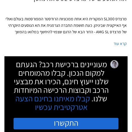
מרצדס SL300 המקורית היא אחת ממכוניות הרודסטר המפורסמות בעולם ואולי
אף האייקונית שביניהן. כעת חושפת החברה הגרמנית את תא הנוסעים היוקרתי
של מרצדס AMG SL - הדור הבא של הדגם שצפוי להיחשף במלואו בהמשך
השנה כמתחרה של פורשה 911 ולקסוס LC בגרסאות הפתוחות.
קרא עוד
מעוניינים ברכישת רכב? הגעתם
למקום הנכון. קבלו מהמומחים
שלנו ייעוץ חינם, הכירו את מבצעי
הרכב וקבוצות הרכישה המיוחדות
שלנו.
קבלו מאיתנו בחינם הצעה
אטרקטיבית עכשיו
התקשרו