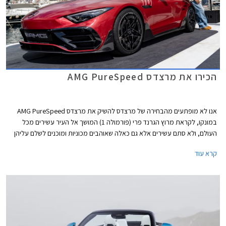
הכירו את מרצדס AMG PureSpeed
אנו לא מופתעים מהבחירה של מרצדס להשיק את מרצדס AMG PureSpeed
במונקו, לקראת מרוץ הגרנד פרי (פורמולה 1) המושך אל העיר עשירים מכל
העולם, ולא סתם עשירים אלא גם כאלה שאוהבים מכוניות ומוכנים לשלם עליהן
כמעט כל סכום אם רק יצליחו לעורר את הרגש הנכון או לגרום לבעלים לבלוט בין
קרא עוד
כל "הרכבים הפשוטים" המציפים את רחובות מונקו.