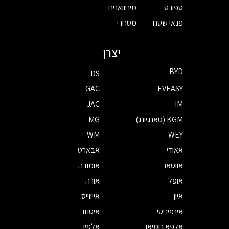
ספורט
מיניוואנים
פנאי שטח
מסחרי
יצרן
BYD
DS
GAC
EVEASY
JAC
IM
KGM (סאנגיונג)
MG
WM
WEY
אאודי
אבארט
אווטאר
אומודה
אופל
אורה
איון
אייווייס
אינפיניטי
איסוזו
אלפא רומיאו
אלפין