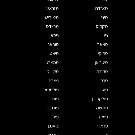
מאזדה
מזראטי
מיני
מיצובישי
מקסוס
מרצדס
ניו
ניסאן
סאאב
סובארו
סוזוקי
סיאט
סיטרואן
סמארט
סקודה
סקייוול
סרס
פאריזון
פוטון
פולסטאר
פולקסווגן
פורד
פורשה
פורתינג
פיאט
פיג'ו
פרארי
צ'אנגן
צ'רי
קאדילק