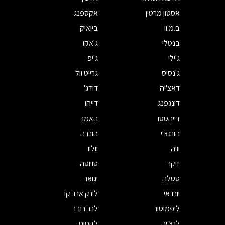
אסטון מרטין
אקספנג
ב.מ.וו
ביואיק
בנטלי
ג'אקו
ג'ילי
ג'יפ
ג'נסיס
גרייט וול
דאצ'יה
דודג'
דונגפנג
דייהו
דייהטסו
האמר
הונגצ'י
הונדה
וויה
וולוו
זיקר
טויוטה
טסלה
יגואר
יונדאי
לינק אנד קו
ליפמוטור
לנד רובר
לנצ'יה
לקסוס