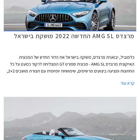
מרצדס AMG SL החדשה 2022 מושקת בישראל
כלמוביל, יבואנית מרצדס, משיקה בישראל את הדור החדש של המכונית
האייקונית מרצדס AMG SL - מכונית ספורט GT המצליחה לרקוד כמעט על כל
החתונות ומציעה ביצועים מרשימים, שימושיות יומיומית עם תצורת מושבים 2+2,
עיצוב מרהיב עם גג בד הנפתח חשמלית תוך 15 שניות, והבטחה לחווית נסיעה
קרא עוד
משובחת לפחות כמו בדורות הקודמים. איפה הקאץ' אתם שואלים? המחיר החל
מ- 1,190,000 ₪.