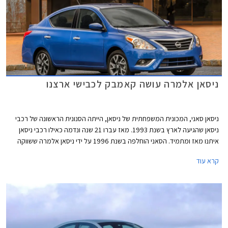
ניסאן אלמרה עושה קאמבק לכבישי ארצנו
ניסאן סאני, המכונית המשפחתית של ניסאן, הייתה הסנונית הראשונה של רכבי
ניסאן שהגיעה לארץ בשנת 1993. מאז עברו 21 שנה ונדמה כאילו רכבי ניסאן
איתנו מאז ומתמיד. הסאני הוחלפה בשנת 1996 על ידי ניסאן אלמרה ששווקה
עד שנת 2006 וכשפסק הייצור נעלמה מנופי ארצנו. היעלמותה של האלמרה
קרא עוד
מהיצע הרכבים אינה מקרית שכן ניסאן החלה באותה עת להתמקד ברכבים
בקטגוריות יותר נישתיות וגם ניסאן פרימרה שהיא המשפחתית הגדולה של ניסאן
לא זכתה למחליפה מאז הופסק ייצור הדגם האחרון בשנת 2007. כאמור,
החליטה ניסאן להתמקד ברכבי נישה וכך נולדה אחת ההצלחות הגדולות של
ניסאן הלוא היא ניסאן קשקאי שזכתה להצלחה עולמית וכך גם אצלנו.