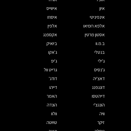
איון
אייווייס
אינפיניטי
איסוזו
אלפא רומיאו
אלפין
אסטון מרטין
אקספנג
ב.מ.וו
ביואיק
בנטלי
ג'אקו
ג'ילי
ג'יפ
ג'נסיס
גרייט וול
דאצ'יה
דודג'
דונגפנג
דייהו
דייהטסו
האמר
הונגצ'י
הונדה
וויה
וולוו
זיקר
טויוטה