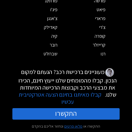
פורשה
פורתינג
פיאט
פיג'ו
פרארי
צ'אנגן
צ'רי
קאדילק
קופרה
קיה
קרייזלר
רובר
רנו
שברולט
מעוניינים ברכישת רכב? הגעתם למקום
הנכון. קבלו מהמומחים שלנו ייעוץ חינם, הכירו
את מבצעי הרכב וקבוצות הרכישה המיוחדות
שלנו.
קבלו מאיתנו בחינם הצעה אטרקטיבית
עכשיו
התקשרו
התקשרו או
מלאו פרטים
ונחזור אליכם בהקדם