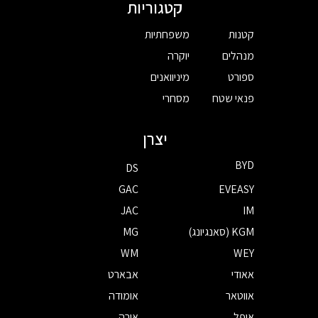
קטגוריות
קטנות
משפחתיות
מנהלים
יוקרה
ספורט
מיניוואנים
פנאי שטח
מסחרי
יצרן
BYD
DS
GAC
EVEASY
JAC
IM
KGM (סאנגיונג)
MG
WM
WEY
אאודי
אבארט
אווטאר
אומודה
אופל
אורה