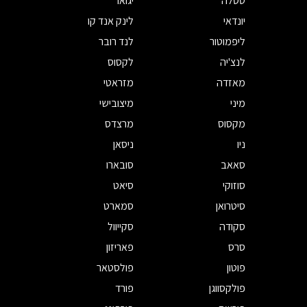
טסלה
יגואר
יונדאי
לינק אנד קו
ליפמוטור
לנד רובר
לנצ'יה
לקסוס
מאזדה
מזראטי
מיני
מיצובישי
מקסוס
מרצדס
ניו
ניסאן
סאאב
סובארו
סוזוקי
סיאט
סיטרואן
סמארט
סקודה
סקייוול
סרס
פאריזון
פוטון
פולסטאר
פולקסווגן
פורד