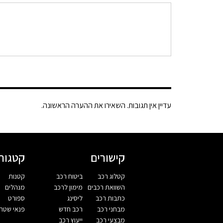
עדיין אין תגובות. השאירו את ההערה הראשונה.
קישורים
קטגורי
קטלוג רכב
ביטוח רכב
קטנות
השוואת רכבים
מימון לרכב
מנהלים
כתבות רכב
ליסינג
ספורט
מבחני רכב
רכב חדש
פנאי שטח
מבצעי רכב
ייעוץ רכב