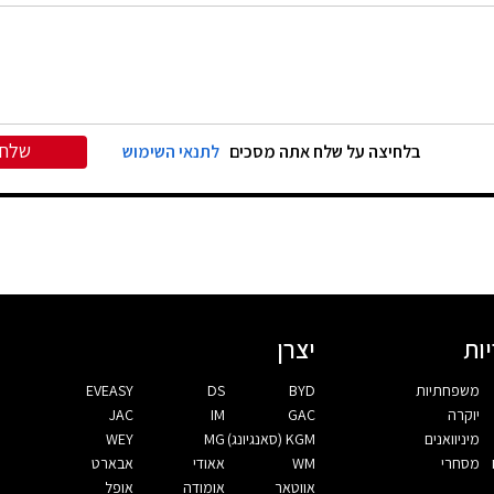
שלח
בלחיצה על שלח אתה מסכים
לתנאי השימוש
ות
יצרן
משפחתיות
BYD
DS
EVEASY
יוקרה
GAC
IM
JAC
מיניוואנים
KGM (סאנגיונג)
MG
WEY
מסחרי
WM
אאודי
אבארט
אווטאר
אומודה
אופל