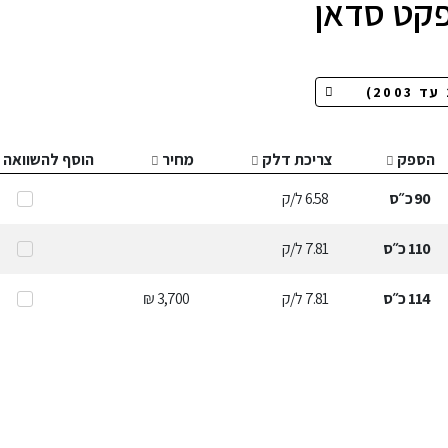
פקט סדאן
הספק
צריכת דלק
מחיר
הוסף להשוואה
90
כ״ס
6.58
ל/ק
110
כ״ס
7.81
ל/ק
114
כ״ס
7.81
ל/ק
3,700 ₪