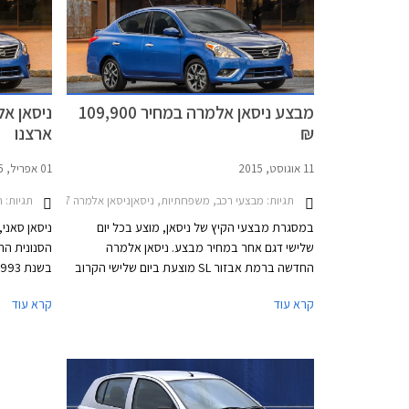
מבצע ניסאן אלמרה במחיר 109,900
ניסאן א
₪
ארצנו
11 אוגוסט, 2015
01 אפריל, 2015
תגיות:
מבצעי רכב, משפחתיות, ניסאןניסאן אלמרה 2015-2017
תגיות:
ח
במסגרת מבצעי הקיץ של ניסאן, מוצע בכל יום
ניסאן סאני
שלישי דגם אחר במחיר מבצע. ניסאן אלמרה
הסנונית הר
החדשה ברמת אבזור SL מוצעת ביום שלישי הקרוב
בתאריך 18 באוגוסט במחיר 109,900 ₪, הנחה של
ניסאן איתנ
קרא עוד
קרא עוד
8,590 ₪ ממחיר המחירון הרשמי העומד על
118,490 ₪.
וכשפסק היי
האלמרה מהי
החלה באות
נישתיות וג
הגדולה של 