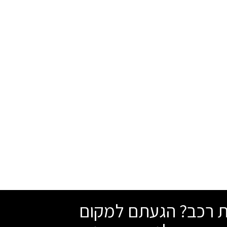
ייצור הדגם האחרון בשנת 2007. כאמור, החליטה
קד ברכבי נישה וכך נולדה אחת
דולות של ניסאן הלוא היא ניסאן קשקאי
חה עולמית וכך גם אצלנו.
נו קצר 2000-2002, ניסאן מקסימה 2000-2005מאזדה 6 סדאן 2003-2006
שת רכב? הגעתם למקום