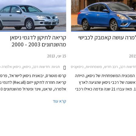
למרה עושה קאמבק לכבישי
קריאה לתיקון לדגמי ניסאן
מהשנתונים 2003 - 2000
15 יוני, 2013
דשות רכב, רכב חדש, משפחתיות, ניסאןניסאן אלמרה 2015-2017
תגיות:
חדשות רכב, ניסאן, ניסאן אלמרה פרפקט האצ'בק 2001-2003, ניסאן אלמרה פרפקט סדאן 2001-2003, ניסאן ווינר 1999-2002, ניסאן ווינר 2003-2005, ניסאן טראנו ארוך 2000-2002, ניסאן טראנו ארוך 2003-2005,
, המכונית המשפחתית של ניסאן, הייתה
קרסו מוטורס, יבואנית ניסאן לישראל, פרס
אשונה של רכבי ניסאן שהגיעה לארץ
קריאה חוזרת לתיקון ייזום (ecall
בשנת 1993. מאז עברו 21 שנה ונדמה כאילו רכבי
ו מאז ומתמיד. הסאני הוחלפה בשנת
2000. הסיבה לקריאה החוזרת הינה חשש ל
קרא עוד
1996 על ידי ניסאן אלמרה ששווקה עד שנת 2006
אפשרי ביחידת ניפוח האוויר בכרית האוויר 
צור נעלמה מנופי ארצנו. היעלמותה של
הנוסע הקדמי.
צע הרכבים אינה מקרית שכן ניסאן
ה עת להתמקד ברכבים בקטגוריות יותר
ם ניסאן פרימרה שהיא המשפחתית
ניסאן לא זכתה למחליפה מאז הופסק