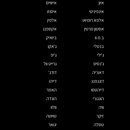
איון
אייווייס
אינפיניטי
איסוזו
אלפא רומיאו
אלפין
אסטון מרטין
אקספנג
ב.מ.וו
ביואיק
בנטלי
ג'אקו
ג'ילי
ג'יפ
ג'נסיס
גרייט וול
דאצ'יה
דודג'
דונגפנג
דייהו
דייהטסו
האמר
הונגצ'י
הונדה
וויה
וולוו
זיקר
טויוטה
טסלה
יגואר