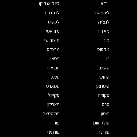
יונדאי
לינק אנד קו
ליפמוטור
לנד רובר
לנצ'יה
לקסוס
מאזדה
מזראטי
מיני
מיצובישי
מקסוס
מרצדס
ניו
ניסאן
סאאב
סובארו
סוזוקי
סיאט
סיטרואן
סמארט
סקודה
סקייוול
סרס
פאריזון
פוטון
פולסטאר
פולקסווגן
פורד
פורשה
פורתינג