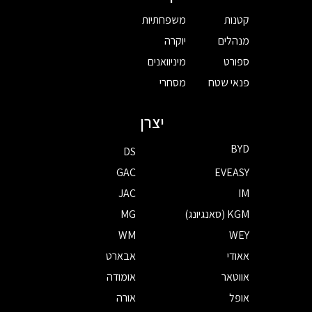
קטנות
משפחתיות
מנהלים
יוקרה
ספורט
מיניוואנים
פנאי שטח
מסחרי
יצרן
BYD
DS
GAC
EVEASY
JAC
IM
KGM (סאנגיונג)
MG
WM
WEY
אאודי
אבארט
אווטאר
אומודה
אופל
אורה