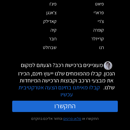
פיאט
פיג'ו
פרארי
צ'אנגן
צ'רי
קאדילק
קופרה
קיה
קרייזלר
רובר
רנו
שברולט
מעוניינים ברכישת רכב? הגעתם למקום
הנכון. קבלו מהמומחים שלנו ייעוץ חינם, הכירו
את מבצעי הרכב וקבוצות הרכישה המיוחדות
שלנו.
קבלו מאיתנו בחינם הצעה אטרקטיבית
עכשיו
התקשרו
התקשרו או
מלאו פרטים
ונחזור אליכם בהקדם