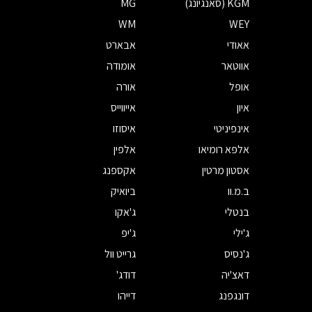
KGM (סאנגיונג)
MG
WM
WEY
אאודי
אבארט
אווטאר
אומודה
אופל
אורה
איון
אייווייס
אינפיניטי
איסוזו
אלפא רומיאו
אלפין
אסטון מרטין
אקספנג
ב.מ.וו
ביואיק
בנטלי
ג'אקו
ג'ילי
ג'יפ
ג'נסיס
גרייט וול
דאצ'יה
דודג'
דונגפנג
דייהו