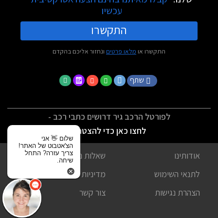
עכשיו
התקשרו
התקשרו או
מלאו פרטים
ונחזור אליכם בהקדם
שתף
לפורטל הרכב גיר דרושים כתבי רכב -
לחצו כאן כדי להצטרף
שלום 👋 אני
הצ'אטבוט של האתר!
צריך עזרה? התחל
אודותינו
שאלות נפוצות
שיחה.
לתנאי השימוש
מדיניות פרטיות
הצהרת נגישות
צור קשר