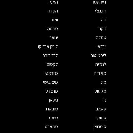
דייהטסו
האמר
הונגצ'י
הונדה
וויה
וולוו
זיקר
טויוטה
טסלה
יגואר
יונדאי
לינק אנד קו
ליפמוטור
לנד רובר
לנצ'יה
לקסוס
מאזדה
מזראטי
מיני
מיצובישי
מקסוס
מרצדס
ניו
ניסאן
סאאב
סובארו
סוזוקי
סיאט
סיטרואן
סמארט