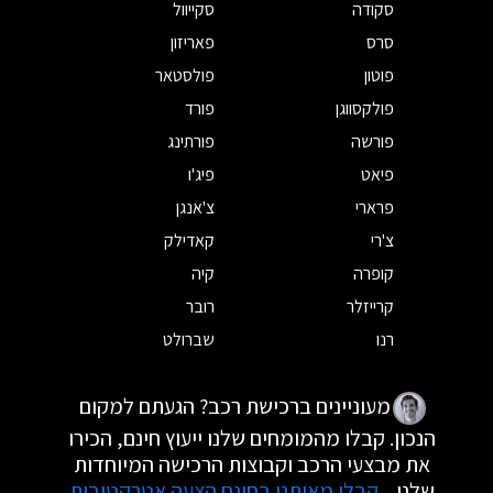
סקודה
סקייוול
סרס
פאריזון
פוטון
פולסטאר
פולקסווגן
פורד
פורשה
פורתינג
פיאט
פיג'ו
פרארי
צ'אנגן
צ'רי
קאדילק
קופרה
קיה
קרייזלר
רובר
רנו
שברולט
מעוניינים ברכישת רכב? הגעתם למקום
הנכון. קבלו מהמומחים שלנו ייעוץ חינם, הכירו
את מבצעי הרכב וקבוצות הרכישה המיוחדות
שלנו.
קבלו מאיתנו בחינם הצעה אטרקטיבית