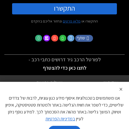
התקשרו
התקשרו או
מלאו פרטים
ונחזור אליכם בהקדם
שתף
לפורטל הרכב גיר דרושים כתבי רכב -
לחצו כאן כדי להצטרף
אודותינו
שאלות נפוצות
×
לתנאי השימוש
מדיניות פרטיות
אנו משתמשים בטכנולוגיות איסוף מידע כגון עוגיות, לרבות של צדדים
הצהרת נגישות
צור קשר
שלישיים, כדי לשפר את חווית הגלישה באתר ולמטרות סטטיסטיקה, איפיון
ושיווק. המשך גלישה באתר מהווה את הסכמתך לכך. למידע נוסף ניתן
עוגיות
לעיין
במדיניות הפרטיות