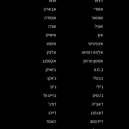
WM
WEY
אאודי
אבארט
אווטאר
אומודה
אופל
אורה
איון
אייווייס
אינפיניטי
איסוזו
אלפא רומיאו
אלפין
אסטון מרטין
אקספנג
ב.מ.וו
ביואיק
בנטלי
ג'אקו
ג'ילי
ג'יפ
ג'נסיס
גרייט וול
דאצ'יה
דודג'
דונגפנג
דייהו
דייהטסו
האמר