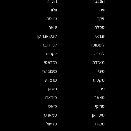
הונגצ'י
הונדה
וויה
וולוו
זיקר
טויוטה
טסלה
יגואר
יונדאי
לינק אנד קו
ליפמוטור
לנד רובר
לנצ'יה
לקסוס
מאזדה
מזראטי
מיני
מיצובישי
מקסוס
מרצדס
ניו
ניסאן
סאאב
סובארו
סוזוקי
סיאט
סיטרואן
סמארט
סקודה
סקייוול