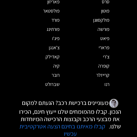
סרס
פאריזון
פוטון
פולסטאר
פולקסווגן
פורד
פורשה
פורתינג
פיאט
פיג'ו
פרארי
צ'אנגן
צ'רי
קאדילק
קופרה
קיה
קרייזלר
רובר
רנו
שברולט
מעוניינים ברכישת רכב? הגעתם למקום
הנכון. קבלו מהמומחים שלנו ייעוץ חינם, הכירו
את מבצעי הרכב וקבוצות הרכישה המיוחדות
שלנו.
קבלו מאיתנו בחינם הצעה אטרקטיבית
עכשיו