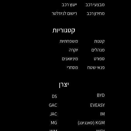
מבצעי רכב
ייעוץ רכב
מחירון רכב
רישום לניוזלטר
קטגוריות
קטנות
משפחתיות
מנהלים
יוקרה
ספורט
מיניוואנים
פנאי שטח
מסחרי
יצרן
BYD
DS
GAC
EVEASY
JAC
IM
KGM (סאנגיונג)
MG