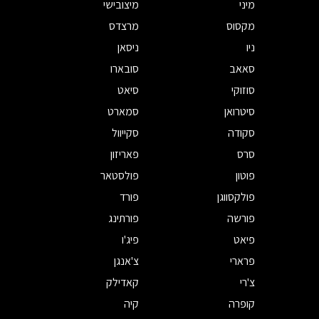
מיני
מיצובישי
מקסוס
מרצדס
ניו
ניסאן
סאאב
סובארו
סוזוקי
סיאט
סיטרואן
סמארט
סקודה
סקייוול
סרס
פאריזון
פוטון
פולסטאר
פולקסווגן
פורד
פורשה
פורתינג
פיאט
פיג'ו
פרארי
צ'אנגן
צ'רי
קאדילק
קופרה
קיה