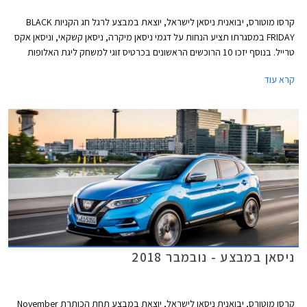
קרסו מוטורס, יבואנית ניסאן לישראל, יוצאת במבצע לרגל חג הקניות BLACK
FRIDAY במסגרתו תציע הנחות על דגמי ניסאן מיקרה, ניסאן קשקאי, וניסאן אקס
טרייל. בנוסף יזכו 10 הרוכשים הראשונים בכרטיס זוגי למשחק ליגת האלופות
בכדורגל. המבצע יערך במשך יום שישי בלבד בתאריך 23.11.2018.
קרא עוד
ניסאן במבצע - נובמבר 2018
קרסו מוטורס, יבואנית ניסאן לישראל, יוצאת במבצע תחת הכותרת November