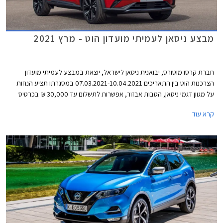
מבצע ניסאן לעמיתי מועדון הוט - מרץ 2021
חברת קרסו מוטורס, יבואנית ניסאן לישראל, יוצאת במבצע לעמיתי מועדון
הצרכנות הוט בין התאריכים 07.03.2021-10.04.2021 במסגרתו תציע הנחות
על מגוון דגמי ניסאן, הטבות אבזור, אפשרות לתשלום עד 30,000 ₪ בכרטיס
אשראי של המועדון, הלוואה בגובה של עד 70,000 ₪ ללא ריבית מבנק לאומי, ו-
קרא עוד
20% הנחה ברכישת אביזרים בהתקנה מקומית. המבצע יתקיים בכל מרכזי
המכירה של ניסאן הפרושים ברחבי הארץ.