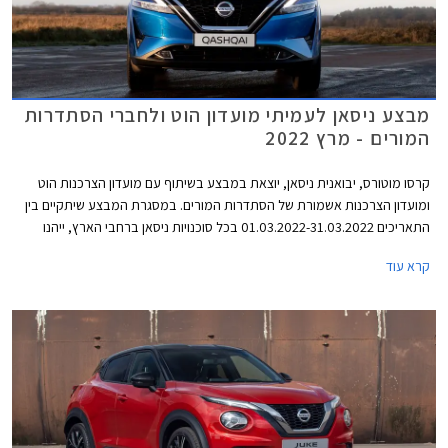
מבצע ניסאן לעמיתי מועדון הוט ולחברי הסתדרות
המורים - מרץ 2022
קרסו מוטורס, יבואנית ניסאן, יוצאת במבצע בשיתוף עם מועדון הצרכנות הוט
ומועדון הצרכנות אשמורת של הסתדרות המורים. במסגרת המבצע שיתקיים בין
התאריכים 01.03.2022-31.03.2022 בכל סוכנויות ניסאן ברחבי הארץ, ייהנו
הרוכשים מהנחות ממחיר המחירון ומהטבות אבזור. בדגמים נבחרים יוכלו
קרא עוד
הרוכשים לרכוש בהנחה את מערכת ניסאן קונקט המאפשרת בין היתר לקבל
מידע מרחוק אודות מפלס הדלק, מצב המצבר ולחץ האוויר בצמיגים, התרעה
ומידע על נוריות חיווי בלוח המחוונים, התרעה מפני שכחת ילדים ברכב, וקבלת
מידע אודות היסטורית הנסיעות.