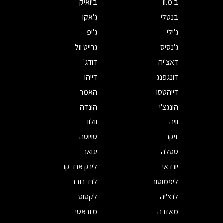
ב.מ.וו
ביואיק
בנטלי
ג'אקו
ג'ילי
ג'יפ
ג'נסיס
גרייט וול
דאצ'יה
דודג'
דונגפנג
דייהו
דייהטסו
האמר
הונגצ'י
הונדה
וויה
וולוו
זיקר
טויוטה
טסלה
יגואר
יונדאי
לינק אנד קו
ליפמוטור
לנד רובר
לנצ'יה
לקסוס
מאזדה
מזראטי