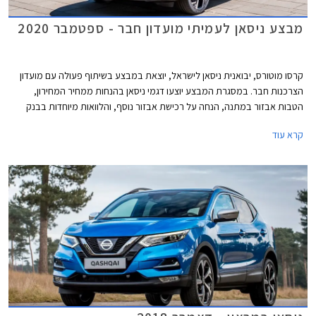
מבצע ניסאן לעמיתי מועדון חבר - ספטמבר 2020
קרסו מוטורס, יבואנית ניסאן לישראל, יוצאת במבצע בשיתוף פעולה עם מועדון
הצרכנות חבר. במסגרת המבצע יוצעו דגמי ניסאן בהנחות ממחיר המחירון,
הטבות אבזור במתנה, הנחה על רכישת אבזור נוסף, והלוואות מיוחדות בבנק
אוצר החייל בריבית פריים פחות 0.4%. בנוסף יוכלו חברי המועדון לרכוש את
קרא עוד
המכונית באמצעות תכנית המימון חבר ליס עם חלוקת תשלומים בדומה לעסקת
ליסינג פרטי. המבצע יתקיים בכל אולמות התצוגה של קרסו בין התאריכים
11.09.2020-30.10.2020.