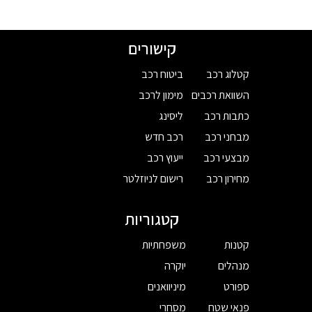
קישורים
קטלוג רכב
ביטוח רכב
השוואת רכבים
מימון לרכב
כתבות רכב
ליסינג
מבחני רכב
רכב חדש
מבצעי רכב
ייעוץ רכב
מחירון רכב
רישום לניוזלטר
קטגוריות
קטנות
משפחתיות
מנהלים
יוקרה
ספורט
מיניוואנים
פנאי שטח
מסחרי