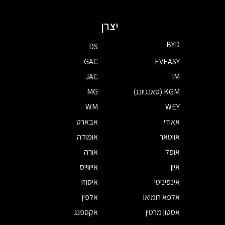
יצרן
BYD
DS
GAC
EVEASY
JAC
IM
KGM (סאנגיונג)
MG
WM
WEY
אאודי
אבארט
אווטאר
אומודה
אופל
אורה
איון
אייווייס
אינפיניטי
איסוזו
אלפא רומיאו
אלפין
אסטון מרטין
אקספנג