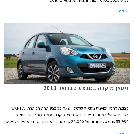
במאי 2018 בכל אולמות התצוגה של ניסאן בישראל.
קרא עוד
ניסאן מיקרה במבצע פברואר 2018
קבוצת קרסו, יבואנית ניסאן לישראל, יוצאת במבצע תחת הכותרת "WANT A
NEW MICRA" במסגרתו ייהנו רוכשי ניסאן מיקרה ממחיר מבצע של החל מ-
55,990 ₪ המגלם הנחה של 20,000 ₪ ממחיר המחירון. המחיר מתייחס לניסאן
מיקרה עם מנוע בנזין בנפח 1.2 ליטרים בהספק 80 כ"ס ותיבת 5 הילוכים ידנית.
קרא עוד