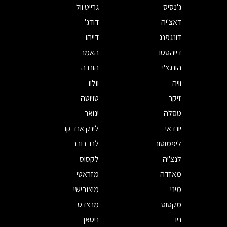
ג'נסיס
גרייט וול
דאצ'יה
דודג'
דונגפנג
דייהו
דייהטסו
האמר
הונגצ'י
הונדה
וויה
וולוו
זיקר
טויוטה
טסלה
יגואר
יונדאי
לינק אנד קו
ליפמוטור
לנד רובר
לנצ'יה
לקסוס
מאזדה
מזראטי
מיני
מיצובישי
מקסוס
מרצדס
ניו
ניסאן