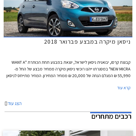
ניסאן מיקרה במבצע פברואר 2018
קבוצת קרסו, יבואנית ניסאן לישראל, יוצאת במבצע תחת הכותרת "WANT A
NEW MICRA" במסגרתו ייהנו רוכשי ניסאן מיקרה ממחיר מבצע של החל מ-
55,990 ₪ המגלם הנחה של 20,000 ₪ ממחיר המחירון. המחיר מתייחס לניסאן
מיקרה עם מנוע בנזין בנפח 1.2 ליטרים בהספק 80 כ"ס ותיבת 5 הילוכים ידנית.
קרא עוד
בנוסף יוצע לרוכשים ביטוח חובה לשנה במתנה, 100% מימון והתחייבות
לאספקה תוך 4 ימים.
הצג עוד
רכבים מתחרים