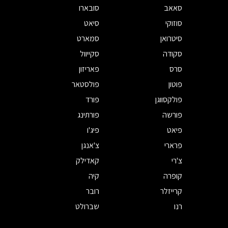
סאאב
סובארו
סוזוקי
סיאט
סיטרואן
סמארט
סקודה
סקייוול
סרס
פאריזון
פוטון
פולסטאר
פולקסווגן
פורד
פורשה
פורתינג
פיאט
פיג'ו
פרארי
צ'אנגן
צ'רי
קאדילק
קופרה
קיה
קרייזלר
רובר
רנו
שברולט