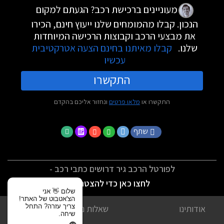
מעוניינים ברכישת רכב? הגעתם למקום
הנכון. קבלו מהמומחים שלנו ייעוץ חינם, הכירו
את מבצעי הרכב וקבוצות הרכישה המיוחדות
שלנו.
קבלו מאיתנו בחינם הצעה אטרקטיבית
עכשיו
התקשרו
התקשרו או
מלאו פרטים
ונחזור אליכם בהקדם
שתף
לפורטל הרכב גיר דרושים כתבי רכב -
לחצו כאן כדי להצטרף
שלום 👋 אני
הצ'אטבוט של האתר!
צריך עזרה? התחל
אודותינו
שאלות נפוצות
שיחה.