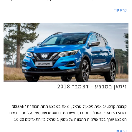
אוצר החייל בריבית פריים פחות 0.4%. בנוסף יוכלו חברי המועדון לרכוש את
קרא עוד
המכונית באמצעות תכנית המימון חבר ליס עם חלוקת תשלומים בדומה לעסקת
ליסינג פרטי. המבצע יתקיים בכל אולמות התצוגה של קרסו בין התאריכים
11.09.2020-30.10.2020.
ניסאן במבצע - דצמבר 2018
קבוצת קרסו, יבואנית ניסאן לישראל, יוצאת במבצע תחת הכותרת "NISSAN
FINAL SALES EVENT" במסגרתו תציע הנחות ואפשרויות מימון על מגוון דגמים.
המבצע יערך בכל אולמות התצוגה של ניסאן בישראל בין התאריכים 10-20
בדצמבר 2018 או עד גמר המלאי העומד על 20 רכבים מכל דגם.
קרא עוד