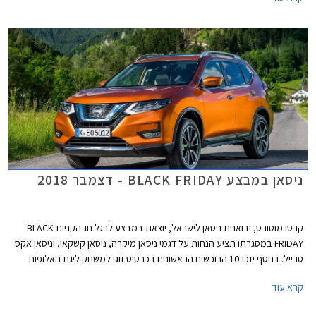
ניסאן במבצע BLACK FRIDAY - דצמבר 2018
קרסו מוטורס, יבואנית ניסאן לישראל, יוצאת במבצע לרגל חג הקניות BLACK
FRIDAY במסגרתו תציע הנחות על דגמי ניסאן מיקרה, ניסאן קשקאי, וניסאן אקס
טרייל. בנוסף יזכו 10 הרוכשים הראשונים בכרטיס זוגי למשחק ליגת האלופות
בכדורגל. המבצע יערך במשך יום שישי בלבד בתאריך 23.11.2018.
קרא עוד