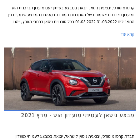
קרסו מוטורס, יבואנית ניסאן, יוצאת במבצע בשיתוף עם מועדון הצרכנות הוט
ומועדון הצרכנות אשמורת של הסתדרות המורים. במסגרת המבצע שיתקיים בין
התאריכים 01.03.2022-31.03.2022 בכל סוכנויות ניסאן ברחבי הארץ, ייהנו
הרוכשים מהנחות ממחיר המחירון ומהטבות אבזור. בדגמים נבחרים יוכלו
קרא עוד
הרוכשים לרכוש בהנחה את מערכת ניסאן קונקט המאפשרת בין היתר לקבל
מידע מרחוק אודות מפלס הדלק, מצב המצבר ולחץ האוויר בצמיגים, התרעה
ומידע על נוריות חיווי בלוח המחוונים, התרעה מפני שכחת ילדים ברכב, וקבלת
מידע אודות היסטורית הנסיעות.
מבצע ניסאן לעמיתי מועדון הוט - מרץ 2021
חברת קרסו מוטורס, יבואנית ניסאן לישראל, יוצאת במבצע לעמיתי מועדון