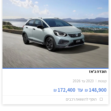
הונדה ג'אז
קטנות
2023
עד
2026
148,900
עד
172,400
₪
₪
הוסף להשוואת רכבים