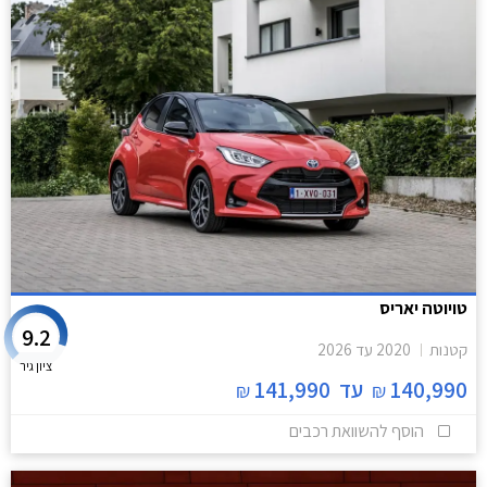
טויוטה יאריס
9.2
קטנות
2020
עד
2026
ציון גיר
140,990
עד
141,990
₪
₪
הוסף להשוואת רכבים