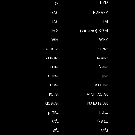
BYD
DS
GAC
EVEASY
JAC
IM
KGM (סאנגיונג)
MG
WM
WEY
אאודי
אבארט
אווטאר
אומודה
אופל
אורה
איון
אייווייס
אינפיניטי
איסוזו
אלפא רומיאו
אלפין
אסטון מרטין
אקספנג
ב.מ.וו
ביואיק
בנטלי
ג'אקו
ג'ילי
ג'יפ