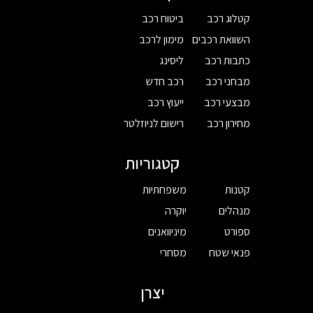
קטלוג רכב
ביטוח רכב
השוואת רכבים
מימון לרכב
כתבות רכב
ליסינג
מבחני רכב
רכב חדש
מבצעי רכב
ייעוץ רכב
מחירון רכב
רישום לניוזלטר
קטגוריות
קטנות
משפחתיות
מנהלים
יוקרה
ספורט
מיניוואנים
פנאי שטח
מסחרי
יצרן