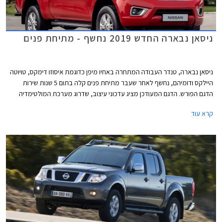
ניסאן נבארה החדש 2019 נחשף - מתיחת פנים
ניסאן נבארה, טנדר העבודה המתחרה באחיו מיפן כדוגמת איסוזו דימקס, טויוטה
היילקס ודומיהם, נחשף לאחר שעבר מתיחת פנים קלה בתום 5 שנות שירות
הדגם הפורש. הדגם המעודכן מציג עדכוני עיצוב, שדרוג מערכת המולטימדיה
בתא הנוסעים, ושיפור צריכת הדלק תוך התאמה לתקן יורו 6, אשר יכנס לתוקף
קרא עוד
בדצמבר 2021.