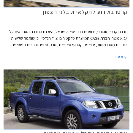
קרסו באירוע לחקלאי וקבלני הצפון
חברת קרסו מוטורס, יבואנית רנו וניסאן לישראל, היא גם החברה האחראית על
ייבוא מוצרי חברת CASE המייצרת טרקטורים וציוד הנדסי, וכן שותפה שלישית
בחברת מטרו מוטור, יבואנית קטנועי סאן יאנג, טרקטורונים ורכבים תפעוליים
שונים. כעת מודיעה קרסו מוטורס כי תקיים בגליל העליון אירוע מכירות המכוון
קרא עוד
לחקלאים ולקבלנים.