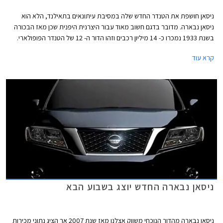
ניסאן חושפת את הטנדר החדש שלה במסיבת עיתונאים בתאילנד, הלא הוא
ניסאן נבארה. מדובר בדגם חשוב מאוד עבור היצרנית היפנית שכן מאז הבכורה
בשנת 1933 נמכרו כ- 14 מיליון רכבים וזהו הדור ה- 12 של הטנדר הפופולארי.
לאחר שדיווחנו על סרטון טיזר שפרסמה היצרנית לקראת החשיפה, מגיעים כעת
קרא עוד
הפרטים המלאים אודות הטנדר החדש.
ניסאן נבארה החדש יוצג בשבוע הבא
ניסאן נבארה מהדור הנוכחי משווק אצלנו מאז שנת 2007 אך הציג נתוני מכירות