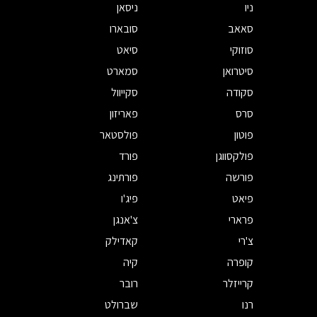
ניו
ניסאן
סאאב
סובארו
סוזוקי
סיאט
סיטרואן
סמארט
סקודה
סקייוול
סרס
פאריזון
פוטון
פולסטאר
פולקסווגן
פורד
פורשה
פורתינג
פיאט
פיג'ו
פרארי
צ'אנגן
צ'רי
קאדילק
קופרה
קיה
קרייזלר
רובר
רנו
שברולט