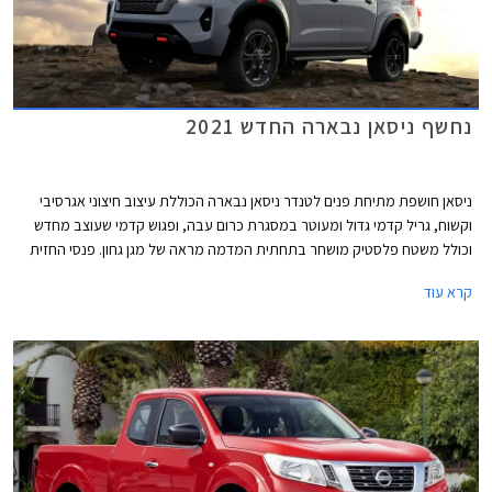
נחשף ניסאן נבארה החדש 2021
ניסאן חושפת מתיחת פנים לטנדר ניסאן נבארה הכוללת עיצוב חיצוני אגרסיבי
וקשוח, גריל קדמי גדול ומעוטר במסגרת כרום עבה, ופגוש קדמי שעוצב מחדש
וכולל משטח פלסטיק מושחר בתחתית המדמה מראה של מגן גחון. פנסי החזית
החדשים מציעים כעת תאורת לד עם חתימת אור מעוצבת. במבט מהדופן
קרא עוד
בולטים בתי הגלגלים הגדולים ומעליהם קו מותניים תפוח המדגיש את המראה
הכוחני. מאחור פנסים בעיצוב חדש ודלת ארגז עם סף עליון בולט וסף תחתון
שקוע ובו הטבעת שם הדגם.