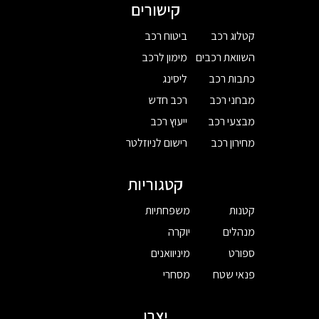
קישורים
קטלוג רכב
ביטוח רכב
השוואת רכבים
מימון לרכב
כתבות רכב
ליסינג
מבחני רכב
רכב חדש
מבצעי רכב
ייעוץ רכב
מחירון רכב
רישום לניוזלטר
קטגוריות
קטנות
משפחתיות
מנהלים
יוקרה
ספורט
מיניוואנים
פנאי שטח
מסחרי
יצרן