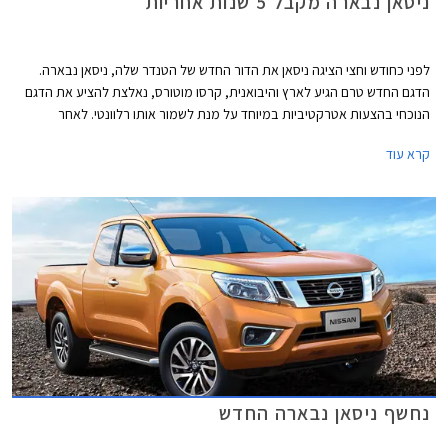
ניסאן נבארה מקבל 5 שנות אחריות
לפני כחודש וחצי הציגה ניסאן את הדור החדש של הטנדר שלה, ניסאן נבארה.
הדגם החדש טרם הגיע לארץ והיבואנית, קרסו מוטורס, נאלצת להציע את הדגם
הנוכחי בהצעות אטרקטיביות במיוחד על מנת לשמור אותו רלוונטי. לאחר
שהחלה להציע את הטנדר במחיר של 234,900 ₪ ובמסלולי מימון אטרקטיביים,
קרא עוד
מודיעה היום היבואנית כי תאפשר ללקוחות לרכוש אחריות ארוכה יותר ל- 5 שנים
או 200,000 ק"מ.
נחשף ניסאן נבארה החדש