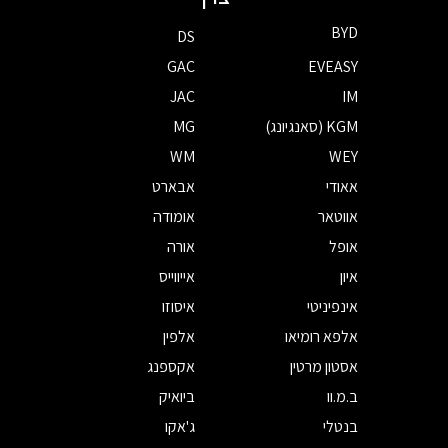
BYD
DS
GAC
EVEASY
JAC
IM
KGM (סאנגיונג)
MG
WM
WEY
אאודי
אבארט
אווטאר
אומודה
אופל
אורה
איון
אייווייס
אינפיניטי
איסוזו
אלפא רומיאו
אלפין
אסטון מרטין
אקספנג
ב.מ.וו
ביואיק
בנטלי
ג'אקו