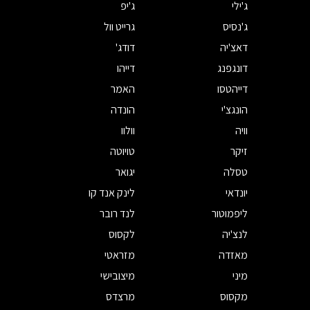
ג'ילי
ג'יפ
ג'נסיס
גרייט וול
דאצ'יה
דודג'
דונגפנג
דייהו
דייהטסו
האמר
הונגצ'י
הונדה
וויה
וולוו
זיקר
טויוטה
טסלה
יגואר
יונדאי
לינק אנד קו
ליפמוטור
לנד רובר
לנצ'יה
לקסוס
מאזדה
מזראטי
מיני
מיצובישי
מקסוס
מרצדס