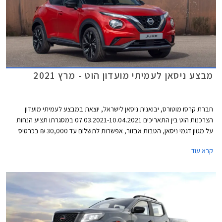
מבצע ניסאן לעמיתי מועדון הוט - מרץ 2021
חברת קרסו מוטורס, יבואנית ניסאן לישראל, יוצאת במבצע לעמיתי מועדון
הצרכנות הוט בין התאריכים 07.03.2021-10.04.2021 במסגרתו תציע הנחות
על מגוון דגמי ניסאן, הטבות אבזור, אפשרות לתשלום עד 30,000 ₪ בכרטיס
אשראי של המועדון, הלוואה בגובה של עד 70,000 ₪ ללא ריבית מבנק לאומי, ו-
קרא עוד
20% הנחה ברכישת אביזרים בהתקנה מקומית. המבצע יתקיים בכל מרכזי
המכירה של ניסאן הפרושים ברחבי הארץ.