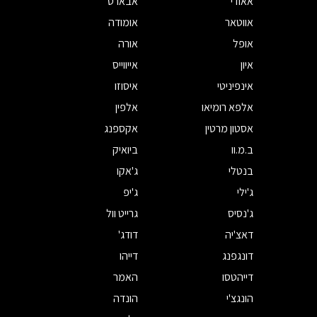
אאודי
אבארט
אווטאר
אומודה
אופל
אורה
איון
אייווייס
אינפיניטי
איסוזו
אלפא רומיאו
אלפין
אסטון מרטין
אקספנג
ב.מ.וו
ביואיק
בנטלי
ג'אקו
ג'ילי
ג'יפ
ג'נסיס
גרייט וול
דאצ'יה
דודג'
דונגפנג
דייהו
דייהטסו
האמר
הונגצ'י
הונדה