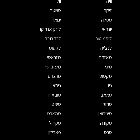
וויה
וולוו
זיקר
טויוטה
טסלה
יגואר
יונדאי
לינק אנד קו
ליפמוטור
לנד רובר
לנצ'יה
לקסוס
מאזדה
מזראטי
מיני
מיצובישי
מקסוס
מרצדס
ניו
ניסאן
סאאב
סובארו
סוזוקי
סיאט
סיטרואן
סמארט
סקודה
סקייוול
סרס
פאריזון