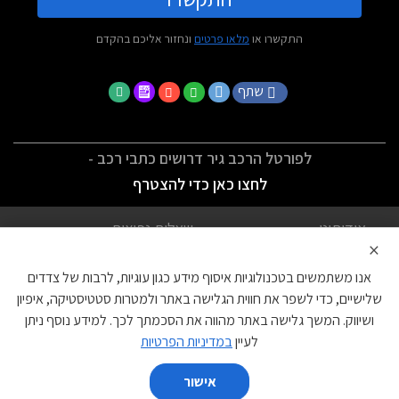
התקשרו או
מלאו פרטים
ונחזור אליכם בהקדם
שתף
לפורטל הרכב גיר דרושים כתבי רכב -
לחצו כאן כדי להצטרף
אודותינו
שאלות נפוצות
×
לתנאי השימוש
מדיניות פרטיות
אנו משתמשים בטכנולוגיות איסוף מידע כגון עוגיות, לרבות של צדדים
הצהרת נגישות
צור קשר
שלישיים, כדי לשפר את חווית הגלישה באתר ולמטרות סטטיסטיקה, איפיון
ושיווק. המשך גלישה באתר מהווה את הסכמתך לכך. למידע נוסף ניתן
עוגיות
לעיין
במדיניות הפרטיות
אישור