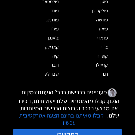
פוטון
פולסטאר
פולקסווגן
פורד
פורשה
פורתינג
פיאט
פיג'ו
פרארי
צ'אנגן
צ'רי
קאדילק
קופרה
קיה
קרייזלר
רובר
רנו
שברולט
מעוניינים ברכישת רכב? הגעתם למקום
הנכון. קבלו מהמומחים שלנו ייעוץ חינם, הכירו
את מבצעי הרכב וקבוצות הרכישה המיוחדות
שלנו.
קבלו מאיתנו בחינם הצעה אטרקטיבית
עכשיו
התקשרו