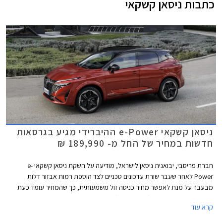
כתבות
ניסאן קשקאי
ניסאן קשקאי e-Power ההיברידי מגיע בגרסאות
חדשות במחיר של החל מ- 189,990 ₪
חברת פריסבי, יבואנית ניסאן לישראל, מודיעה על השקת ניסאן קשקאי e-
Power לאחר שעבר שורת עדכונים טכניים לצד הוספת רמות אבזור דלות
מבעבר על מנת לאפשר מחיר כניסה זול משמעותית, כך שהמחיר עומד כעת
על החל מ- 189,990 ₪ (מחיר השקה) לעומת 227,990 ₪ בגרסה ההיברידית
קרא עוד
היוצאת.