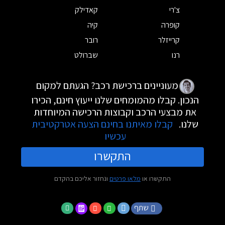
צ'רי
קאדילק
קופרה
קיה
קרייזלר
רובר
רנו
שברולט
מעוניינים ברכישת רכב? הגעתם למקום
הנכון. קבלו מהמומחים שלנו ייעוץ חינם, הכירו
את מבצעי הרכב וקבוצות הרכישה המיוחדות
שלנו.
קבלו מאיתנו בחינם הצעה אטרקטיבית
עכשיו
התקשרו
התקשרו או
מלאו פרטים
ונחזור אליכם בהקדם
שתף