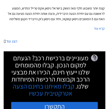
קצת יותר משבוע חלף מאז הושק בישראל ניסאן אקס טרייל החדש, המוצע
לראשונה גם עם יחידת הנעה היברידית, וכעת אותה יחידת הנעה מגיעה גם אל
האח עם 5 המושבים ניסאן קשקאי, ויחד עם ניסאן ג'וק הייבריד הקטן משלימה
נבחרת רכבי פנאי מחושמלת לניסאן בישראל. הדור הנוכחי והשלישי של ניסאן
קרא עוד
קשקאי נחשף לפני שנתיים, לישראל הוא הגיע בקיץ 2021. כבר בעת ההשקה
הצהירה היצרנית על פרידה ממנוע הטורבו דיזל לטובת יחידת הנעה היברידית
עם מנוע חשמלי חזק ומנוע טורבו בנזין המשמש כגנרטור, וכעת הגרסה
הצג עוד
ההיברידית מגיעה גם לישראל. העיצוב החיצוני כמעט זהה לגרסאות המיילד
הייבריד המוכרות למעט גריל קדמי שחלקו אטום, ותגי e-Power על הדלתות
מעוניינים ברכישת רכב? הגעתם
הקדמיות ועל דלת תא המטען. מחירו של ניסאן קשקאי הייבריד יקר ב- 28,000
₪ ביחס לגרסאות המיילד הייבריד ברמת אבזור מקבילה, פער שיהיה קשה מאוד
למקום הנכון. קבלו מהמומחים
לכסות באמצעות החסכון בדלק.
שלנו ייעוץ חינם, הכירו את מבצעי
הרכב וקבוצות הרכישה המיוחדות
שלנו.
קבלו מאיתנו בחינם הצעה
אטרקטיבית עכשיו
התקשרו