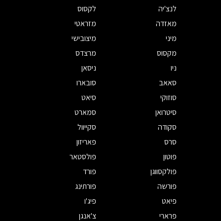
לנצ'יה
לקסוס
מאזדה
מזראטי
מיני
מיצובישי
מקסוס
מרצדס
ניו
ניסאן
סאאב
סובארו
סוזוקי
סיאט
סיטרואן
סמארט
סקודה
סקייוול
סרס
פאריזון
פוטון
פולסטאר
פולקסווגן
פורד
פורשה
פורתינג
פיאט
פיג'ו
פרארי
צ'אנגן