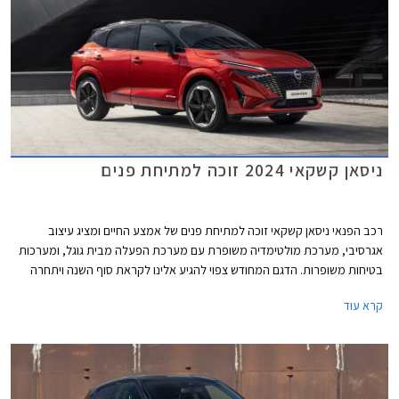
ניסאן קשקאי 2024 זוכה למתיחת פנים
רכב הפנאי ניסאן קשקאי זוכה למתיחת פנים של אמצע החיים ומציג עיצוב
אגרסיבי, מערכת מולטימדיה משופרת עם מערכת הפעלה מבית גוגל, ומערכות
בטיחות משופרות. הדגם המחודש צפוי להגיע אלינו לקראת סוף השנה ויתחרה
בדגמים כגון קיה ספורטאז', יונדאי טוסון שגם הוא התעדכן לאחרונה, ופיג'ו 3008
קרא עוד
אשר הוצג בדור חדש.