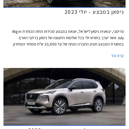
ניסאן במבצע - יולי 2023
פריסבי, יבואנית ניסאן לישראל, יוצאת במבצע מכירות תחת הכותרת Big in
July אשר יערך בחודש יולי בכל אולמות התצוגה של ניסאן ברחבי הארץ.
במסגרת המבצע תציע החברה הנחה של עד 10,000 ש"ח ממחיר המחירון
בעסקאות מזומן או עד 5,000 ₪ בעסקת טרייד-אין. בנוסף יהנו הרוכשים מהנחה
קרא עוד
של עד 50% ברכישת אבזור נוסף בהתקנה מקומית.