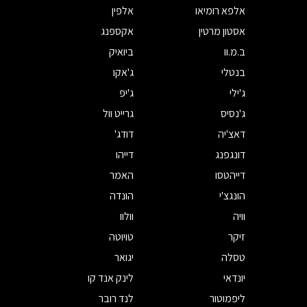
אלפא רומיאו
אלפין
אסטון מרטין
אקספנג
ב.מ.וו
ביואיק
בנטלי
ג'אקו
ג'ילי
ג'יפ
ג'נסיס
גרייט וול
דאצ'יה
דודג'
דונגפנג
דייהו
דייהטסו
האמר
הונגצ'י
הונדה
וויה
וולוו
זיקר
טויוטה
טסלה
יגואר
יונדאי
לינק אנד קו
ליפמוטור
לנד רובר