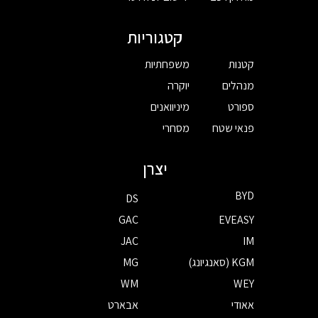
קטגוריות
קטנות
משפחתיות
מנהלים
יוקרה
ספורט
מיניוואנים
פנאי שטח
מסחרי
יצרן
BYD
DS
GAC
EVEASY
JAC
IM
KGM (סאנגיונג)
MG
WM
WEY
אאודי
אבארט