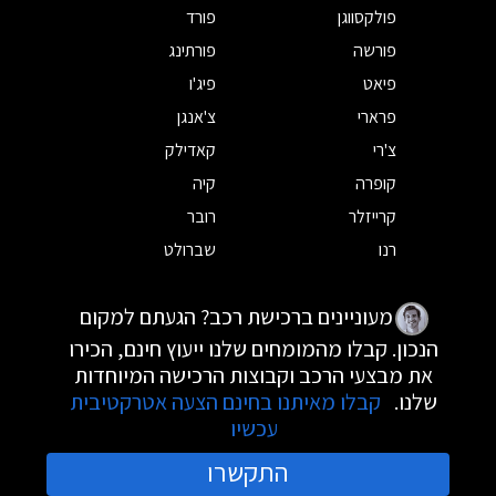
פולקסווגן
פורד
פורשה
פורתינג
פיאט
פיג'ו
פרארי
צ'אנגן
צ'רי
קאדילק
קופרה
קיה
קרייזלר
רובר
רנו
שברולט
מעוניינים ברכישת רכב? הגעתם למקום
הנכון. קבלו מהמומחים שלנו ייעוץ חינם, הכירו
את מבצעי הרכב וקבוצות הרכישה המיוחדות
שלנו.
קבלו מאיתנו בחינם הצעה אטרקטיבית
עכשיו
התקשרו