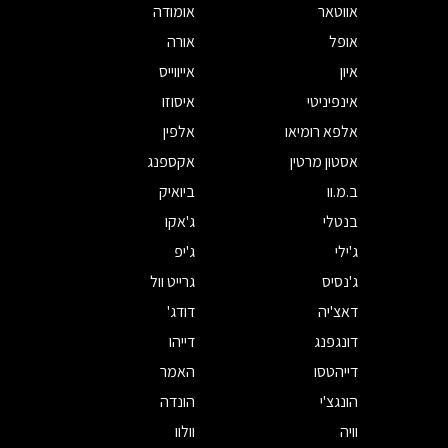
אווטאר
אומודה
אופל
אורה
איון
אייווייס
אינפיניטי
איסוזו
אלפא רומיאו
אלפין
אסטון מרטין
אקספנג
ב.מ.וו
ביואיק
בנטלי
ג'אקו
ג'ילי
ג'יפ
ג'נסיס
גרייט וול
דאצ'יה
דודג'
דונגפנג
דייהו
דייהטסו
האמר
הונגצ'י
הונדה
וויה
וולוו