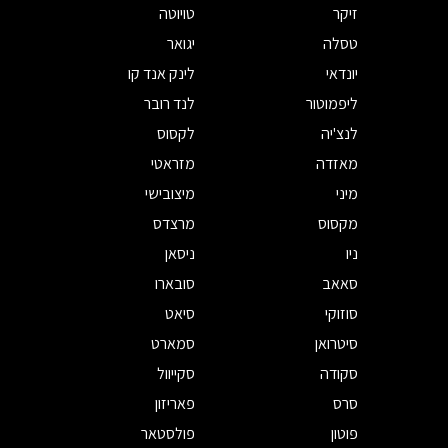
זיקר
טויוטה
טסלה
יגואר
יונדאי
לינק אנד קו
ליפמוטור
לנד רובר
לנצ'יה
לקסוס
מאזדה
מזראטי
מיני
מיצובישי
מקסוס
מרצדס
ניו
ניסאן
סאאב
סובארו
סוזוקי
סיאט
סיטרואן
סמארט
סקודה
סקייוול
סרס
פאריזון
פוטון
פולסטאר