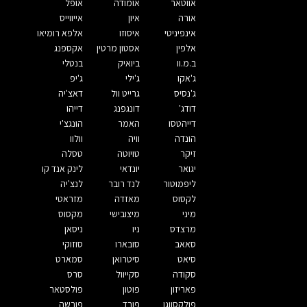
אווטאר
אומודה
אופל
אורה
איון
אייווייס
אינפיניטי
איסוזו
אלפא רומיאו
אלפין
אסטון מרטין
אקספנג
ב.מ.וו
ביואיק
בנטלי
ג'אקו
ג'ילי
ג'יפ
ג'נסיס
גרייט וול
דאצ'יה
דודג'
דונגפנג
דייהו
דייהטסו
האמר
הונגצ'י
הונדה
וויה
וולוו
זיקר
טויוטה
טסלה
יגואר
יונדאי
לינק אנד קו
ליפמוטור
לנד רובר
לנצ'יה
לקסוס
מאזדה
מזראטי
מיני
מיצובישי
מקסוס
מרצדס
ניו
ניסאן
סאאב
סובארו
סוזוקי
סיאט
סיטרואן
סמארט
סקודה
סקייוול
סרס
פאריזון
פוטון
פולסטאר
פולקסווגן
פורד
פורשה