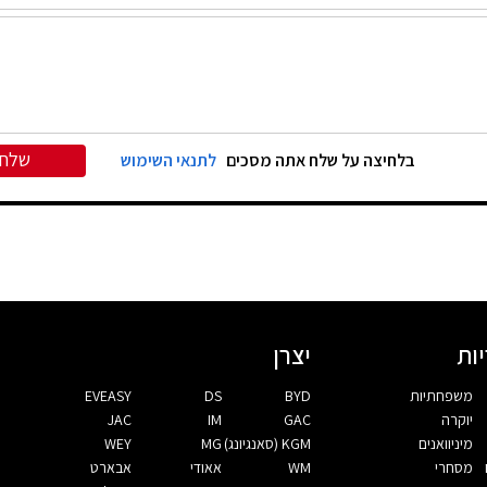
שלח
בלחיצה על שלח אתה מסכים
לתנאי השימוש
ות
יצרן
משפחתיות
BYD
DS
EVEASY
יוקרה
GAC
IM
JAC
מיניוואנים
KGM (סאנגיונג)
MG
WEY
מסחרי
WM
אאודי
אבארט