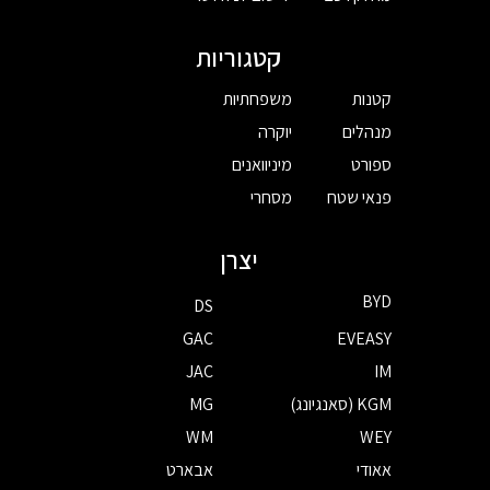
קטגוריות
קטנות
משפחתיות
מנהלים
יוקרה
ספורט
מיניוואנים
פנאי שטח
מסחרי
יצרן
BYD
DS
GAC
EVEASY
JAC
IM
KGM (סאנגיונג)
MG
WM
WEY
אאודי
אבארט