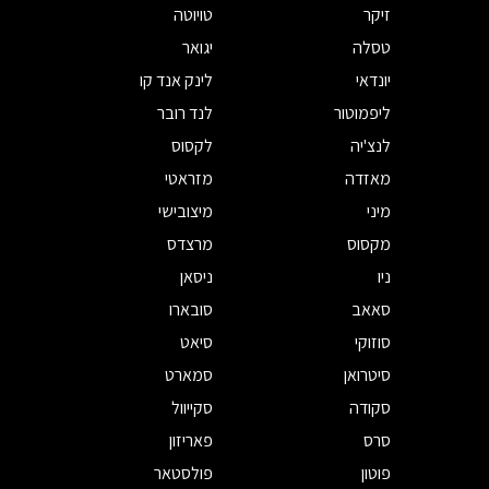
זיקר
טויוטה
טסלה
יגואר
יונדאי
לינק אנד קו
ליפמוטור
לנד רובר
לנצ'יה
לקסוס
מאזדה
מזראטי
מיני
מיצובישי
מקסוס
מרצדס
ניו
ניסאן
סאאב
סובארו
סוזוקי
סיאט
סיטרואן
סמארט
סקודה
סקייוול
סרס
פאריזון
פוטון
פולסטאר