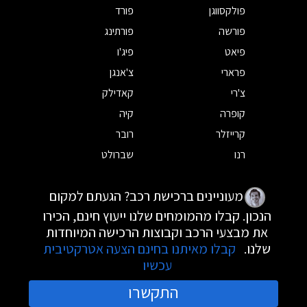
פולקסווגן
פורד
פורשה
פורתינג
פיאט
פיג'ו
פרארי
צ'אנגן
צ'רי
קאדילק
קופרה
קיה
קרייזלר
רובר
רנו
שברולט
מעוניינים ברכישת רכב? הגעתם למקום
הנכון. קבלו מהמומחים שלנו ייעוץ חינם, הכירו
את מבצעי הרכב וקבוצות הרכישה המיוחדות
שלנו.
קבלו מאיתנו בחינם הצעה אטרקטיבית
עכשיו
התקשרו