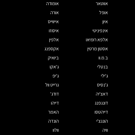
אווטאר
אומודה
אופל
אורה
איון
אייווייס
אינפיניטי
איסוזו
אלפא רומיאו
אלפין
אסטון מרטין
אקספנג
ב.מ.וו
ביואיק
בנטלי
ג'אקו
ג'ילי
ג'יפ
ג'נסיס
גרייט וול
דאצ'יה
דודג'
דונגפנג
דייהו
דייהטסו
האמר
הונגצ'י
הונדה
וויה
וולוו