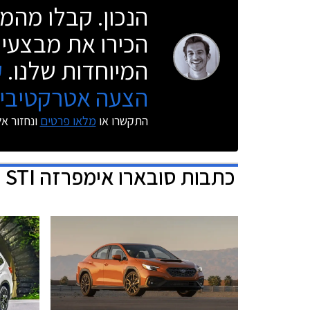
הנכון. קבלו מהמו
הכירו את מבצעי 
המיוחדות שלנו.
ק
הצעה אטרקטיבית
התקשרו או
מלאו פרטים
ונחזור א
כתבות
סובארו אימפרזה STI סדאן