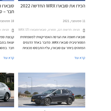
הכירו את סובארו WRX החדשה 2022
סובארו ו
חבר – ספט
11 ספטמבר, 2021
18 ספטמבר, 2019
תגיות:
חדשות רכב, ספורט, סובארוסובארו WRX STI סדאן 2014-2019
תגיות:
מב
סובארו חשפה את הגרסה האמריקאית למשפחתית
קבוצת סמל"
הספורטיבית סובארו WRX. מדובר באחד הדגמים
יוצאת במבצ
המזוהים ביותר עם סובארו, עליו התבססו מכוניות
חבר. במסגר
מרוץ שהפכו את המותג לאגדה במסלולי הראלי
קרא עוד
קרא עוד
בשנות ה- 90. החל מהדור הקודם הופרדה סובארו
במסגרת תכנ
WRX ממשפחת האימפרזה והדור החדש ממשיך
במגמה זו ומתחדש גם במראה חדש לחלוטין שאינו
זהה לסובארו אימפרזה הנוכחית.
ברחבי האר