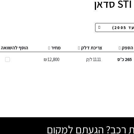
הספק
צריכת דלק
מחיר
הוסף להשוואה
265
כ״ס
11.11
ל/ק
12,800 ₪
שת רכב? הגעתם למקום