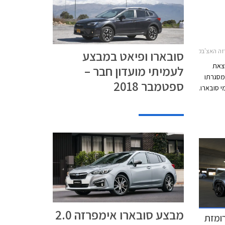
רו XV 2017-2023סובארו פורסטר 2016-2018
סובארו ופיאט במבצע
וצאת
לעמיתי מועדון חבר –
כותרת SUBARU DAYS, במסגרתו
ספטמבר 2018
 מגוון דגמי סובארו.
וע
ם של
המבצע
סח בתאריכים 2-3 באפריל
שעות
מבצע סובארו אימפרזה 2.0
רומזת