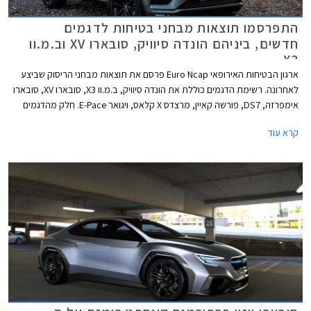
התפרסמו תוצאות מבחני בטיחות לדגמים
חדשים, ביניהם הונדה סיוויק, סובארו XV וב.מ.וו
X3
ארגון הבטיחות האירופאי Euro Ncap פרסם את תוצאות מבחני הריסוק שביצע
לאחרונה. רשימת הדגמים כוללת את הונדה סיוויק, ב.מ.וו X3, סובארו XV, סובארו
אימפרזה, DS7, פורשה קאיין, מרצדס X קלאס, ויגואר E-Pace. חלק מהדגמים
כבר משווקים בישראל והשאר צפויים לנחות אצלנו במהלך שנת 2018. כל
קרא עוד
הדגמים שנבחנו זכו בציון מרבי של חמישה כוכבי בטיחות.