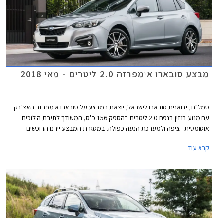
מבצע סובארו אימפרזה 2.0 ליטרים - מאי 2018
סמל"ת, יבואנית סובארו לישראל, יוצאת במבצע על סובארו אימפרזה האצ'בק
עם מנוע בנזין בנפח 2.0 ליטרים בהספק 156 כ"ס, המשודך לתיבת הילוכים
אוטומטית רציפה ולמערכת הנעה כפולה. במסגרת המבצע ייהנו הרוכשים
ממחיר מבצע של 112,990 ₪ המגלם הנחה בגובה 16,000 ₪ ממחיר המחירון
קרא עוד
הרשמי העומד על 128,990 ₪. המבצע תקף עד תאריך 30 ביוני 2018 או עד
גמר המלאי המונה 70 רכבים.