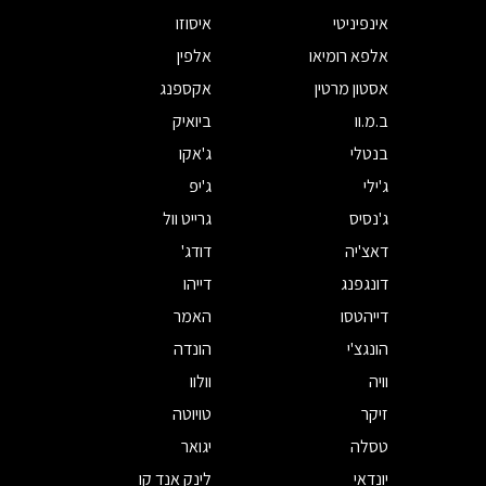
אינפיניטי
איסוזו
אלפא רומיאו
אלפין
אסטון מרטין
אקספנג
ב.מ.וו
ביואיק
בנטלי
ג'אקו
ג'ילי
ג'יפ
ג'נסיס
גרייט וול
דאצ'יה
דודג'
דונגפנג
דייהו
דייהטסו
האמר
הונגצ'י
הונדה
וויה
וולוו
זיקר
טויוטה
טסלה
יגואר
יונדאי
לינק אנד קו