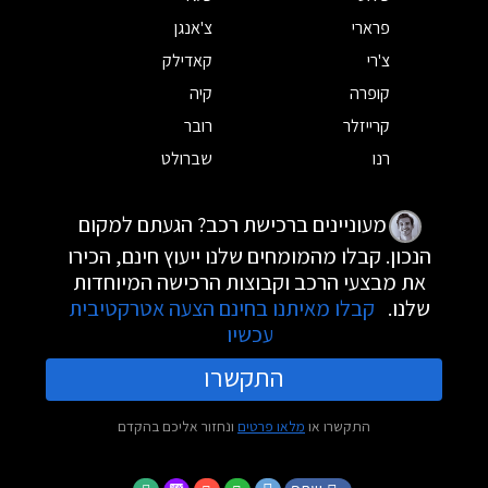
פרארי
צ'אנגן
צ'רי
קאדילק
קופרה
קיה
קרייזלר
רובר
רנו
שברולט
מעוניינים ברכישת רכב? הגעתם למקום
הנכון. קבלו מהמומחים שלנו ייעוץ חינם, הכירו
את מבצעי הרכב וקבוצות הרכישה המיוחדות
שלנו.
קבלו מאיתנו בחינם הצעה אטרקטיבית
עכשיו
התקשרו
התקשרו או
מלאו פרטים
ונחזור אליכם בהקדם