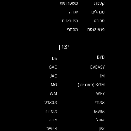
קטנות
משפחתיות
מנהלים
יוקרה
ספורט
מיניוואנים
פנאי שטח
מסחרי
יצרן
BYD
DS
GAC
EVEASY
JAC
IM
KGM (סאנגיונג)
MG
WM
WEY
אאודי
אבארט
אווטאר
אומודה
אופל
אורה
איון
אייווייס