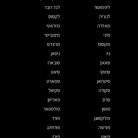
ליפמוטור
לנד רובר
לנצ'יה
לקסוס
מאזדה
מזראטי
מיני
מיצובישי
מקסוס
מרצדס
ניו
ניסאן
סאאב
סובארו
סוזוקי
סיאט
סיטרואן
סמארט
סקודה
סקייוול
סרס
פאריזון
פוטון
פולסטאר
פולקסווגן
פורד
פורשה
פורתינג
פיאט
פיג'ו