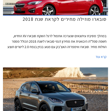
סובארו מוזילה מחירים לקראת שנת 2018
במהלך מסיבת עיתונאים שנערכה אתמול לרגל השקת סובארו XV החדש,
חשפה סמל"ת היבואנית את מחירון דגמי סובארו לשנת 2018 הכולל מספר
הוזלות מחיר. סובארו אימפרזה האצ'בק עם מנוע בנזין בנפח 2.0 ליטרים תוצע
מעתה במחיר 129,000 ₪ המגלם הוזלה של 6,000 ₪ ממחיר המחירון הקודם
קרא עוד
שעמד על 135,000 ₪. בנוסף הצטרפה להיצע המקומי סובארו אימפרזה סדאן
עם אותו מנוע בנפח 2.0 ליטרים במחיר 130,000 ₪.