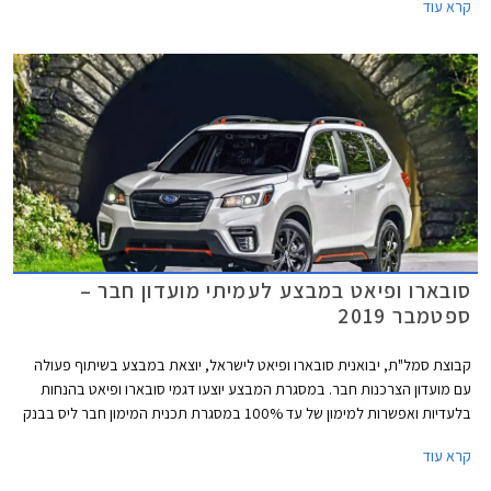
קרא עוד
ומתחדש גם במראה חדש לחלוטין שאינו זהה לסובארו אימפרזה הנוכחית.
סובארו ופיאט במבצע לעמיתי מועדון חבר –
ספטמבר 2019
קבוצת סמל"ת, יבואנית סובארו ופיאט לישראל, יוצאת במבצע בשיתוף פעולה
עם מועדון הצרכנות חבר. במסגרת המבצע יוצעו דגמי סובארו ופיאט בהנחות
בלעדיות ואפשרות למימון של עד 100% במסגרת תכנית המימון חבר ליס בבנק
אוצר החייל. המבצע בתוקף מתאריך 17.09.2019 ועד 22.10.2019 בכל
קרא עוד
אולמות התצוגה של סובארו ופיאט ברחבי הארץ.