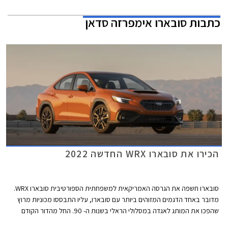
כתבות
סובארו אימפרזה סדאן
הכירו את סובארו WRX החדשה 2022
סובארו חשפה את הגרסה האמריקאית למשפחתית הספורטיבית סובארו WRX.
מדובר באחד הדגמים המזוהים ביותר עם סובארו, עליו התבססו מכוניות מרוץ
שהפכו את המותג לאגדה במסלולי הראלי בשנות ה- 90. החל מהדור הקודם
הופרדה סובארו WRX ממשפחת האימפרזה והדור החדש ממשיך במגמה זו