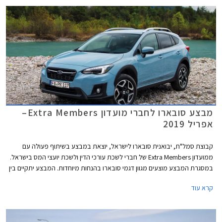
מבצע סובארו לחברי מועדון Extra Members–
אפריל 2019
קבוצת סמל"ת, יבואנית סובארו לישראל, יוצאת במבצע בשיתוף פעולה עם
ממועדון Extra Members של חברי לשכת עורכי הדין ולשכת יועצי המס בישראל.
במסגרת המבצע מוצעים מגוון דגמי סובארו בהנחות מיוחדות. המבצע יתקיים בין
התאריכים 08.04.2019-29.04.2019 בכל אולמות התצוגה של סובארו בישראל.
קרא עוד