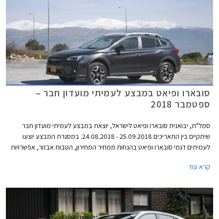
סובארו ופיאט במבצע לעמיתי מועדון חבר –
ספטמבר 2018
סמל"ת, יבואנית סובארו ופיאט לישראל, יוצאת במבצע לעמיתי מועדון חבר
שיתקיים בין התאריכים 25.09.2018 - 24.08.2018. במסגרת המבצע יוצעו
לעמיתים דגמי סובארו ופיאט בהנחות ממחיר המחירון, הטבות אבזור, אפשרויות
מימון בבנק אוצר החייל בריבית פריים מינוס 0.4%, ובתוכנית המימון חבר ליס.
קרא עוד
המבצע יתקיים בכל סוכנויות פיאט וסובארו ברחבי הארץ, וגם ביריד מועדון חבר
בגני התערוכה בתל אביב.