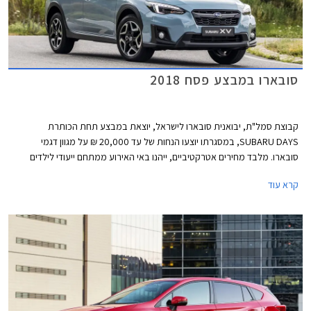
סובארו במבצע פסח 2018
קבוצת סמל"ת, יבואנית סובארו לישראל, יוצאת במבצע תחת הכותרת
SUBARU DAYS, במסגרתו יוצעו הנחות של עד 20,000 ₪ על מגוון דגמי
סובארו. מלבד מחירים אטרקטיביים, ייהנו באי האירוע ממתחם ייעודי לילדים
שיכלול מופע לוליינים של קרקס Y, סדנאות יצירה ופעילויות שונות. המבצע ייערך
קרא עוד
בחול המועד פסח בתאריכים 2-3 באפריל במתחם "הגן בשפיים" בקיבוץ שפיים
בין השעות 9:00-19:00.