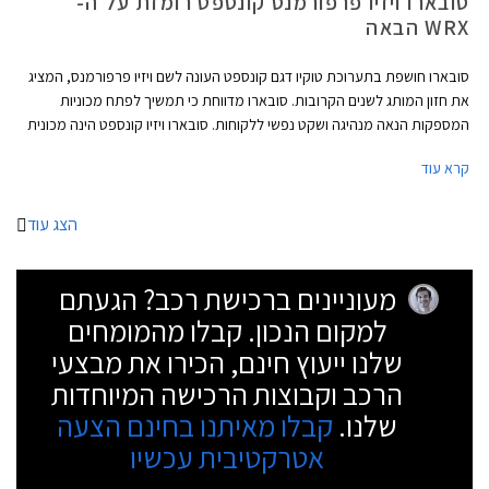
סובארו ויזיו פרפורמנס קונספט רומזת על ה-
WRX הבאה
סובארו חושפת בתערוכת טוקיו דגם קונספט העונה לשם ויזיו פרפורמנס, המציג
את חזון המותג לשנים הקרובות. סובארו מדווחת כי תמשיך לפתח מכוניות
המספקות הנאה מנהיגה ושקט נפשי ללקוחות. סובארו ויזיו קונספט הינה מכונית
הסדאן הראשונה המציגה את חזון החדשנות של המותג שכלל עד כה
קרא עוד
קרוסאוברים בלבד.
הצג עוד
מעוניינים ברכישת רכב? הגעתם
למקום הנכון. קבלו מהמומחים
שלנו ייעוץ חינם, הכירו את מבצעי
הרכב וקבוצות הרכישה המיוחדות
שלנו.
קבלו מאיתנו בחינם הצעה
אטרקטיבית עכשיו