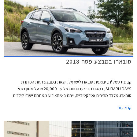
סובארו במבצע פסח 2018
קבוצת סמל"ת, יבואנית סובארו לישראל, יוצאת במבצע תחת הכותרת
SUBARU DAYS, במסגרתו יוצעו הנחות של עד 20,000 ₪ על מגוון דגמי
סובארו. מלבד מחירים אטרקטיביים, ייהנו באי האירוע ממתחם ייעודי לילדים
שיכלול מופע לוליינים של קרקס Y, סדנאות יצירה ופעילויות שונות. המבצע ייערך
קרא עוד
בחול המועד פסח בתאריכים 2-3 באפריל במתחם "הגן בשפיים" בקיבוץ שפיים
בין השעות 9:00-19:00.