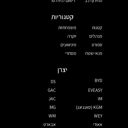
מחירון רכב
רישום לניוזלטר
קטגוריות
קטנות
משפחתיות
מנהלים
יוקרה
ספורט
מיניוואנים
פנאי שטח
מסחרי
יצרן
BYD
DS
GAC
EVEASY
JAC
IM
KGM (סאנגיונג)
MG
WM
WEY
אאודי
אבארט