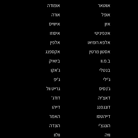
אווטאר
אומודה
אופל
אורה
איון
אייווייס
אינפיניטי
איסוזו
אלפא רומיאו
אלפין
אסטון מרטין
אקספנג
ב.מ.וו
ביואיק
בנטלי
ג'אקו
ג'ילי
ג'יפ
ג'נסיס
גרייט וול
דאצ'יה
דודג'
דונגפנג
דייהו
דייהטסו
האמר
הונגצ'י
הונדה
וויה
וולוו