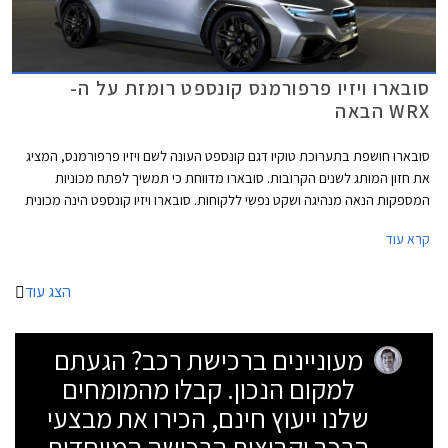
סובארו ויזיו פרפורמנס קונספט רומזת על ה-
WRX הבאה
סובארו חושפת בתערוכת טוקיו דגם קונספט העונה לשם ויזיו פרפורמנס, המציג
את חזון המותג לשנים הקרובות. סובארו מדווחת כי תמשיך לפתח מכוניות
המספקות הנאה מנהיגה ושקט נפשי ללקוחות. סובארו ויזיו קונספט הינה מכונית
הסדאן הראשונה המציגה את חזון החדשנות של המותג שכלל עד כה
קרא עוד
קרוסאוברים בלבד.
הצג עוד
מעוניינים ברכישת רכב? הגעתם
למקום הנכון. קבלו מהמומחים
שלנו ייעוץ חינם, הכירו את מבצעי
הרכב וקבוצות הרכישה המיוחדות