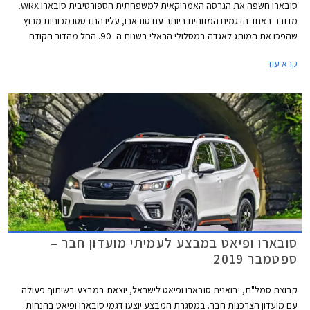
סובארו חשפה את הגרסה האמריקאית למשפחתית הספורטיבית סובארו WRX.
מדובר באחד הדגמים המזוהים ביותר עם סובארו, עליו התבססו מכוניות מרוץ
שהפכו את המותג לאגדה במסלולי הראלי בשנות ה- 90. החל מהדור הקודם
הופרדה סובארו WRX ממשפחת האימפרזה והדור החדש ממשיך במגמה זו
קרא עוד
ומתחדש גם במראה חדש לחלוטין שאינו זהה לסובארו אימפרזה הנוכחית.
סובארו ופיאט במבצע לעמיתי מועדון חבר –
ספטמבר 2019
קבוצת סמל"ת, יבואנית סובארו ופיאט לישראל, יוצאת במבצע בשיתוף פעולה
עם מועדון הצרכנות חבר. במסגרת המבצע יוצעו דגמי סובארו ופיאט בהנחות