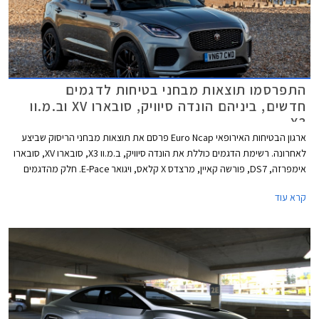
התפרסמו תוצאות מבחני בטיחות לדגמים
חדשים, ביניהם הונדה סיוויק, סובארו XV וב.מ.וו
X3
ארגון הבטיחות האירופאי Euro Ncap פרסם את תוצאות מבחני הריסוק שביצע
לאחרונה. רשימת הדגמים כוללת את הונדה סיוויק, ב.מ.וו X3, סובארו XV, סובארו
אימפרזה, DS7, פורשה קאיין, מרצדס X קלאס, ויגואר E-Pace. חלק מהדגמים
כבר משווקים בישראל והשאר צפויים לנחות אצלנו במהלך שנת 2018. כל
קרא עוד
הדגמים שנבחנו זכו בציון מרבי של חמישה כוכבי בטיחות.