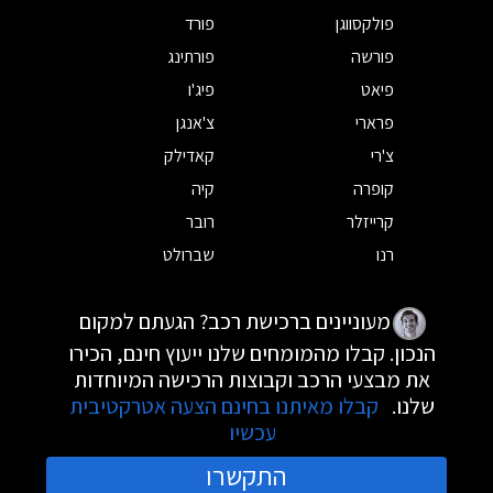
פולקסווגן
פורד
פורשה
פורתינג
פיאט
פיג'ו
פרארי
צ'אנגן
צ'רי
קאדילק
קופרה
קיה
קרייזלר
רובר
רנו
שברולט
מעוניינים ברכישת רכב? הגעתם למקום
הנכון. קבלו מהמומחים שלנו ייעוץ חינם, הכירו
את מבצעי הרכב וקבוצות הרכישה המיוחדות
שלנו.
קבלו מאיתנו בחינם הצעה אטרקטיבית
עכשיו
התקשרו