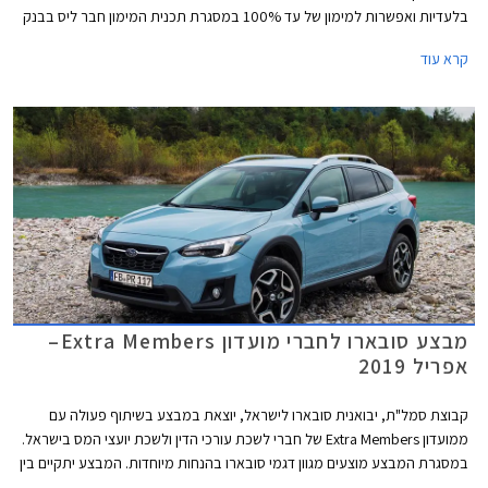
בלעדיות ואפשרות למימון של עד 100% במסגרת תכנית המימון חבר ליס בבנק
אוצר החייל. המבצע בתוקף מתאריך 17.09.2019 ועד 22.10.2019 בכל
קרא עוד
אולמות התצוגה של סובארו ופיאט ברחבי הארץ.
מבצע סובארו לחברי מועדון Extra Members–
אפריל 2019
קבוצת סמל"ת, יבואנית סובארו לישראל, יוצאת במבצע בשיתוף פעולה עם
ממועדון Extra Members של חברי לשכת עורכי הדין ולשכת יועצי המס בישראל.
במסגרת המבצע מוצעים מגוון דגמי סובארו בהנחות מיוחדות. המבצע יתקיים בין
התאריכים 08.04.2019-29.04.2019 בכל אולמות התצוגה של סובארו בישראל.