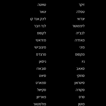
זיקר
טויוטה
טסלה
יגואר
יונדאי
לינק אנד קו
ליפמוטור
לנד רובר
לנצ'יה
לקסוס
מאזדה
מזראטי
מיני
מיצובישי
מקסוס
מרצדס
ניו
ניסאן
סאאב
סובארו
סוזוקי
סיאט
סיטרואן
סמארט
סקודה
סקייוול
סרס
פאריזון
פוטון
פולסטאר