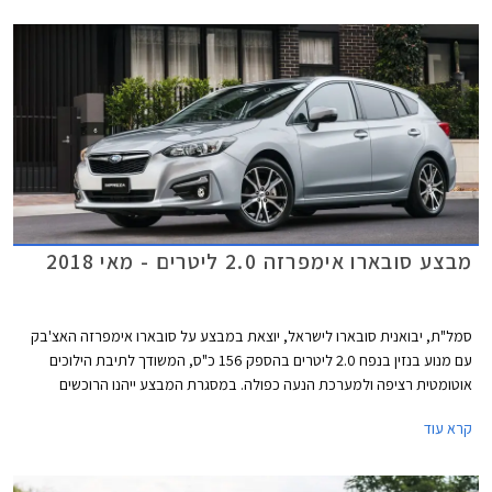
בגני התערוכה בתל אביב.
מבצע סובארו אימפרזה 2.0 ליטרים - מאי 2018
סמל"ת, יבואנית סובארו לישראל, יוצאת במבצע על סובארו אימפרזה האצ'בק
עם מנוע בנזין בנפח 2.0 ליטרים בהספק 156 כ"ס, המשודך לתיבת הילוכים
אוטומטית רציפה ולמערכת הנעה כפולה. במסגרת המבצע ייהנו הרוכשים
ממחיר מבצע של 112,990 ₪ המגלם הנחה בגובה 16,000 ₪ ממחיר המחירון
קרא עוד
הרשמי העומד על 128,990 ₪. המבצע תקף עד תאריך 30 ביוני 2018 או עד
גמר המלאי המונה 70 רכבים.