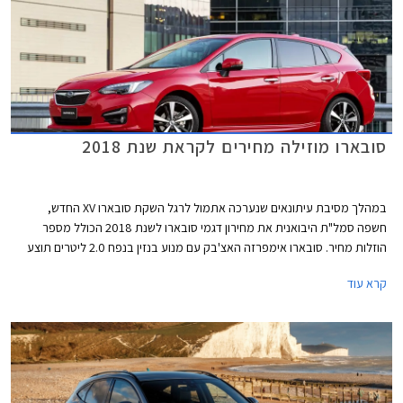
סובארו מוזילה מחירים לקראת שנת 2018
במהלך מסיבת עיתונאים שנערכה אתמול לרגל השקת סובארו XV החדש,
חשפה סמל"ת היבואנית את מחירון דגמי סובארו לשנת 2018 הכולל מספר
הוזלות מחיר. סובארו אימפרזה האצ'בק עם מנוע בנזין בנפח 2.0 ליטרים תוצע
מעתה במחיר 129,000 ₪ המגלם הוזלה של 6,000 ₪ ממחיר המחירון הקודם
קרא עוד
שעמד על 135,000 ₪. בנוסף הצטרפה להיצע המקומי סובארו אימפרזה סדאן
עם אותו מנוע בנפח 2.0 ליטרים במחיר 130,000 ₪.