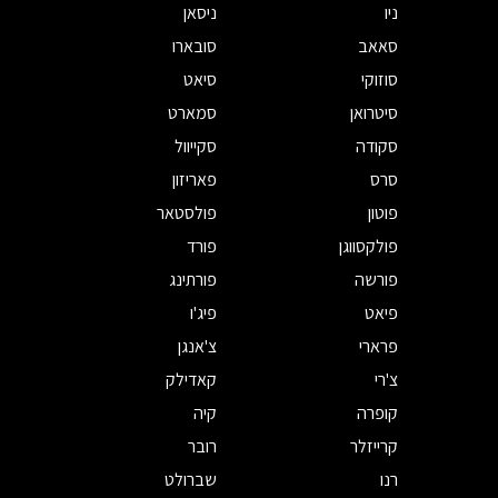
ניו
ניסאן
סאאב
סובארו
סוזוקי
סיאט
סיטרואן
סמארט
סקודה
סקייוול
סרס
פאריזון
פוטון
פולסטאר
פולקסווגן
פורד
פורשה
פורתינג
פיאט
פיג'ו
פרארי
צ'אנגן
צ'רי
קאדילק
קופרה
קיה
קרייזלר
רובר
רנו
שברולט