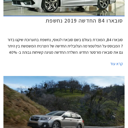
סובארו B4 החדשה 2019 נחשפת
סובארו B4, המוכרת בעולם בשם סובארו לגאסי, נחשפת בתערוכת שיקגו בדור
7 המבוסס על הפלטפורמה הגלובלית החדשה של היצרנית המשמשת בין היתר
גם את סובארו פורסטר החדש. השלדה החדשה מציגה קשיחות גבוהה ב- 40%
ביחס לדגם הפורש, התורמת לשיפור מדדי ה- NVH והבטיחות הפסיבית.
קרא עוד