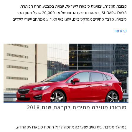
קבוצת סמל"ת, יבואנית סובארו לישראל, יוצאת במבצע תחת הכותרת
SUBARU DAYS, במסגרתו יוצעו הנחות של עד 20,000 ₪ על מגוון דגמי
סובארו. מלבד מחירים אטרקטיביים, ייהנו באי האירוע ממתחם ייעודי לילדים
שיכלול מופע לוליינים של קרקס Y, סדנאות יצירה ופעילויות שונות. המבצע ייערך
קרא עוד
בחול המועד פסח בתאריכים 2-3 באפריל במתחם "הגן בשפיים" בקיבוץ שפיים
בין השעות 9:00-19:00.
סובארו מוזילה מחירים לקראת שנת 2018
במהלך מסיבת עיתונאים שנערכה אתמול לרגל השקת סובארו XV החדש,