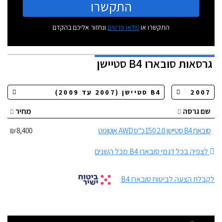
התקשרו
התקשרו או
מלאו פרטים
ונחזור אליכם בהקדם
גרסאות
סובארו B4 סטיישן
שם גרסה
מחיר
סובארו B4 סטיישן 2.0 150 כ"ס AWD אוטומט
8,400 ₪
לצפיה בכל דגמי סובארו B4 מכל השנים
לקבלת הצעה לביטוח סובארו B4