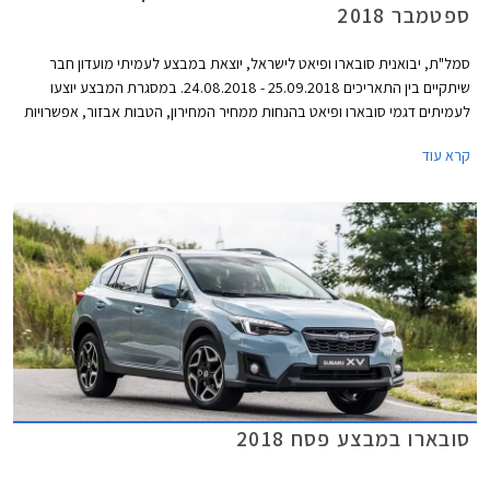
ספטמבר 2018
סמל"ת, יבואנית סובארו ופיאט לישראל, יוצאת במבצע לעמיתי מועדון חבר
שיתקיים בין התאריכים 25.09.2018 - 24.08.2018. במסגרת המבצע יוצעו
לעמיתים דגמי סובארו ופיאט בהנחות ממחיר המחירון, הטבות אבזור, אפשרויות
מימון בבנק אוצר החייל בריבית פריים מינוס 0.4%, ובתוכנית המימון חבר ליס.
קרא עוד
המבצע יתקיים בכל סוכנויות פיאט וסובארו ברחבי הארץ, וגם ביריד מועדון חבר
בגני התערוכה בתל אביב.
סובארו במבצע פסח 2018