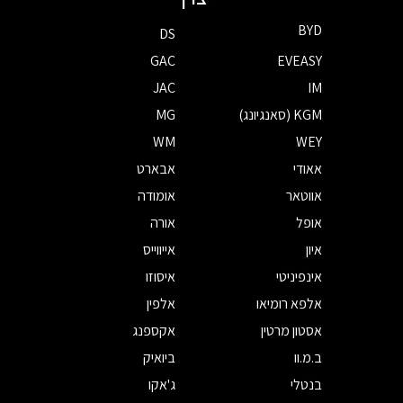
BYD
DS
GAC
EVEASY
JAC
IM
KGM (סאנגיונג)
MG
WM
WEY
אאודי
אבארט
אווטאר
אומודה
אופל
אורה
איון
אייווייס
אינפיניטי
איסוזו
אלפא רומיאו
אלפין
אסטון מרטין
אקספנג
ב.מ.וו
ביואיק
בנטלי
ג'אקו