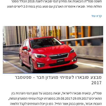
חשפה סמל"ת היבואנית את מחירון דגמי סובארו לשנת 2018 הכולל מספר
הוזלות מחיר. סובארו אימפרזה האצ'בק עם מנוע בנזין בנפח 2.0 ליטרים תוצע
מעתה במחיר 129,000 ₪ המגלם הוזלה של 6,000 ₪ ממחיר המחירון הקודם
קרא עוד
שעמד על 135,000 ₪. בנוסף הצטרפה להיצע המקומי סובארו אימפרזה סדאן
עם אותו מנוע בנפח 2.0 ליטרים במחיר 130,000 ₪.
מבצע סובארו לעמיתי מועדון חבר - ספטמבר
2017
סמל"ת, יבואנית סובארו לישראל, יוצאת במבצע על מגוון דגמי היצרנית בין
התאריכים 29.08.2017-29.09.2017 במסגרתו יקבלו עמיתי המועדון הנחות,
הטבות אבזור, ומימון בבנק אוצר החייל. כמו כן יוכלו העמיתים לקבל הלוואה