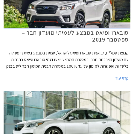
סובארו ופיאט במבצע לעמיתי מועדון חבר –
ספטמבר 2019
קבוצת סמל"ת, יבואנית סובארו ופיאט לישראל, יוצאת במבצע בשיתוף פעולה
עם מועדון הצרכנות חבר. במסגרת המבצע יוצעו דגמי סובארו ופיאט בהנחות
בלעדיות ואפשרות למימון של עד 100% במסגרת תכנית המימון חבר ליס בבנק
אוצר החייל. המבצע בתוקף מתאריך 17.09.2019 ועד 22.10.2019 בכל
קרא עוד
אולמות התצוגה של סובארו ופיאט ברחבי הארץ.