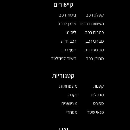
קישורים
קטלוג רכב
ביטוח רכב
השוואת רכבים
מימון לרכב
כתבות רכב
ליסינג
מבחני רכב
רכב חדש
מבצעי רכב
ייעוץ רכב
מחירון רכב
רישום לניוזלטר
קטגוריות
קטנות
משפחתיות
מנהלים
יוקרה
ספורט
מיניוואנים
פנאי שטח
מסחרי
יצרן