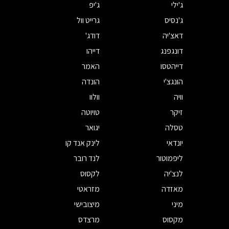
ג'ילי
ג'יפ
ג'נסיס
גרייט וול
דאצ'יה
דודג'
דונגפנג
דייהו
דייהטסו
האמר
הונגצ'י
הונדה
וויה
וולוו
זיקר
טויוטה
טסלה
יגואר
יונדאי
לינק אנד קו
ליפמוטור
לנד רובר
לנצ'יה
לקסוס
מאזדה
מזראטי
מיני
מיצובישי
מקסוס
מרצדס