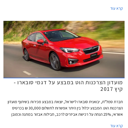
בתנאים מועדפים במסגרת תכנית המימון חבר ליס. המבצע ייערך בכל אולמות
קרא עוד
התצוגה של סובארו ברחבי הארץ.
מועדון הצרכנות הוט במבצע על דגמי סובארו -
קיץ 2017
חברת סמל"ת, יבואנית סובארו לישראל, יוצאת במבצע מכירות בשיתוף מועדון
הצרכנות הוט. המבצע יכלול בין היתר אפשרות לתשלום 30,000 ₪ בכרטיס
אשראי, 25% הנחה על רכישת אביזרים לרכב, חבילות אבזור במתנה וכמובן
הנחות משמעותיות ממחיר המחירון. המבצע יערך בין התאריכים 21.06.2017-
קרא עוד
21.07.2017 ובו משתתפים רוב דגמי סובארו המשווקים בישראל.