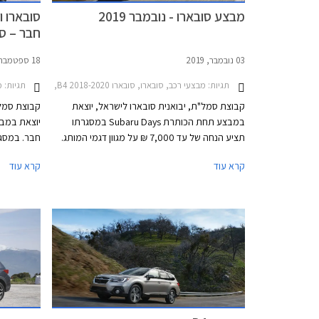
מבצע סובארו - נובמבר 2019
סובארו ו
חבר – ספט
03 נובמבר, 2019
18 ספטמבר, 2019
תגיות:
מבצעי רכב, סובארו, סובארו B4 2018-2020, סובארו XV 2017-2023, סובארו אאוטבק 2018-2021סובארו פורסטר 2018-2022
תגיות:
מב
קבוצת סמל"ת, יבואנית סובארו לישראל, יוצאת
קבוצת סמל"
במבצע תחת הכותרת Subaru Days במסגרתו
יוצאת במבצ
תציע הנחה של עד 7,000 ₪ על מגוון דגמי המותג.
חבר. במסגר
המבצע יערך בכל אולמות התצוגה של סובארו בין
קרא עוד
קרא עוד
התאריכים 12-30 בנובמבר 2019.
במסגרת תכנ
ברחבי האר