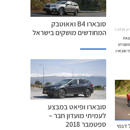
סובארו B4 ואאוטבק
יאט 2018מבצע חבר סמל"ת 2018
המחודשים מושקים בישראל
וצאת
כותרת SUBARU DAYS, במסגרתו
 מגוון דגמי סובארו.
וע
ם של
המבצע
סח בתאריכים 2-3 באפריל
שעות
סובארו ופיאט במבצע
לעמיתי מועדון חבר –
ספטמבר 2018
 דגמי