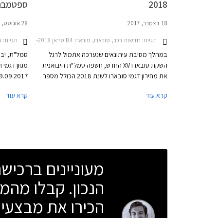
2018
ספטמבר 017
18 דצמבר, 2017
28 אוגוסט, 2017
תגיות:
חדשות רכב, סובארו, סובארו B4 סדאן 2015-2018, סובארו אאוטבק 2015-2018, סובארו אימפרזה האצ'בק 2017-2020, סובארו אימפרזה סדאן 2017-2021, סובארו פורסטר 2016-2018מחירון רכב
תגיות:
מבצ
במהלך מסיבת עיתונאים שנערכה אתמול לרגל
סמל"ת, יבו
השקת סובארו XV החדש, חשפה סמל"ת היבואנית
את מחירון דגמי סובארו לשנת 2018 הכולל מספר
הוזלות מחיר. סובארו אימפרזה האצ'בק עם מנוע
הטבות אבזור
קרא עוד
קרא עוד
בנזין בנפח 2.0 ליטרים תוצע מעתה במחיר
העמיתים ל
129,000 ₪ המגלם הוזלה של 6,000 ₪ ממחיר
תכנית המימ
המחירון הקודם שעמד על 135,000 ₪. בנוסף
התצוגה של 
הצטרפה להיצע המקומי סובארו אימפרזה סדאן עם
אותו מנוע בנפח 2.0 ליטרים במחיר 130,000 ₪.
מעוניינים ברכי
הנכון. קבלו מהמו
הכירו את מבצעי 