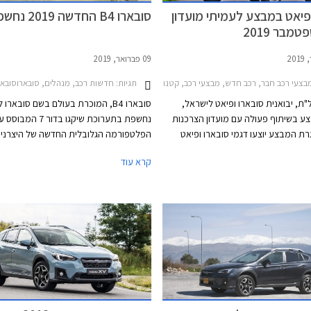
פיאט במבצע לעמיתי מועדון
סובארו B4 החדשה 2019 נחשפת
מבר 2019
09 פברואר, 2019
תגיות:
חדשות רכב, מנהלים, סובארוסובארו B4 סדאן 5-2018
צעי רכב חבר, רכב חדש, מבצעי רכב, קטנות, משפחתיות, מנהלים, פנאי שטח, סובארו, פיאט, סובארו B4 2018-2020, סובארו XV 2017-2023, סובארו אאוטבק 2018-2021, סובארו אימפרזה סדאן 2017-2021, סובארו אימפרזה האצ'בק 2017-2020, סובארו פורסטר 2018-2022, פיאט 500 2016-2020, פיאט 500C 2016-2020, מחירון רכב, מבצע ח
ת, יבואנית סובארו ופיאט לישראל,
סובארו B4, המוכרת בעולם בשם סובארו 
ע בשיתוף פעולה עם מועדון הצרכנות
נחשפת בתערוכת שיקגו בדור 7 המבוס
ת המבצע יוצעו דגמי סובארו ופיאט
הפלטפורמה הגלובלית החדשה של היצרני
בהנחות בלעדיות ואפשרות למימון של עד 100%
המשמשת בין היתר גם את סובארו פורסטר
קרא עוד
ית המימון חבר ליס בבנק אוצר החייל.
השלדה הח
המבצע בתוקף מתאריך 17.09.2019 ועד
22.10.2019 בכל אולמות התצוגה של סובארו ופיאט
והבטיחות הפסיבית.
ץ.