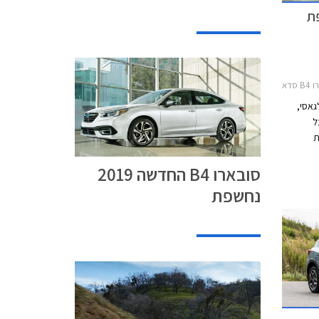
201
בר 2019מבצע חבר סובארו ופיאט 2019
לגאסי,
ס על
ת
 החדש.
סובארו B4 החדשה 2019
דשה מציגה קשיחות גבוהה ב- 40%
ביחס לדגם הפורש, התורמת לשיפור מדדי ה- NVH
נחשפת