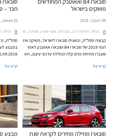
סובארו B4 ואאוטבק המחודשים
סובארו ו
מושקים בישראל
חבר – ספט
09 דצמבר, 2018
22 אוגוסט, 2018
תגיות:
חדשות רכב, מנהלים, פנאי שטח, סובארו, סובארו B4 סדאן 2015-2018, סובארו אאוטבק 2015-2018מחירון רכב
תגיות:
מב
קבוצת סמל"ת, יבואנית סובארו לישראל, משיקה את
סמל"ת, יבו
דגמי 2019 של סובארו B4 וסובארו אאוטבק לאחר
במבצע לעמי
שעברו מתיחת פנים קלה הכוללת עדכוני עיצוב, תא
נוסעים ואבזור בטיחות ברמות האבזור הגבוהות.
לעמיתים דג
קרא עוד
קרא עוד
המחירון, ה
חבר ליס. ה
ברחבי הארץ
בתל אביב.
סובארו מוזילה מחירים לקראת שנת
מבצע סוב