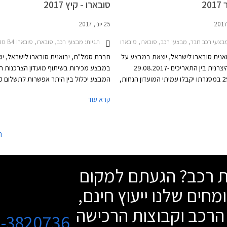
2
סובארו - קיץ 2017
25 יוני, 2017
עי רכב חבר, מבצעי רכב, סובארו, סובארו B4 סדאן 2015-2018, סובארו XV 2016-2017, סובארו אאוטבק 2015-2018, סובארו אימפרזה האצ'בק 2017-2020, סובארו אימפרזה סדאן 2017-2021, סובארו פורסטר 2016-2018מבצע חבר
תגיות:
מבצעי רכב, סובארו, סובארו B4 סדאן 2015-2018, סובארו XV 2016-2017, סובארו אאוטבק 2015-2018, סובארו אימפרזה האצ'בק 2017-2020, סובארו אימפרזה סדאן 2017-2021, סובארו לבורג 2016-2018סובארו פורסטר 2016-2018
אנית סובארו לישראל, יוצאת במבצע על
חברת סמל"ת, יבואנית סובארו לישראל, יו
מגוון דגמי היצרנית בין התאריכים 29.08.2017-
במבצע מכירות בשיתוף מועדון הצרכנות הו
29.09.2017 במסגרתו יקבלו עמיתי המועדון הנחות,
, ומימון בבנק אוצר החייל. כמו כן יוכלו
בכרטיס אשראי, 25% הנחה על רכישת 
קרא עוד
קבל הלוואה בתנאים מועדפים במסגרת
לרכב, חבילות אבזור במתנה וכמובן הנחות
ון חבר ליס. המבצע ייערך בכל אולמות
משמעותיות ממחיר המחירון. המבצע יערך ב
סובארו ברחבי הארץ.
התאריכים .07.2017
ה
רוב דגמי סובארו המשווקים בישראל.
שת רכב? הגעתם למקום
מחים שלנו ייעוץ חינם,
הרכב וקבוצות הרכישה
3-3820736