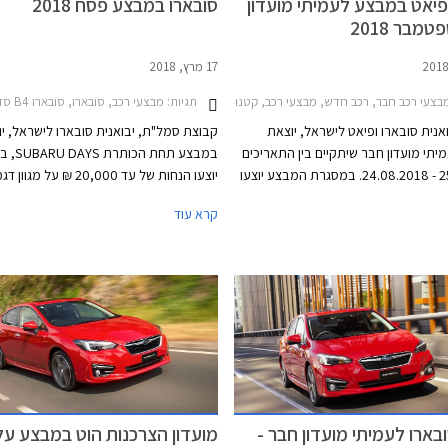
פיאט במבצע לעמיתי מועדון
סובארו במבצע פסח 2018
מבר 2018
17 מרץ, 2018
תגיות:
מבצעי רכב, סובארו, סובארו B4 סדאן 2015-2018, סובארו XV 2017-2023, סובארו אימפרזה האצ'בק 2017-2020, סובארו אימפרזה סדאן 2017-2021סובארו פורסטר 2016-2018
צעי רכב חבר, רכב חדש, מבצעי רכב, קטנות, משפחתיות, מנהלים, פנאי שטח, פיאט, סובארו, סובארו B4 סדאן 2015-2018, פיאט 500 2016-2020, סובארו אאוטבק 2015-2018, סובארו אימפרזה סדאן 2017-2021, סובארו פורסטר 2016-2018, סובארו XV 2017-2023, מבצע חבר סובארו ופ
אנית סובארו ופיאט לישראל, יוצאת
קבוצת סמל"ת, יבואנית סובארו לישראל, י
תי מועדון חבר שיתקיים בין התאריכים
במבצע תחת ה
25.09.2018 - 24.08.2018. במסגרת המבצע יוצעו
יוצעו הנחות של עד 20,000 ₪ על
מי סובארו ופיאט בהנחות ממחיר
מלבד מחירים אטרקטיביים, ייהנו באי האיר
קרא עוד
טבות אבזור, אפשרויות מימון בבנק אוצר
ממתחם ייעודי לילדים שיכלול מופע לולייני
החייל בריבית פריים מינוס 0.4%, ובתוכנית המימון
קרקס Y, סדנאות יצירה ופעילויות שונות. 
מבצע יתקיים בכל סוכנויות פיאט וסובארו
ייערך בחול המועד פ
, וגם ביריד מועדון חבר בגני התערוכה
במתחם "הגן בשפיים" בקיבוץ שפיים בין ה
9:00-19:00.
ארו לעמיתי מועדון חבר -
מועדון הצרכנות הוט במבצע על