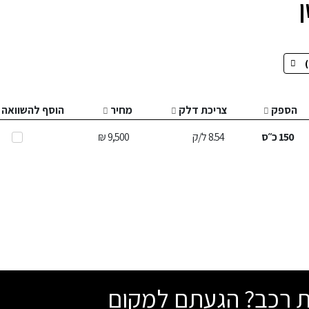
הספק
צריכת דלק
מחיר
הוסף להשוואה
150
כ״ס
8.54
ל/ק
9,500 ₪
שת רכב? הגעתם למקום