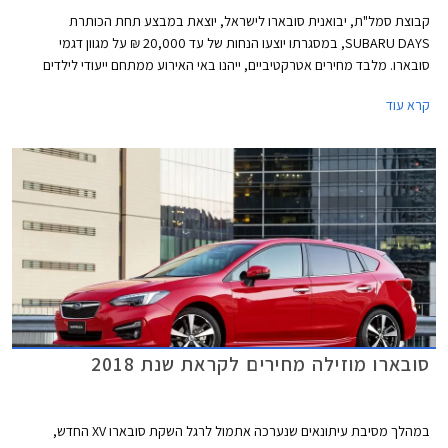
קבוצת סמל"ת, יבואנית סובארו לישראל, יוצאת במבצע תחת הכותרת
SUBARU DAYS, במסגרתו יוצעו הנחות של עד 20,000 ₪ על מגוון דגמי
סובארו. מלבד מחירים אטרקטיביים, ייהנו באי האירוע ממתחם ייעודי לילדים
שיכלול מופע לוליינים של קרקס Y, סדנאות יצירה ופעילויות שונות. המבצע ייערך
קרא עוד
בחול המועד פסח בתאריכים 2-3 באפריל במתחם "הגן בשפיים" בקיבוץ שפיים
בין השעות 9:00-19:00.
סובארו מוזילה מחירים לקראת שנת 2018
במהלך מסיבת עיתונאים שנערכה אתמול לרגל השקת סובארו XV החדש,