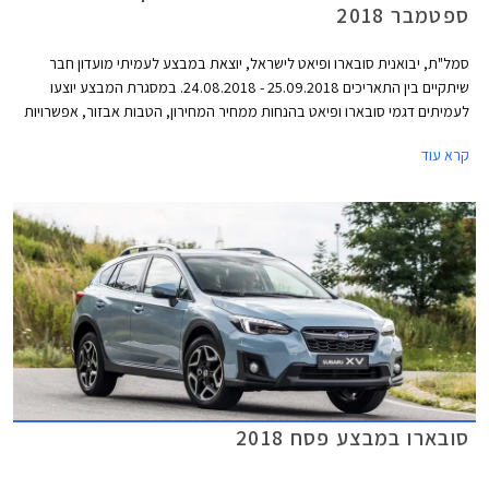
ספטמבר 2018
סמל"ת, יבואנית סובארו ופיאט לישראל, יוצאת במבצע לעמיתי מועדון חבר
שיתקיים בין התאריכים 25.09.2018 - 24.08.2018. במסגרת המבצע יוצעו
לעמיתים דגמי סובארו ופיאט בהנחות ממחיר המחירון, הטבות אבזור, אפשרויות
מימון בבנק אוצר החייל בריבית פריים מינוס 0.4%, ובתוכנית המימון חבר ליס.
קרא עוד
המבצע יתקיים בכל סוכנויות פיאט וסובארו ברחבי הארץ, וגם ביריד מועדון חבר
בגני התערוכה בתל אביב.
סובארו במבצע פסח 2018