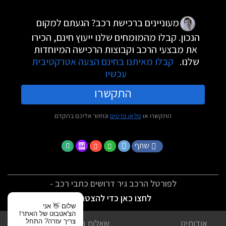
מעוניינים ברכישת רכב? הגעתם למקום
הנכון. קבלו מהמומחים שלנו ייעוץ חינם, הכירו
את מבצעי הרכב וקבוצות הרכישה המיוחדות
שלנו.
קבלו מאיתנו בחינם הצעה אטרקטיבית
עכשיו
התקשרו
התקשרו או
מלאו פרטים
ונחזור אליכם בהקדם
שתף
לפורטל הרכב גיר דרושים כתבי רכב -
לחצו כאן כדי להצטרף
שלום 👋 אני
הצ'אטבוט של האתר!
צריך עזרה? התחל
אודותינו
שאלות נפוצות