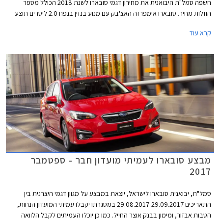
חשפה סמל"ת היבואנית את מחירון דגמי סובארו לשנת 2018 הכולל מספר
הוזלות מחיר. סובארו אימפרזה האצ'בק עם מנוע בנזין בנפח 2.0 ליטרים תוצע
מעתה במחיר 129,000 ₪ המגלם הוזלה של 6,000 ₪ ממחיר המחירון הקודם
קרא עוד
שעמד על 135,000 ₪. בנוסף הצטרפה להיצע המקומי סובארו אימפרזה סדאן
עם אותו מנוע בנפח 2.0 ליטרים במחיר 130,000 ₪.
מבצע סובארו לעמיתי מועדון חבר - ספטמבר
2017
סמל"ת, יבואנית סובארו לישראל, יוצאת במבצע על מגוון דגמי היצרנית בין
התאריכים 29.08.2017-29.09.2017 במסגרתו יקבלו עמיתי המועדון הנחות,
הטבות אבזור, ומימון בבנק אוצר החייל. כמו כן יוכלו העמיתים לקבל הלוואה