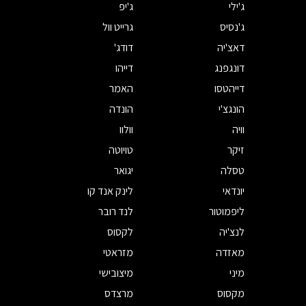
ג'ילי
ג'יפ
ג'נסיס
גרייט וול
דאצ'יה
דודג'
דונגפנג
דייהו
דייהטסו
האמר
הונגצ'י
הונדה
וויה
וולוו
זיקר
טויוטה
טסלה
יגואר
יונדאי
לינק אנד קו
ליפמוטור
לנד רובר
לנצ'יה
לקסוס
מאזדה
מזראטי
מיני
מיצובישי
מקסוס
מרצדס