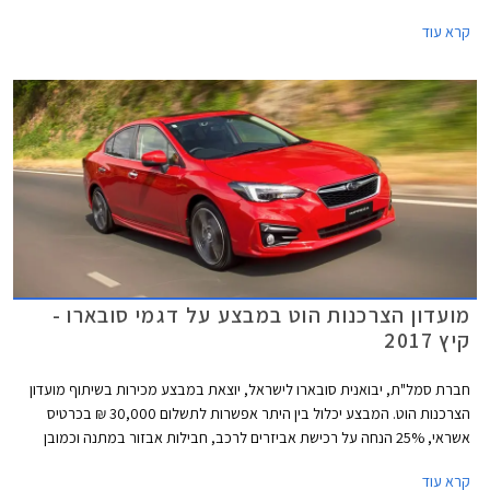
בתנאים מועדפים במסגרת תכנית המימון חבר ליס. המבצע ייערך בכל אולמות
קרא עוד
התצוגה של סובארו ברחבי הארץ.
מועדון הצרכנות הוט במבצע על דגמי סובארו -
קיץ 2017
חברת סמל"ת, יבואנית סובארו לישראל, יוצאת במבצע מכירות בשיתוף מועדון
הצרכנות הוט. המבצע יכלול בין היתר אפשרות לתשלום 30,000 ₪ בכרטיס
אשראי, 25% הנחה על רכישת אביזרים לרכב, חבילות אבזור במתנה וכמובן
הנחות משמעותיות ממחיר המחירון. המבצע יערך בין התאריכים 21.06.2017-
קרא עוד
21.07.2017 ובו משתתפים רוב דגמי סובארו המשווקים בישראל.