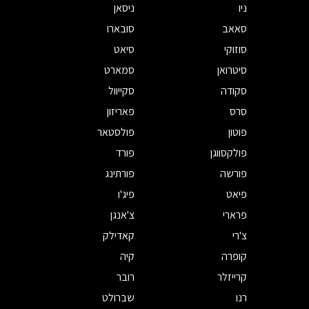
ניו
ניסאן
סאאב
סובארו
סוזוקי
סיאט
סיטרואן
סמארט
סקודה
סקייוול
סרס
פאריזון
פוטון
פולסטאר
פולקסווגן
פורד
פורשה
פורתינג
פיאט
פיג'ו
פרארי
צ'אנגן
צ'רי
קאדילק
קופרה
קיה
קרייזלר
רובר
רנו
שברולט