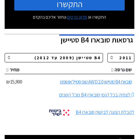
התקשרו
התקשרו או
מלאו פרטים
ונחזור אליכם בהקדם
גרסאות
סובארו B4 סטיישן
שם גרסה
מחיר
סובארו B4 סטיישן 2.0 AWD טופ סטייל אוטומט
15,900 ₪
לצפיה בכל דגמי סובארו B4 מכל השנים
לקבלת הצעה לביטוח סובארו B4