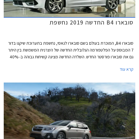
סובארו B4 החדשה 2019 נחשפת
סובארו B4, המוכרת בעולם בשם סובארו לגאסי, נחשפת בתערוכת שיקגו בדור
7 המבוסס על הפלטפורמה הגלובלית החדשה של היצרנית המשמשת בין היתר
גם את סובארו פורסטר החדש. השלדה החדשה מציגה קשיחות גבוהה ב- 40%
ביחס לדגם הפורש, התורמת לשיפור מדדי ה- NVH והבטיחות הפסיבית.
קרא עוד