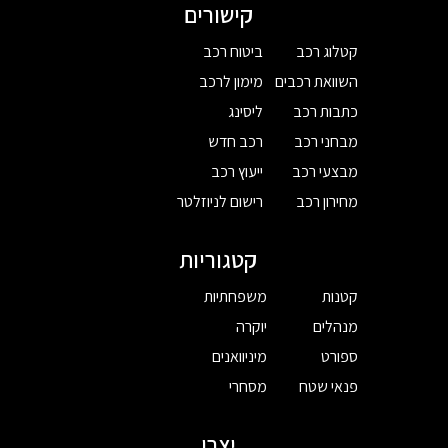
קישורים
קטלוג רכב
ביטוח רכב
השוואת רכבים
מימון לרכב
כתבות רכב
ליסינג
מבחני רכב
רכב חדש
מבצעי רכב
ייעוץ רכב
מחירון רכב
רישום לניוזלטר
קטגוריות
קטנות
משפחתיות
מנהלים
יוקרה
ספורט
מיניוואנים
פנאי שטח
מסחרי
יצרן