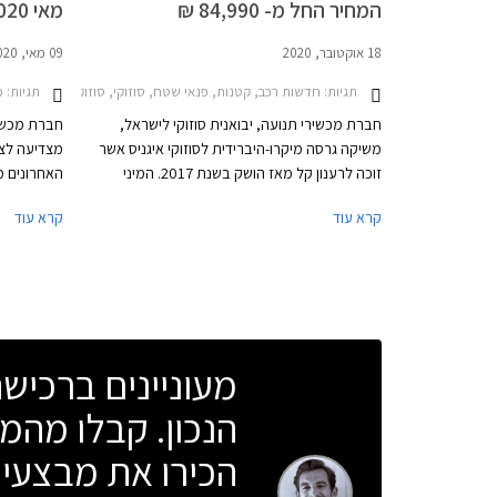
המחיר החל מ- 84,990 ₪
מאי 2020
18 אוקטובר, 2020
09 מאי, 2020
תגיות:
חדשות רכב, קטנות, פנאי שטח, סוזוקי, סוזוקי איגניס 2017-2020סוזוקי איגניס 2020-2025
תגיות:
מבצ
חברת מכשירי תנועה, יבואנית סוזוקי לישראל,
חברת מכשיר
משיקה גרסה מיקרו-היברידית לסוזוקי איגניס אשר
מצדיעה לצו
זוכה לרענון קל מאז הושק בשנת 2017. המיני
האחרונים מ
קרוסאובר מציג כעת יחידת הנעה מיקרו-היברידית
9,000
קרא עוד
קרא עוד
הכוללת מנוע בנזין בנפח 1.2 ליטרים בהספק 83
כ״ס, יחד עם מנוע חשמלי בהספק 2.3 קוט״ש וסוללת
ברחבי האר
ליתיום-יון 0.12 קוט"ש קטנטנה הממוקמת מתחת
למושב הנהג. יחידת הנעה זו משודכת לתיבת
הילוכים אוטומטית רציפה או לתיבת הילוכים ידנית.
מעוניינים ברכי
הנכון. קבלו מהמו
הכירו את מבצעי 