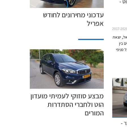
ט -
עדכוני מחירונים לחודש
אפריל
ל, יוצאת
 בין
25.01. ל- 28.02.2021 בכל סניפי
ת, אבזור
 בהתקנה
מקומית, אפשרות לתשלום של עד 30,000 ₪
וואה ללא
מבצע סוזוקי לעמיתי מועדון
הוט ולחברי הסתדרות
המורים
 -