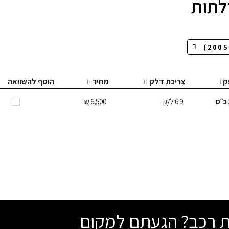
ק
צריכת דלק
מחיר
הוסף להשוואה
כ״ס
6.9
ל/ק
6,500 ₪
שת רכב? הגעתם למקום