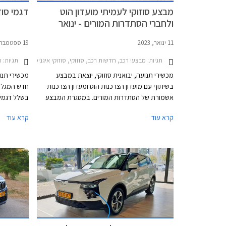
מבצע סוזוקי לעמיתי מועדון הוט
דגמי סוז
ולחברי הסתדרות המורים - ינואר
2023
11 ינואר, 2023
19 ספטמבר, 2022
תגיות:
מבצעי רכב, חדשות רכב, סוזוקי, סוזוקי איגניס 2020-2025, סוזוקי S-Cross 2022-2026, סוזוקי ג'ימני 2019-2025, סוזוקי ויטרה 2019-2025סוזוקי סוויפט 2020-2024
תגיות:
חד
מכשירי תנועה, יבואנית סוזוקי, יוצאת במבצע
מכשירי תנו
בשיתוף עם מועדון הצרכנות הוט ומעדון הצרכנות
אשמורת של הסתדרות המורים. במסגרת המבצע
בשלל דגמים
שיתקיים בין התאריכים 15.01.2023 - 17.02.2023
שלישית עבו
קרא עוד
קרא עוד
ייהנו הרוכשים מהנחות ממחיר המחירון ומהטבות
אבזור. בנוסף יוכלו הרוכשים לבחור בעסקת ליסינג
במסירות ר
פרטי תפעולי באמצעות החברת הליסינג כספא
מבית מכשירי תנועה, עם אופציה לחבילת שירות
הכוללת טיפולים תקופתיים, החלפת צמיגים,
והחלפת מצבר.