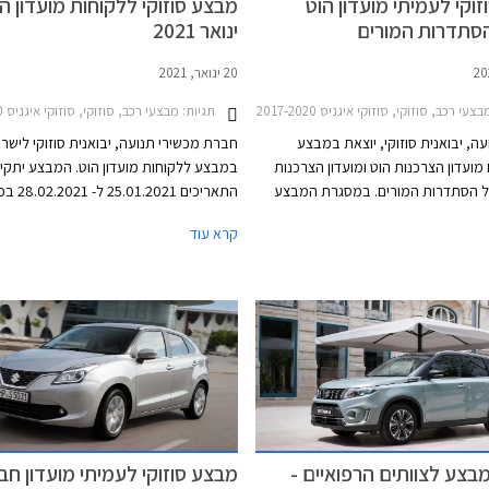
וקי לעמיתי מועדון הוט
מבצע סוזוקי ללקוחות מועדון הו
הסתדרות המורים
ינואר 2021
20 ינואר, 2021
עי רכב, סוזוקי, סוזוקי איגניס 2017-2020, סוזוקי ויטרה 2019-2025, סוזוקי סוויפט 2020-2024, סוזוקי קרוסאובר 2017-2022סוזוקי ג'ימני 2019-2025
תגיות:
מבצעי רכב, סוזוקי, סוזוקי איגניס 2017-2020, סוזוקי ג'ימני 2019-2025, סוזוקי ויטרה 2019-2025, סוזוקי סוויפט 2020-2024סוזוקי קרוסאובר 2017-2022
ה, יבואנית סוזוקי, יוצאת במבצע
חברת מכשירי תנועה, יבואנית סוזוקי לישרא
מועדון הצרכנות הוט ומועדון הצרכנות
במבצע ללקוחות מועדון הוט. המבצע יתקיים
 הסתדרות המורים. במסגרת המבצע
התאריכים 2021
שיתקיים בין התאריכים 20.01.2022-20.02.2022
סוזוקי בישראל ויציע ללקוחות המועדון הנחו
קרא עוד
שים מהנחות ממחיר המחירון והטבות
במתנה, 15% הנחה על רכישת אביזרים
סף יוכלו הרוכשים לבחור בעסקת ליסינג
צעות חברת הליסינג כספא מבית
בכרטיס אשראי של המועדון, ואפשרות להל
עה, עם אופציה לחבילת שירות הכוללת
ריבית עד 70,000 ₪.
ופתיים, החלפת צמיגים, והחלפת מצבר.
מבצע לצוותים הרפואיים -
מבצע סוזוקי לעמיתי מועדון חבר