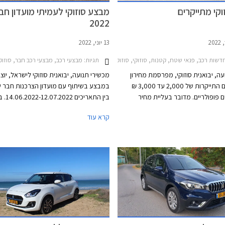
וקי מתייקרים
מבצע סוזוקי לעמיתי מועדון חבר 
2022
13 יוני, 2022
שות רכב, פנאי שטח, קטנות, סוזוקי, סוזוקי איגניס 2020-2025, סוזוקי ג'ימני 2019-2025, סוזוקי S-Cross 2022-2026, סוזוקי ויטרה 2019-2025סוזוקי סוויפט 2020-2024
תגיות:
מבצעי רכב, מבצעי רכב חבר, סוזוקי, סוזוקי איגניס 2020-2025, סוזוקי סוויפט 2020-2024, סוזוקי ויטרה 019-2025
עה, יבואנית סוזוקי, מפרסמת מחירון
מכשירי תנועה, יבואנית סוזוקי לישראל, יוצ
חדש המגלם התייקרות של 2,000 עד 3,000 ₪
במבצע בשיתוף עם מועדון הצרכנות חבר ש
 פופולריים. מדובר בעליית מחיר
בין התאריכ
ר חלק מדגמי סוזוקי מאז תחילת השנה,
המבצע יוצעו דגמי סוזוקי בהנחות ממחיר ה
קרא עוד
וזאת בשעה שסוזוקי סובלת מירידה של 31%
עם הטבות אבזור במתנה. המבצע יתקיים 
כב חדש מאז תחילת השנה.
סוכנויות סוזוקי ברחבי הארץ.