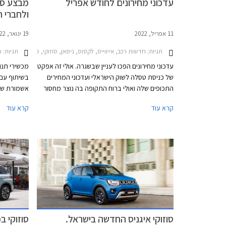
עדכוני מחירונים לחודש אפריל
מבצע סוז
ולחברי 
11 אפריל, 2022
19 ינואר, 2022
תגיות:
חדשות רכב, אייווייס, לקסוס, ניסאן, סוזוקי, סוזוקי איגניס 2020-2025, אייווייס U5 2021-2023, לקסוס IS 2021-2026, לקסוס LS 2018-2021, לקסוס NX 2022-2026, ניסאן ג'וק 2020-2024, ניסאן מיקרה 2019-2023, ניסאן אלטימה 2019-2023, סוזוקי סוויפט 2020-2024סוזוקי ג'ימני 2019-2025
תגיות:
מבצ
עדכוני מחירונים הפכו לעניין שבשגרה. אולי זה אפקט
מכשירי תנוע
של כניסת טסלה לשוק הישראלי ועדכוני המחירים
בשיתוף עם 
התכופים שלה ואולי ברוח התקופה בה נוצר מחסור
אשמורת של
במלאי זמין וזמני המתנה ארוכים. כמו כן, חלק
קרא עוד
קרא עוד
ממפעלי הייצור של יצרניות הרכב משדרגים באופן
ייהנו הרוכ
תכוף את מפרטי הרכבים והעלויות מגולגלות אל
אבזור. בנו
הצרכן.
פרטית באמ
מכשירי תנו
טיפולים תק
סוזוקי איגניס החדשה בישראל.
סוזוקי ב