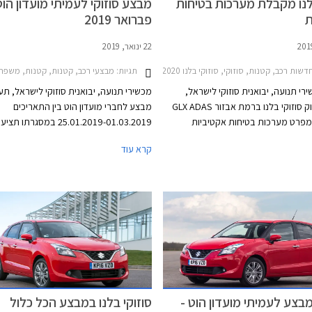
לנו מקבלת מערכות בטיחות
מבצע סוזוקי לעמיתי מועדון הוט
ת
פברואר 2019
22 ינואר, 2019
וקי סוויפט 2017-2020, סוזוקי ויטרה 2019-2025סוזוקי איגניס 2017-2020
דשות רכב, קטנות, סוזוקי, סוזוקי בלנו 2016-2020מחירון רכב
תגיות:
מבצעי רכב, קטנות, קטנות, משפחתיות, פנאי שטח, סוזוקי, סוזוקי בלנו 6-2020
י תנועה, יבואנית סוזוקי לישראל,
מכשירי תנועה, יבואנית סוזוקי לישראל, תע
החלה בשיווק סוזוקי בלנו ברמת אבזור GLX ADAS
מבצע לחברי מועדון הוט בין התאריכים
מפרט מערכות בטיחות אקטיביות
25.01.2019-01.03.2019 במסגרתו
יניהן מערכת בקרת שיוט אדפטיבית עם
על מגוון דגמי סוזוקי, מערכת מולטימדיה 
קרא עוד
ק, ומערכת בלימה אוטונומית הפועלת
קולית, מצלמת רוורס, קישוריות בלוטות', א
 למהירות המרבית.
Waze ללא תוספת תשלום, אפשרות לתשל
הנחה ברכישת אביזרים בהתקנה מקומית.
יתקיים ב- 23 אולמות התצוגה של סוזוקי 
הארץ.
מבצע לעמיתי מועדון הוט -
סוזוקי בלנו במבצע הכל כלול