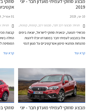
מבצע סוזוקי לעמיתי מועדון חבר - יוני
סוזוקי ב
2019
אקטיביו
10 יוני, 2019
01 אפריל, 2019
תגיות:
תגיות:
מבצעי רכב חבר, מבצעי רכב, קטנות, קטנות, משפחתיות, פנאי שטח, סוזוקי, סוזוקי בלנו 2016-2020, סוזוקי קרוסאובר 2017-2022, סוזוקי סלריו 2016-2019, סוז
ח
מכשירי תנועה, יבואנית סוזוקי לישראל, יוצאת בימים
קבוצת מכשיר
אלו במבצע לעמיתי חבר במסגרתו יוכלו ליהנות
מהנחות ומתנאי מימון אטרקטיביים על מגוון דגמי
המוסיפה ל
החברה. המבצע ייערך בין התאריכים 11.6.2019 –
מקוריות, ב
קרא עוד
קרא עוד
9.7.2019 ויקנה לרוכשים מערכת מולטימדיה
שמירת מרח
במתנה.
החל ממהירות של 5 קמ"ש ועד
מבצע סוזוקי לעמיתי מועדון חבר - יוני
סוזוקי ב