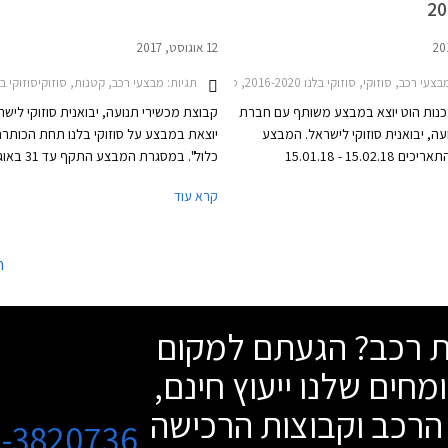
12 אוגוסט, 2017
י רכב, סוזוקי, סוזוקי בלנו 2016-2020, סוזוקי איגניס 2017-2020, סוזוקי ג'ימני 2015-2018, סוזוקי ויטרה 2015-2019, סוזוקי סוויפט 2017-2020, סוזוקי סלריו 2016-2019, סוזוקי קרוסאובר 2017-2022מבצע הוט
2017-, סוזוקי קרוסאובר 2017-2022, סוזוקי סלריו 2016-2019, סוזוקי ג'ימני 2015-2018מחירון רכב
תגיות:
מבצעי רכב, קטנות, סוזוקיסוזוקי בלנו -2020
כנות הוט יוצא במבצע משותף עם חברת
קבוצת מכשירי תנועה, יבואנית סוזוקי לישר
עה, יבואנית סוזוקי לישראל. המבצע
יוצאת במבצע על סוזוקי בלנו תחת הכותר
יתקיים בין התאריכים 15.02.18 - 15.01.18
כלול". במסגרת המבצע 
הנו עמיתי מועדון הוט מחבילות אבזור
יקבלו רוכשי סוזוקי בלנו מגוון הטבות כגון טר
קרא עוד
במתנה ומהנחות של עד 8,000 ₪ על מגוון דגמי
במחיר מחירון, ביטוח מקיף לשנה, ומערכת
מולטימדיה עם תוכנת ניווט aze
תשלום. בנוסף תציע החברה מסלולי מימון ו
ה
לרוכשים.
שת רכב? הגעתם למקום
מחים שלנו ייעוץ חינם,
הרכב וקבוצות הרכישה
3-3820736