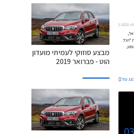
2016
אל,
ת "הכל
התקף עד 31 באוגוסט,
מבצע סוזוקי לעמיתי מועדון
ייד-אין
הוט - פברואר 2019
W ללא תוספת
ליסינג
צג עוד
0