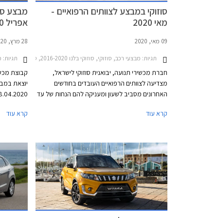
סוזוקי במבצע לצוותים הרפואיים -
מבצע סוז
מאי 2020
אפריל 2020
09 מאי, 2020
28 מרץ, 2020
תגיות:
מבצעי רכב, סוזוקי, סוזוקי בלנו 2016-2020, סוזוקי איגניס 2017-2020, סוזוקי ג'ימני 2019-2025, סוזוקי ויטרה 2019-2025, סוזוקי סוויפט 2017-2020, סוזוקי קרוסאובר 2017-2022קורונה
תגיות:
מבצ
חברת מכשירי תנועה, יבואנית סוזוקי לישראל,
קבוצת מכשיר
מצדיעה לצוותים הרפואיים העובדים בחודשים
יוצאת במבצ
האחרונים מסביב לשעון ומעניקה להם הנחות של עד
9,000 ₪ ממחיר המחירון ברכישת דגמי סוזוקי.
הרוכשים מה
קרא עוד
קרא עוד
המבצע מתקיים ב- 22 אולמות התצוגה של סוזוקי
נוספות כגו
ברחבי הארץ.
אביזרים ב
עד 30,000 ₪ בכרטיס אשראי של המועדון.