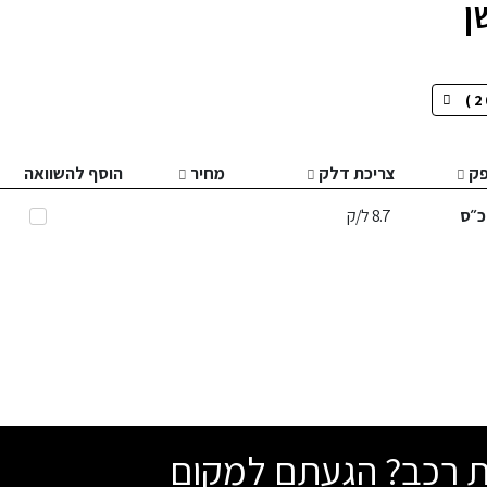
ן
ק
צריכת דלק
מחיר
הוסף להשוואה
״ס
8.7
ל/ק
שת רכב? הגעתם למקום