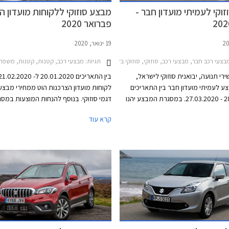
וקי לעמיתי מועדון חבר -
מבצע סוזוקי ללקוחות מועדון הו
פברואר 2020
19 ינואר, 2020
עי רכב חבר, מבצעי רכב, סוזוקי, סוזוקי בלנו 2016-2020, סוזוקי איגניס 2017-2020, סוזוקי ג'ימני 2019-2025, סוזוקי ויטרה 2019-2025, סוזוקי סוויפט 2017-2020, סוזוקי קרוסאובר 2017-2022חבר
תגיות:
מבצעי רכב, קטנות, קטנות, משפחתיות, פנאי שטח, סוזוקי, סוזוקי בלנו 2016-2020, סוזוקי 
י תנועה, יבואנית סוזוקי לישראל,
ע לעמיתי מועדון חבר בין התאריכים
לקוחות מועדון הצרכנות הוט ממחירי מבצע 
28.04.2020 - 27.03.2020. במסגרת המבצע יהנו
דגמי סוזוקי. בנוסף להנחות המוצעות במס
נחה על מגוון דגמי סוזוקי לצד הטבות
המבצע יקבלו הרוכשים מערכת מולטימדיה
קרא עוד
ן מערכת מולטימדיה עם אפליקציית
הפעלה קולית, מצלמת רוורס, קישוריות בלו
WAZE ללא תוספת תשלום, 15% הנחה על רכישת
התקנה מקומית, ואפשרות לתשלום של
על רכישת אביזרים בהתקנה מקומית, אפש
לתשלום של עד 30,000 ₪ בכרטיס א
המועדון, ואופציה לטרייד אין. מספר הרכבי
המוקצה ל
התצוגה של סוזוקי ברחבי הארץ.