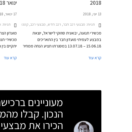
2018
ינואר 2018
13 יוני, 2018
17 ינואר, 2018
תגיות:
תגיות:
מבצע
מבצעי רכב חבר, רכב חדש, מבצעי רכב, קטנות, קטנות, משפחתיות, פנאי שטח, סוזוקי, סוזוקי בלנו 2016-2020, סוזוקי ויטרה 2015-2019, סוזוקי סוויפט 2020
מכשירי תנועה, יבואנית סוזוקי לישראל, יוצאת
מועדון הצר
במבצע לעמיתי מועדון חבר בין התאריכים
מכשירי תנו
15.06.18 – 13.07.18 במסגרתו תציע הנחה ממחיר
המחירון, הטבות אבזור, ותוכנית מימון בבנק אוצר
ובמסגרתו יי
קרא עוד
קרא עוד
החייל בריבית מקסימלית של פריים מינוס 0.4%.
בנוסף תוצע הלוואה בתנאים מועדפים במסגרת
סוזוקי.
תכנית המימון חבר ליס, והנחה בגובה 20% ברכישת
אבזור בהתקנה מקומית.
מעוניינים ברכי
הנכון. קבלו מהמו
הכירו את מבצעי 