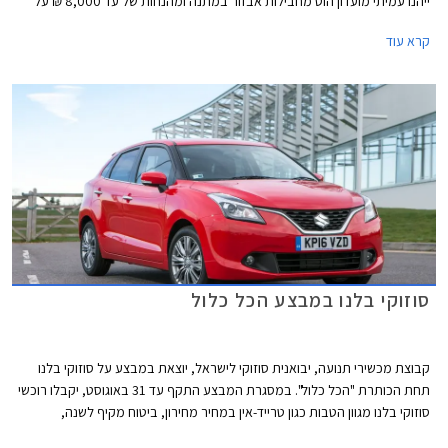
ייהנו עמיתי מועדון הוט מחבילות אבזור במתנה ומהנחות של עד 8,000 ₪ על
מגוון דגמי סוזוקי.
קרא עוד
סוזוקי בלנו במבצע הכל כלול
קבוצת מכשירי תנועה, יבואנית סוזוקי לישראל, יוצאת במבצע על סוזוקי בלנו
תחת הכותרת "הכל כלול". במסגרת המבצע התקף עד 31 באוגוסט, יקבלו רוכשי
סוזוקי בלנו מגוון הטבות כגון טרייד-אין במחיר מחירון, ביטוח מקיף לשנה,
ומערכת מולטימדיה עם תוכנת ניווט Waze ללא תוספת תשלום. בנוסף תציע