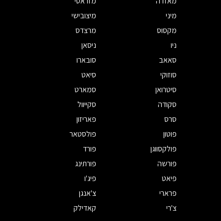
מאזדה
מזראטי
מיני
מיצובישי
מקסוס
מרצדס
ניו
ניסאן
סאאב
סובארו
סוזוקי
סיאט
סיטרואן
סמארט
סקודה
סקייוול
סרס
פאריזון
פוטון
פולסטאר
פולקסווגן
פורד
פורשה
פורתינג
פיאט
פיג'ו
פרארי
צ'אנגן
צ'רי
קאדילק