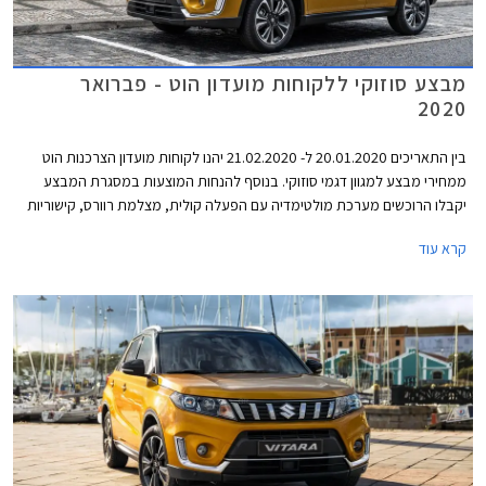
מבצע סוזוקי ללקוחות מועדון הוט - פברואר
2020
בין התאריכים 20.01.2020 ל- 21.02.2020 יהנו לקוחות מועדון הצרכנות הוט
ממחירי מבצע למגוון דגמי סוזוקי. בנוסף להנחות המוצעות במסגרת המבצע
יקבלו הרוכשים מערכת מולטימדיה עם הפעלה קולית, מצלמת רוורס, קישוריות
בלוטות' ואפליקציית WAZE ללא תוספת תשלום, 15% הנחה על רכישת אביזרים
קרא עוד
בהתקנה מקומית, אפשרות לתשלום של עד 30,000 ₪ בכרטיס אשראי של
המועדון, ואופציה לטרייד אין. מספר הרכבים המוקצה למבצע מוגבל והוא יתקיים
ב-22 אולמות התצוגה של סוזוקי ברחבי הארץ.