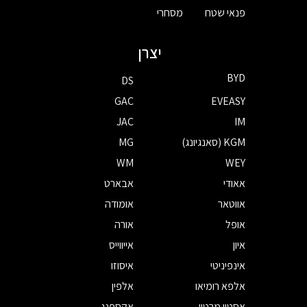
פנאי שטח
מסחרי
יצרן
BYD
DS
GAC
EVEASY
JAC
IM
KGM (סאנגיונג)
MG
WM
WEY
אאודי
אבארט
אווטאר
אומודה
אופל
אורה
איון
אייווייס
אינפיניטי
איסוזו
אלפא רומיאו
אלפין
אסטון מרטין
אקספנג