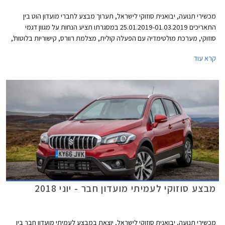
מכשירי תנועה, יבואנית סוזוקי לישראל, תערוך מבצע לחברי מועדון הוט בין
התאריכים 25.01.2019-01.03.2019 במסגרתו תציע הנחות על מגוון דגמי
סוזוקי, מערכת מולטימדיה עם הפעלה קולית, מצלמת רוורס, קישוריות בלוטות',
אפליקציית Waze ללא תוספת תשלום, אפשרות לתשלום בסך 30,000 ₪
קרא עוד
בכרטיס האשראי של המועדון, ו- 15% הנחה ברכישת אביזרים בהתקנה מקומית.
המבצע יתקיים ב- 23 אולמות התצוגה של סוזוקי ברחבי הארץ.
מבצע סוזוקי לעמיתי מועדון חבר - יוני 2018
מכשירי תנועה, יבואנית סוזוקי לישראל, יוצאת במבצע לעמיתי מועדון חבר בין