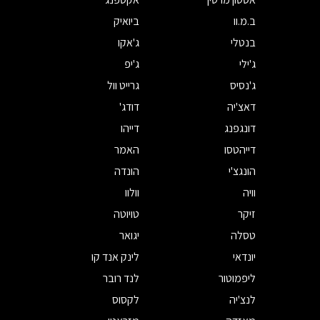
ב.מ.וו
ביואיק
בנטלי
ג'אקו
ג'ילי
ג'יפ
ג'נסיס
גרייט וול
דאצ'יה
דודג'
דונגפנג
דייהו
דייהטסו
האמר
הונגצ'י
הונדה
וויה
וולוו
זיקר
טויוטה
טסלה
יגואר
יונדאי
לינק אנד קו
ליפמוטור
לנד רובר
לנצ'יה
לקסוס