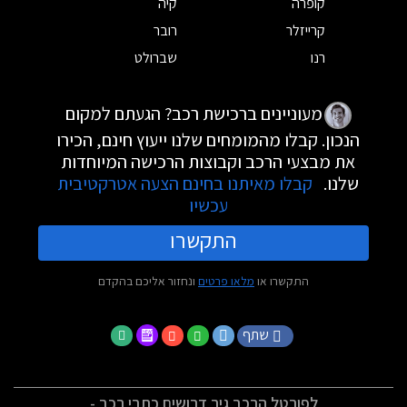
קופרה
קיה
קרייזלר
רובר
רנו
שברולט
מעוניינים ברכישת רכב? הגעתם למקום
הנכון. קבלו מהמומחים שלנו ייעוץ חינם, הכירו
את מבצעי הרכב וקבוצות הרכישה המיוחדות
שלנו.
קבלו מאיתנו בחינם הצעה אטרקטיבית
עכשיו
התקשרו
התקשרו או
מלאו פרטים
ונחזור אליכם בהקדם
שתף
לפורטל הרכב גיר דרושים כתבי רכב -