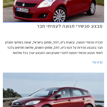
מבצע מכשירי תנועה לעמיתי חבר
חברת מכשירי תנועה, יבואנית ג'יפ, דודג', וסוזוקי בישראל, יוצאת בשיתוף מועדון
חבר במבצע מכירות על דגמי ג'יפ, דודג', וסוזוקי השונים, שלושה חודשים בלבד
לאחר מבצע מכשירי תנועה לחברי מועדון הוט. המבצע יערך בכל אולמות
התצוגה של מכשירי תנועה בין התאריכים 24.05.2013 - 19.04.2013 ובמסגרתו
קרא עוד
ייהנו עמיתי חבר מהטבות שונות: הנחות על רכישת רכב חדש, הנחות אבזור
ברכישת רכב חדש, הטבות מימון, ושי יקר ערך מתנת חבר. הרוכשים במסגרת
המבצע ייהנו גם מאפשרות לתשלום של עד 30,000 ₪ בכרטיס אשראי חבר
צרכנות. להלן דוגמאות להנחות והטבות במסגרת המבצע: