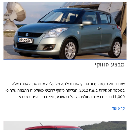
מבצע סוזוקי
שנת 2013 סימנה עבור סוזוקי את תחילתה של עלייה מחודשת. לאחר נפילה
במספר המסירות בשנת 2012, הצליחה סוזוקי להוציא מאולמות התצוגה שלה כ-
11,000 רכבים בשנה החולפת. לרגל המאורע, יוצאת היבואנית במבצע
במסגרתו יינתנו הנחות של עד 11,000 ₪ על מגוון דגמים. המבצע בתוקף עד
קרא עוד
21.02.2014 או עד גמר המלאי.