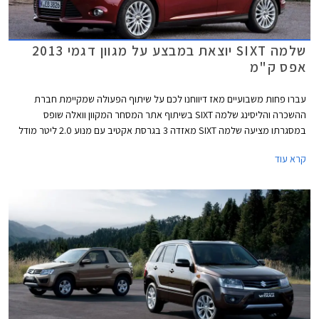
שלמה SIXT יוצאת במבצע על מגוון דגמי 2013
אפס ק"מ
עברו פחות משבועיים מאז דיווחנו לכם על שיתוף הפעולה שמקיימת חברת
ההשכרה והליסינג שלמה SIXT בשיתוף אתר המסחר המקוון וואלה שופס
במסגרתו מציעה שלמה SIXT מאזדה 3 בגרסת אקטיב עם מנוע 2.0 ליטר מודל
2013 חדשה, אפס ק"מ מיד ראשונה, במחיר נמוך במיוחד העומד על 105,000
קרא עוד
₪ ואת המאזדה 6 בגרסת אקזקיוטיב מהדור הקודם מודל 2013 חדשה, אפס
ק"מ מיד ראשונה, במחיר של 133,500 במקום 165,000 ₪. כעת אנו מתבשרים
כי שיתוף הפעולה מתרחב ומציע מספר דגמים חדשים אפס ק"מ מודל 2013
בהנחות נאות ממחיר המחירון הרשמי. להלן רשימת הדגמים המוצעים (מעבר
למבצע מאזדה 3 ומאזדה 6):