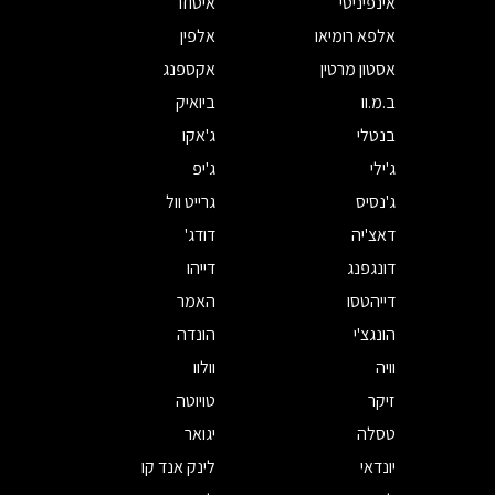
אינפיניטי
איסוזו
אלפא רומיאו
אלפין
אסטון מרטין
אקספנג
ב.מ.וו
ביואיק
בנטלי
ג'אקו
ג'ילי
ג'יפ
ג'נסיס
גרייט וול
דאצ'יה
דודג'
דונגפנג
דייהו
דייהטסו
האמר
הונגצ'י
הונדה
וויה
וולוו
זיקר
טויוטה
טסלה
יגואר
יונדאי
לינק אנד קו