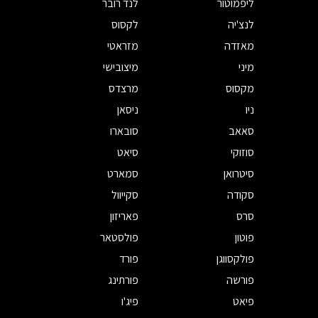
ליפמוטור
לנד רובר
לנצ'יה
לקסוס
מאזדה
מזראטי
מיני
מיצובישי
מקסוס
מרצדס
ניו
ניסאן
סאאב
סובארו
סוזוקי
סיאט
סיטרואן
סמארט
סקודה
סקייוול
סרס
פאריזון
פוטון
פולסטאר
פולקסווגן
פורד
פורשה
פורתינג
פיאט
פיג'ו