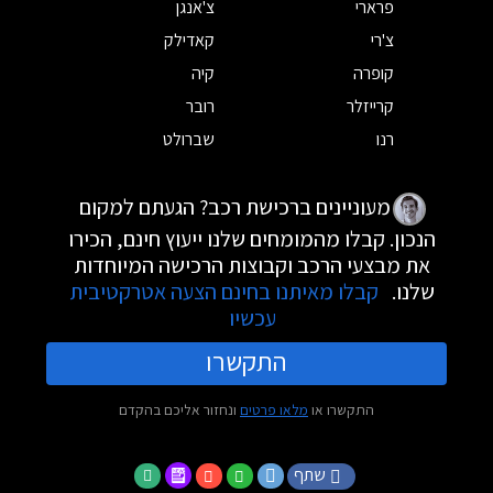
פרארי
צ'אנגן
צ'רי
קאדילק
קופרה
קיה
קרייזלר
רובר
רנו
שברולט
מעוניינים ברכישת רכב? הגעתם למקום
הנכון. קבלו מהמומחים שלנו ייעוץ חינם, הכירו
את מבצעי הרכב וקבוצות הרכישה המיוחדות
שלנו.
קבלו מאיתנו בחינם הצעה אטרקטיבית
עכשיו
התקשרו
התקשרו או
מלאו פרטים
ונחזור אליכם בהקדם
שתף