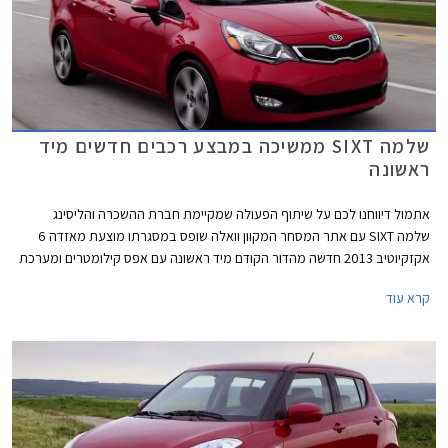
שלמה SIXT ממשיכה במבצע רכבים חדשים מיד
ראשונה
אתמול דיווחנו לכם על שיתוף הפעולה שמקיימת חברת ההשכרה והליסינג
שלמה SIXT עם אתר המסחר המקוון וואלה שופס במסגרתו מוצעת מאזדה 6
אקזקיוטיב 2013 חדשה מהדור הקודם מיד ראשונה עם אפס קילומטרים ומערכת
מולטימדיה במחיר של 132,900 ₪ כולל אגרת רישוי. כעת אנו יכולים לדווח לכם
קרא עוד
כי מעבר למאזדה 6 מציעה חברת שלמה SIXT בשיתוף וואלה שופס מספר
דגמים חדשים נוספים עם אפס קילומטר מודל 2013 בהנחות משמעותיות ממחיר
המחירון הרשמי. להלן רשימת הדגמים המוצעים: