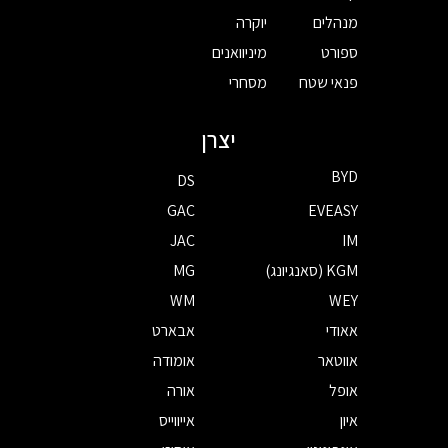
מנהלים
יוקרה
ספורט
מיניוואנים
פנאי שטח
מסחרי
יצרן
BYD
DS
GAC
EVEASY
JAC
IM
KGM (סאנגיונג)
MG
WM
WEY
אאודי
אבארט
אווטאר
אומודה
אופל
אורה
איון
אייווייס