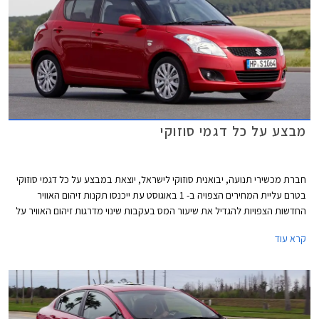
מבצע על כל דגמי סוזוקי
חברת מכשירי תנועה, יבואנית סוזוקי לישראל, יוצאת במבצע על כל דגמי סוזוקי
בטרם עליית המחירים הצפויה ב- 1 באוגוסט עת ייכנסו תקנות זיהום האוויר
החדשות הצפויות להגדיל את שיעור המס בעקבות שינוי מדרגות זיהום האוויר על
פיהם מקבלים הטבות מיסוי לרכבים. נציין, כי באופן מעט מעוות הרכבים שצפויים
קרא עוד
להיפגע ממהלך זה הם דווקא הרכבים הפחות מזהמים, שכן בעקבות שינוי נוסחת
זיהום האוויר הם צפויים לעלות לדרגת זיהום אוויר גבוהה יותר וליהנות מהטבה
נמוכה יותר וכפועל יוצא צפוי מחירם לעלות, בעוד רכבים מזהמים שגם כך
נמצאים בדרגות הזיהום הגבוהות ואינם נהנים מהטבת המיסוי מחירם אינו צפוי
להשתנות.