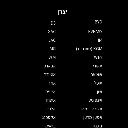
יצרן
BYD
DS
GAC
EVEASY
JAC
IM
KGM (סאנגיונג)
MG
WM
WEY
אאודי
אבארט
אווטאר
אומודה
אופל
אורה
איון
אייווייס
אינפיניטי
איסוזו
אלפא רומיאו
אלפין
אסטון מרטין
אקספנג
ב.מ.וו
ביואיק