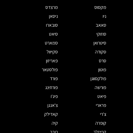
מקסוס
מרצדס
ניו
ניסאן
סאאב
סובארו
סוזוקי
סיאט
סיטרואן
סמארט
סקודה
סקייוול
סרס
פאריזון
פוטון
פולסטאר
פולקסווגן
פורד
פורשה
פורתינג
פיאט
פיג'ו
פרארי
צ'אנגן
צ'רי
קאדילק
קופרה
קיה
קרייזלר
רובר