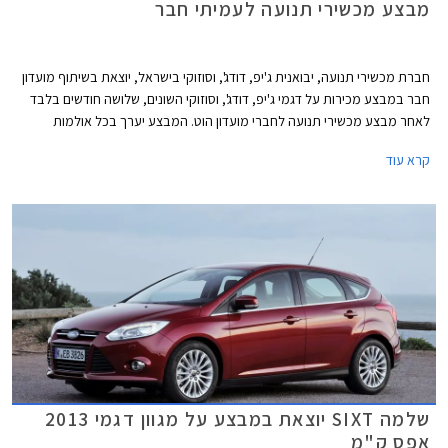
מבצע מכשירי תנועה לעמיתי חבר
חברת מכשירי תנועה, יבואנית ג'יפ, דודג', וסוזוקי בישראל, יוצאת בשיתוף מועדון
חבר במבצע מכירות על דגמי ג'יפ, דודג', וסוזוקי השונים, שלושה חודשים בלבד
לאחר מבצע מכשירי תנועה לחברי מועדון הוט. המבצע יערך בכל אולמות
התצוגה של מכשירי תנועה בין התאריכים 24.05.2013 - 19.04.2013 ובמסגרתו
קרא עוד
ייהנו עמיתי חבר מהטבות שונות: הנחות על רכישת רכב חדש, הנחות אבזור
ברכישת רכב חדש, הטבות מימון, ושי יקר ערך מתנת חבר. הרוכשים במסגרת
המבצע ייהנו גם מאפשרות לתשלום של עד 30,000 ₪ בכרטיס אשראי חבר
צרכנות. להלן דוגמאות להנחות והטבות במסגרת המבצע:
שלמה SIXT יוצאת במבצע על מגוון דגמי 2013
אפס ק"מ