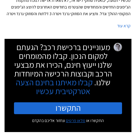
מכשירי תנועה, יבואנית סוזוקי לישראל, לא נשארת אדישה לנוכח מתקפת
הג'יפונים החדשים והמחודשים שהצטרפו בחודשים האחרונים להיצע הג'יפונים
המקומי ההולך וגדל. ותציע את הסוזוקי גרנד ויטרה 3 דלתות והסוזוקי גרנד ויטרה
5 דלתות במחיר מוזל לתקופה מוגבלת.
קרא עוד
מעוניינים ברכישת רכב? הגעתם
למקום הנכון. קבלו מהמומחים
שלנו ייעוץ חינם, הכירו את מבצעי
הרכב וקבוצות הרכישה המיוחדות
שלנו.
קבלו מאיתנו בחינם הצעה
אטרקטיבית עכשיו
התקשרו
התקשרו או
מלאו פרטים
ונחזור אליכם בהקדם