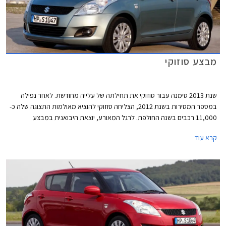
מבצע סוזוקי
שנת 2013 סימנה עבור סוזוקי את תחילתה של עלייה מחודשת. לאחר נפילה
במספר המסירות בשנת 2012, הצליחה סוזוקי להוציא מאולמות התצוגה שלה כ-
11,000 רכבים בשנה החולפת. לרגל המאורע, יוצאת היבואנית במבצע
במסגרתו יינתנו הנחות של עד 11,000 ₪ על מגוון דגמים. המבצע בתוקף עד
קרא עוד
21.02.2014 או עד גמר המלאי.