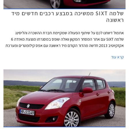
שלמה SIXT ממשיכה במבצע רכבים חדשים מיד
ראשונה
אתמול דיווחנו לכם על שיתוף הפעולה שמקיימת חברת ההשכרה והליסינג
שלמה SIXT עם אתר המסחר המקוון וואלה שופס במסגרתו מוצעת מאזדה 6
אקזקיוטיב 2013 חדשה מהדור הקודם מיד ראשונה עם אפס קילומטרים ומערכת
מולטימדיה במחיר של 132,900 ₪ כולל אגרת רישוי. כעת אנו יכולים לדווח לכם
קרא עוד
כי מעבר למאזדה 6 מציעה חברת שלמה SIXT בשיתוף וואלה שופס מספר
דגמים חדשים נוספים עם אפס קילומטר מודל 2013 בהנחות משמעותיות ממחיר
המחירון הרשמי. להלן רשימת הדגמים המוצעים: