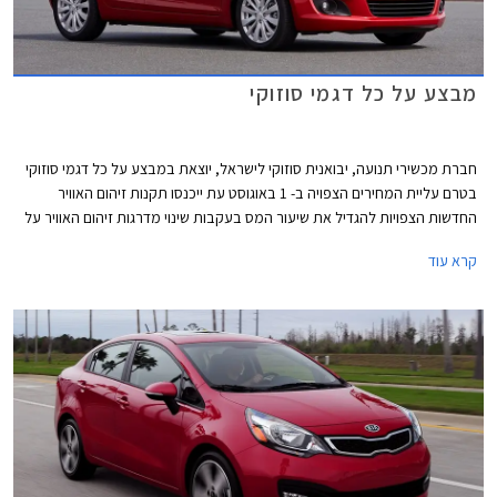
מבצע על כל דגמי סוזוקי
חברת מכשירי תנועה, יבואנית סוזוקי לישראל, יוצאת במבצע על כל דגמי סוזוקי
בטרם עליית המחירים הצפויה ב- 1 באוגוסט עת ייכנסו תקנות זיהום האוויר
החדשות הצפויות להגדיל את שיעור המס בעקבות שינוי מדרגות זיהום האוויר על
פיהם מקבלים הטבות מיסוי לרכבים. נציין, כי באופן מעט מעוות הרכבים שצפויים
קרא עוד
להיפגע ממהלך זה הם דווקא הרכבים הפחות מזהמים, שכן בעקבות שינוי נוסחת
זיהום האוויר הם צפויים לעלות לדרגת זיהום אוויר גבוהה יותר וליהנות מהטבה
נמוכה יותר וכפועל יוצא צפוי מחירם לעלות, בעוד רכבים מזהמים שגם כך
נמצאים בדרגות הזיהום הגבוהות ואינם נהנים מהטבת המיסוי מחירם אינו צפוי
להשתנות.