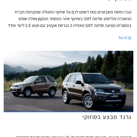
עברו פחות משבועיים מאז דיווחנו לכם על שיתוף הפעולה שמקיימת חברת
ההשכרה והליסינג שלמה SIXT בשיתוף אתר המסחר המקוון וואלה שופס
במסגרתו מציעה שלמה SIXT מאזדה 3 בגרסת אקטיב עם מנוע 2.0 ליטר מודל
2013 חדשה, אפס ק"מ מיד ראשונה, במחיר נמוך במיוחד העומד על 105,000
קרא עוד
₪ ואת המאזדה 6 בגרסת אקזקיוטיב מהדור הקודם מודל 2013 חדשה, אפס
ק"מ מיד ראשונה, במחיר של 133,500 במקום 165,000 ₪. כעת אנו מתבשרים
כי שיתוף הפעולה מתרחב ומציע מספר דגמים חדשים אפס ק"מ מודל 2013
בהנחות נאות ממחיר המחירון הרשמי. להלן רשימת הדגמים המוצעים (מעבר
למבצע מאזדה 3 ומאזדה 6):
גרנד מבצע בסוזוקי