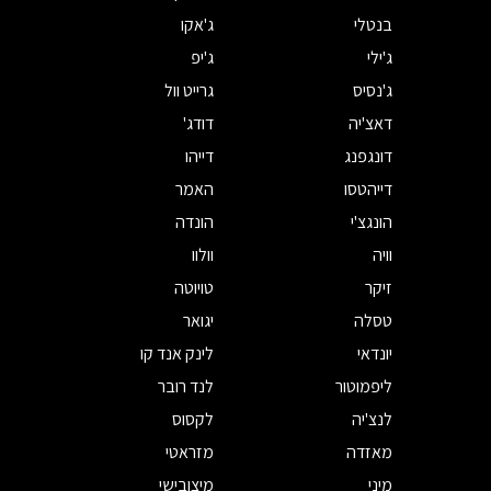
בנטלי
ג'אקו
ג'ילי
ג'יפ
ג'נסיס
גרייט וול
דאצ'יה
דודג'
דונגפנג
דייהו
דייהטסו
האמר
הונגצ'י
הונדה
וויה
וולוו
זיקר
טויוטה
טסלה
יגואר
יונדאי
לינק אנד קו
ליפמוטור
לנד רובר
לנצ'יה
לקסוס
מאזדה
מזראטי
מיני
מיצובישי