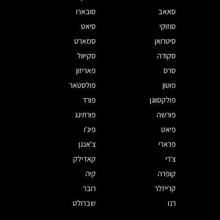
סאאב
סובארו
סוזוקי
סיאט
סיטרואן
סמארט
סקודה
סקייוול
סרס
פאריזון
פוטון
פולסטאר
פולקסווגן
פורד
פורשה
פורתינג
פיאט
פיג'ו
פרארי
צ'אנגן
צ'רי
קאדילק
קופרה
קיה
קרייזלר
רובר
רנו
שברולט