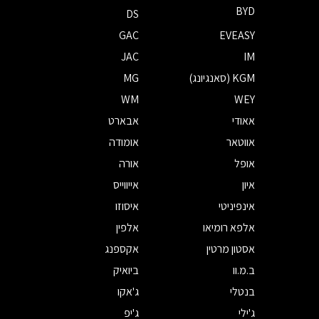
BYD
DS
GAC
EVEASY
JAC
IM
KGM (סאנגיונג)
MG
WM
WEY
אאודי
אבארט
אווטאר
אומודה
אופל
אורה
איון
אייווייס
אינפיניטי
איסוזו
אלפא רומיאו
אלפין
אסטון מרטין
אקספנג
ב.מ.וו
ביואיק
בנטלי
ג'אקו
ג'ילי
ג'יפ