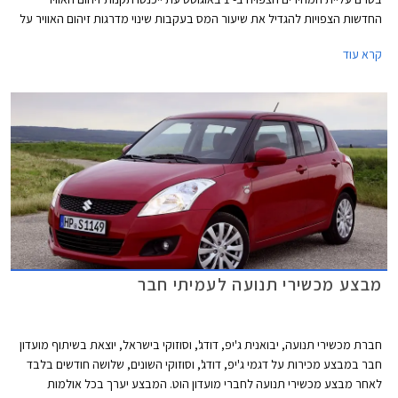
החדשות הצפויות להגדיל את שיעור המס בעקבות שינוי מדרגות זיהום האוויר על
פיהם מקבלים הטבות מיסוי לרכבים. נציין, כי באופן מעט מעוות הרכבים שצפויים
קרא עוד
להיפגע ממהלך זה הם דווקא הרכבים הפחות מזהמים, שכן בעקבות שינוי נוסחת
זיהום האוויר הם צפויים לעלות לדרגת זיהום אוויר גבוהה יותר וליהנות מהטבה
נמוכה יותר וכפועל יוצא צפוי מחירם לעלות, בעוד רכבים מזהמים שגם כך
נמצאים בדרגות הזיהום הגבוהות ואינם נהנים מהטבת המיסוי מחירם אינו צפוי
להשתנות.
מבצע מכשירי תנועה לעמיתי חבר
חברת מכשירי תנועה, יבואנית ג'יפ, דודג', וסוזוקי בישראל, יוצאת בשיתוף מועדון
חבר במבצע מכירות על דגמי ג'יפ, דודג', וסוזוקי השונים, שלושה חודשים בלבד
לאחר מבצע מכשירי תנועה לחברי מועדון הוט. המבצע יערך בכל אולמות