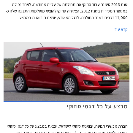
שנת 2013 סימנה עבור סוזוקי את תחילתה של עלייה מחודשת. לאחר נפילה
במספר המסירות בשנת 2012, הצליחה סוזוקי להוציא מאולמות התצוגה שלה כ-
11,000 רכבים בשנה החולפת. לרגל המאורע, יוצאת היבואנית במבצע
במסגרתו יינתנו הנחות של עד 11,000 ₪ על מגוון דגמים. המבצע בתוקף עד
קרא עוד
21.02.2014 או עד גמר המלאי.
מבצע על כל דגמי סוזוקי
חברת מכשירי תנועה, יבואנית סוזוקי לישראל, יוצאת במבצע על כל דגמי סוזוקי
בטרם עליית המחירים הצפויה ב- 1 באוגוסט עת ייכנסו תקנות זיהום האוויר