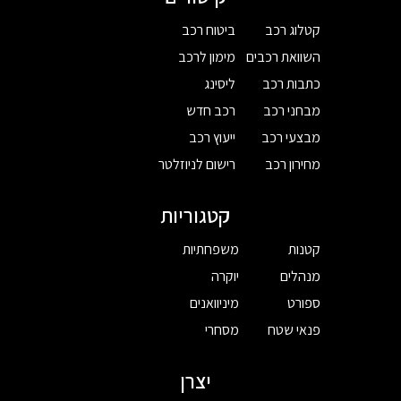
קטלוג רכב
ביטוח רכב
השוואת רכבים
מימון לרכב
כתבות רכב
ליסינג
מבחני רכב
רכב חדש
מבצעי רכב
ייעוץ רכב
מחירון רכב
רישום לניוזלטר
קטגוריות
קטנות
משפחתיות
מנהלים
יוקרה
ספורט
מיניוואנים
פנאי שטח
מסחרי
יצרן