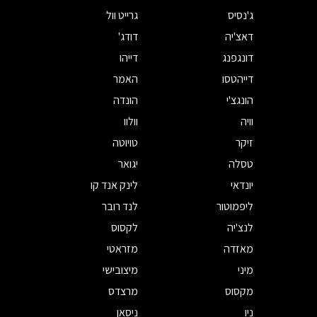
ג'נסיס
גרייט וול
דאצ'יה
דודג'
דונגפנג
דייהו
דייהטסו
האמר
הונגצ'י
הונדה
וויה
וולוו
זיקר
טויוטה
טסלה
יגואר
יונדאי
לינק אנד קו
ליפמוטור
לנד רובר
לנצ'יה
לקסוס
מאזדה
מזראטי
מיני
מיצובישי
מקסוס
מרצדס
ניו
ניסאן