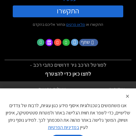
התקשרו
התקשרו או
מלאו פרטים
ונחזור אליכם בהקדם
שתף
לפורטל הרכב גיר דרושים כתבי רכב -
לחצו כאן כדי להצטרף
אודותינו
שאלות נפוצות
×
לתנאי השימוש
מדיניות פרטיות
אנו משתמשים בטכנולוגיות איסוף מידע כגון עוגיות, לרבות של צדדים
הצהרת נגישות
צור קשר
שלישיים, כדי לשפר את חווית הגלישה באתר ולמטרות סטטיסטיקה, איפיון
ושיווק. המשך גלישה באתר מהווה את הסכמתך לכך. למידע נוסף ניתן
עוגיות
לעיין
במדיניות הפרטיות