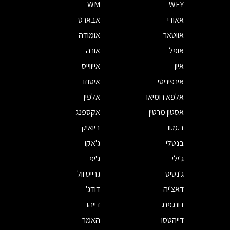
WM
WEY
אאודי
אבארט
אווטאר
אומודה
אופל
אורה
איון
אייווייס
אינפיניטי
איסוזו
אלפא רומיאו
אלפין
אסטון מרטין
אקספנג
ב.מ.וו
ביואיק
בנטלי
ג'אקו
ג'ילי
ג'יפ
ג'נסיס
גרייט וול
דאצ'יה
דודג'
דונגפנג
דייהו
דייהטסו
האמר