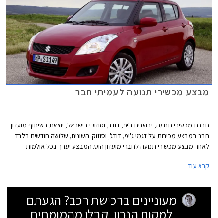
נמצאים בדרגות הזיהום הגבוהות ואינם נהנים מהטבת המיסוי מחירם אינו צפוי
להשתנות.
מבצע מכשירי תנועה לעמיתי חבר
חברת מכשירי תנועה, יבואנית ג'יפ, דודג', וסוזוקי בישראל, יוצאת בשיתוף מועדון
חבר במבצע מכירות על דגמי ג'יפ, דודג', וסוזוקי השונים, שלושה חודשים בלבד
לאחר מבצע מכשירי תנועה לחברי מועדון הוט. המבצע יערך בכל אולמות
התצוגה של מכשירי תנועה בין התאריכים 24.05.2013 - 19.04.2013 ובמסגרתו
קרא עוד
ייהנו עמיתי חבר מהטבות שונות: הנחות על רכישת רכב חדש, הנחות אבזור
ברכישת רכב חדש, הטבות מימון, ושי יקר ערך מתנת חבר. הרוכשים במסגרת
המבצע ייהנו גם מאפשרות לתשלום של עד 30,000 ₪ בכרטיס אשראי חבר
מעוניינים ברכישת רכב? הגעתם
צרכנות. להלן דוגמאות להנחות והטבות במסגרת המבצע:
למקום הנכון. קבלו מהמומחים