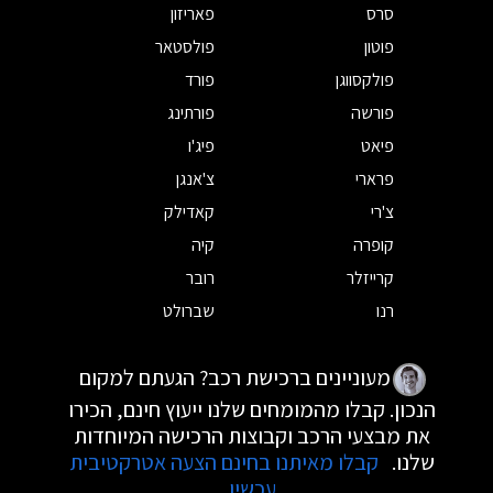
סרס
פאריזון
פוטון
פולסטאר
פולקסווגן
פורד
פורשה
פורתינג
פיאט
פיג'ו
פרארי
צ'אנגן
צ'רי
קאדילק
קופרה
קיה
קרייזלר
רובר
רנו
שברולט
מעוניינים ברכישת רכב? הגעתם למקום
הנכון. קבלו מהמומחים שלנו ייעוץ חינם, הכירו
את מבצעי הרכב וקבוצות הרכישה המיוחדות
שלנו.
קבלו מאיתנו בחינם הצעה אטרקטיבית
עכשיו