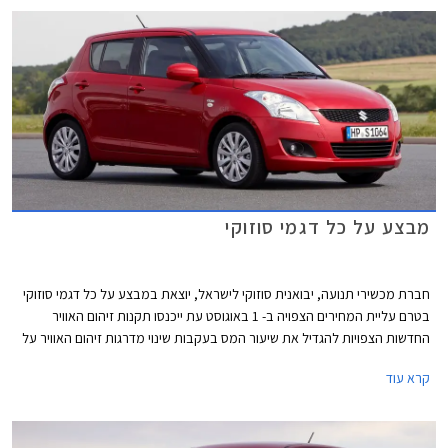
מבצע על כל דגמי סוזוקי
חברת מכשירי תנועה, יבואנית סוזוקי לישראל, יוצאת במבצע על כל דגמי סוזוקי
בטרם עליית המחירים הצפויה ב- 1 באוגוסט עת ייכנסו תקנות זיהום האוויר
החדשות הצפויות להגדיל את שיעור המס בעקבות שינוי מדרגות זיהום האוויר על
פיהם מקבלים הטבות מיסוי לרכבים. נציין, כי באופן מעט מעוות הרכבים שצפויים
קרא עוד
להיפגע ממהלך זה הם דווקא הרכבים הפחות מזהמים, שכן בעקבות שינוי נוסחת
זיהום האוויר הם צפויים לעלות לדרגת זיהום אוויר גבוהה יותר וליהנות מהטבה
נמוכה יותר וכפועל יוצא צפוי מחירם לעלות, בעוד רכבים מזהמים שגם כך