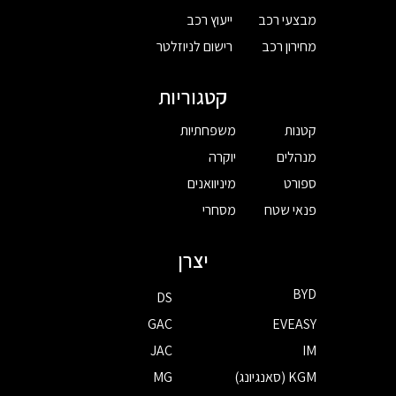
מבצעי רכב
ייעוץ רכב
מחירון רכב
רישום לניוזלטר
קטגוריות
קטנות
משפחתיות
מנהלים
יוקרה
ספורט
מיניוואנים
פנאי שטח
מסחרי
יצרן
BYD
DS
GAC
EVEASY
JAC
IM
KGM (סאנגיונג)
MG