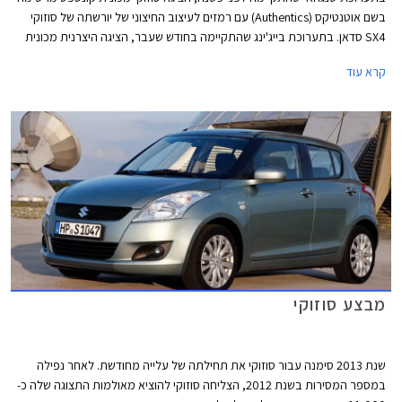
בשם אוטנטיקס (Authentics) עם רמזים לעיצוב החיצוני של יורשתה של סוזוקי
SX4 סדאן. בתערוכת בייג'ינג שהתקיימה בחודש שעבר, הציגה היצרנית מכונית
קונספט נוספת העונה לשם אליביו (Alivio) שככל הנראה תהיה דומה הרבה יותר
קרא עוד
לגרסת הייצור הסופית. כעת, מספר חודשים לפני החשיפה הרשמית, צולמה
לטענת רבים גרסת הייצור של המשפחתית מבית סוזוקי כשהיא ללא הסוואה.
מבצע סוזוקי
שנת 2013 סימנה עבור סוזוקי את תחילתה של עלייה מחודשת. לאחר נפילה
במספר המסירות בשנת 2012, הצליחה סוזוקי להוציא מאולמות התצוגה שלה כ-