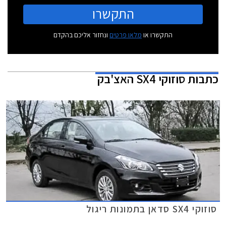
התקשרו
התקשרו או
מלאו פרטים
ונחזור אליכם בהקדם
כתבות
סוזוקי SX4 האצ'בק
סוזוקי SX4 סדאן בתמונות ריגול