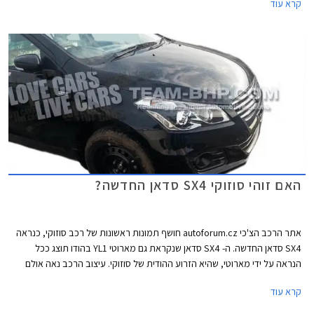
קרא עוד
ותשווק אותו תחת השם קרוסאובר (Crossover) על מנת ליצור בידול בינו לבין
הדור הנוכחי. בהשקה יקח חלק מר טקנורי סוזוקי (Takanori Suzuki), נשיא
סוזוקי אירופה.
האם זוהי סוזוקי SX4 סדאן החדשה?
אתר הרכב הצ'כי autoforum.cz חושף תמונות ראשונות של רכב סוזוקי, כנראה
SX4 סדאן החדשה. ה- SX4 סדאן שנקראת גם מארוטי YL1 בהודו תוצג ככל
הנראה על ידי מארוטי, שהיא הזרוע ההודית של סוזוקי. עיצוב הרכב נאה אולם
איכות התמונות מקשה על קבלת רושם מלא.
קרא עוד