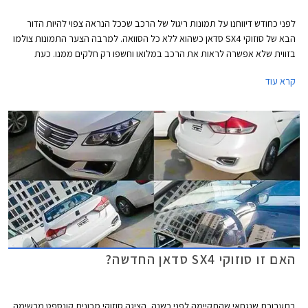
לפני כחודש דיווחנו על תמונות ריגול של הרכב שככל הנראה צפוי להיות הדור
הבא של סוזוקי SX4 סדאן כשהוא ללא כל הסוואה. למרבה הצער התמונות צולמו
בזווית שלא אפשרה לראות את הרכב במלואו וחשפו רק חלקים ממנו. כעת
נחשפות תמונות נוספות של הרכב במלואו.
קרא עוד
האם זו סוזוקי SX4 סדאן החדשה?
בתערוכת שנגחאי שהתקיימה לפני כשנה, הציגה סוזוקי מכונית קונספט מרשימה