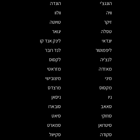
הונגצ'י
הונדה
וויה
וולוו
זיקר
טויוטה
טסלה
יגואר
יונדאי
לינק אנד קו
ליפמוטור
לנד רובר
לנצ'יה
לקסוס
מאזדה
מזראטי
מיני
מיצובישי
מקסוס
מרצדס
ניו
ניסאן
סאאב
סובארו
סוזוקי
סיאט
סיטרואן
סמארט
סקודה
סקייוול