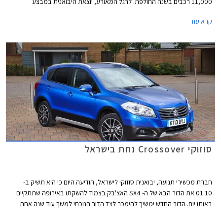
11,000 רכבים בשנה החולפת. לרגל המאורע, יוצאת היבואנית במבצע
במסגרתו יינתנו הנחות של עד 11,000 ₪ על מגוון דגמים. המבצע בתוקף עד
קרא עוד
21.02.2014 או עד גמר המלאי.
סוזוקי Crossover נחת בישראל
חברת מכשירי תנועה, יבואנית סוזוקי לישראל, הודיעה היום כי היא תשיק ב-
01.10 את הדור הבא של ה- SX4 האצ'בק בצמוד להשקתו באירופה שתתקיים
באותו יום. הדור החדש ימשיך להימכר לצד הדור הנוכחי למשך עוד שנה אחת
לפחות. מכשירי תנועה החליטה להשיל את הכינוי SX4 לחלוטין משמו של הרכב