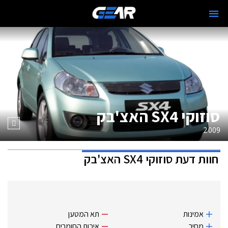
סוזוקי SX4 האצ'בק
2009
חוות דעת
סוזוקי SX4 האצ'בק
אמינות
תא המטען
מחיר
איכות החומרים