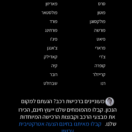
סרס
פאריזון
פוטון
פולסטאר
פולקסווגן
פורד
פורשה
פורתינג
פיאט
פיג'ו
פרארי
צ'אנגן
צ'רי
קאדילק
קופרה
קיה
קרייזלר
רובר
רנו
שברולט
מעוניינים ברכישת רכב? הגעתם למקום
הנכון. קבלו מהמומחים שלנו ייעוץ חינם, הכירו
את מבצעי הרכב וקבוצות הרכישה המיוחדות
שלנו.
קבלו מאיתנו בחינם הצעה אטרקטיבית
עכשיו