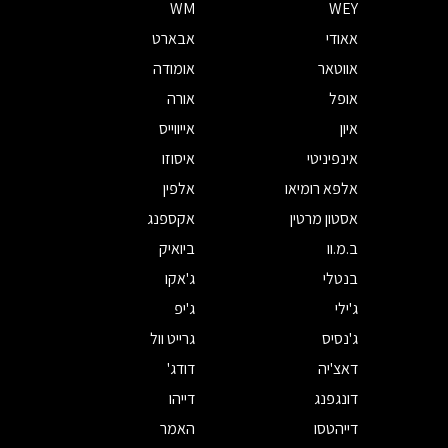
WM
WEY
אאודי
אבארט
אווטאר
אומודה
אופל
אורה
איון
אייווייס
אינפיניטי
איסוזו
אלפא רומיאו
אלפין
אסטון מרטין
אקספנג
ב.מ.וו
ביואיק
בנטלי
ג'אקו
ג'ילי
ג'יפ
ג'נסיס
גרייט וול
דאצ'יה
דודג'
דונגפנג
דייהו
דייהטסו
האמר