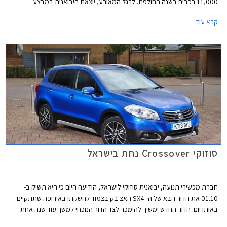
11,000 רכבים בשנה החולפת. לרגל המאורע, יוצאת היבואנית במבצע
במסגרתו יינתנו הנחות של עד 11,000 ₪ על מגוון דגמים. המבצע בתוקף עד
קרא עוד
21.02.2014 או עד גמר המלאי.
סוזוקי Crossover נחת בישראל
חברת מכשירי תנועה, יבואנית סוזוקי לישראל, הודיעה היום כי היא תשיק ב-
01.10 את הדור הבא של ה- SX4 האצ'בק בצמוד להשקתו באירופה שתתקיים
באותו יום. הדור החדש ימשיך להימכר לצד הדור הנוכחי למשך עוד שנה אחת
לפחות. מכשירי תנועה החליטה להשיל את הכינוי SX4 לחלוטין משמו של הרכב