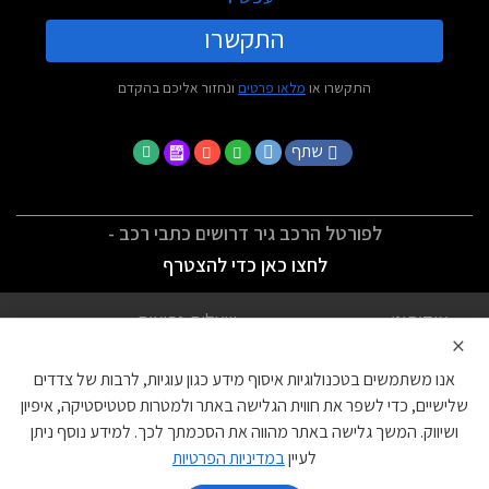
התקשרו
התקשרו או
מלאו פרטים
ונחזור אליכם בהקדם
שתף
לפורטל הרכב גיר דרושים כתבי רכב -
לחצו כאן כדי להצטרף
אודותינו
שאלות נפוצות
×
לתנאי השימוש
מדיניות פרטיות
אנו משתמשים בטכנולוגיות איסוף מידע כגון עוגיות, לרבות של צדדים
הצהרת נגישות
צור קשר
שלישיים, כדי לשפר את חווית הגלישה באתר ולמטרות סטטיסטיקה, איפיון
ושיווק. המשך גלישה באתר מהווה את הסכמתך לכך. למידע נוסף ניתן
עוגיות
לעיין
במדיניות הפרטיות