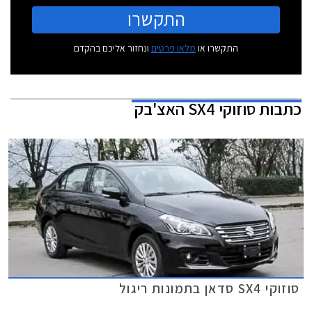
התקשרו
התקשרו או
מלאו פרטים
ונחזור אליכם בהקדם
כתבות
סוזוקי SX4 האצ'בק
סוזוקי SX4 סדאן בתמונות ריגול