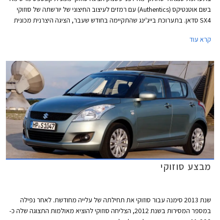
בשם אוטנטיקס (Authentics) עם רמזים לעיצוב החיצוני של יורשתה של סוזוקי
SX4 סדאן. בתערוכת בייג'ינג שהתקיימה בחודש שעבר, הציגה היצרנית מכונית
קונספט נוספת העונה לשם אליביו (Alivio) שככל הנראה תהיה דומה הרבה יותר
קרא עוד
לגרסת הייצור הסופית. כעת, מספר חודשים לפני החשיפה הרשמית, צולמה
לטענת רבים גרסת הייצור של המשפחתית מבית סוזוקי כשהיא ללא הסוואה.
מבצע סוזוקי
שנת 2013 סימנה עבור סוזוקי את תחילתה של עלייה מחודשת. לאחר נפילה
במספר המסירות בשנת 2012, הצליחה סוזוקי להוציא מאולמות התצוגה שלה כ-