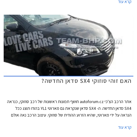
קרא עוד
ותשווק אותו תחת השם קרוסאובר (Crossover) על מנת ליצור בידול בינו לבין
הדור הנוכחי. בהשקה יקח חלק מר טקנורי סוזוקי (Takanori Suzuki), נשיא
סוזוקי אירופה.
האם זוהי סוזוקי SX4 סדאן החדשה?
אתר הרכב הצ'כי autoforum.cz חושף תמונות ראשונות של רכב סוזוקי, כנראה
SX4 סדאן החדשה. ה- SX4 סדאן שנקראת גם מארוטי YL1 בהודו תוצג ככל
הנראה על ידי מארוטי, שהיא הזרוע ההודית של סוזוקי. עיצוב הרכב נאה אולם
איכות התמונות מקשה על קבלת רושם מלא.
קרא עוד