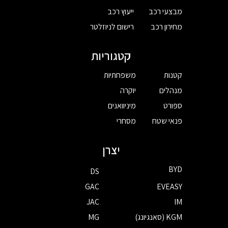
מבצעי רכב
ייעוץ רכב
מחירון רכב
רישום לניוזלטר
קטגוריות
קטנות
משפחתיות
מנהלים
יוקרה
ספורט
מיניוואנים
פנאי שטח
מסחרי
יצרן
BYD
DS
GAC
EVEASY
JAC
IM
KGM (סאנגיונג)
MG