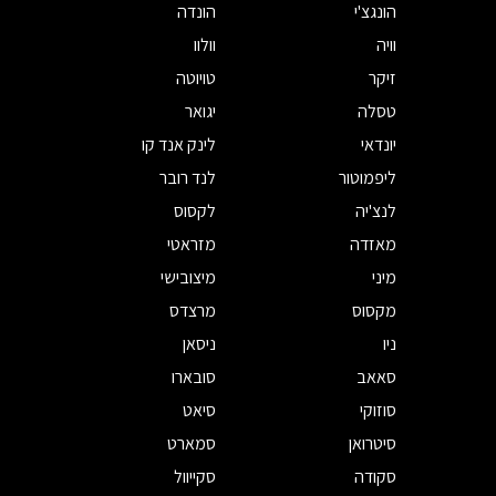
הונגצ'י
הונדה
וויה
וולוו
זיקר
טויוטה
טסלה
יגואר
יונדאי
לינק אנד קו
ליפמוטור
לנד רובר
לנצ'יה
לקסוס
מאזדה
מזראטי
מיני
מיצובישי
מקסוס
מרצדס
ניו
ניסאן
סאאב
סובארו
סוזוקי
סיאט
סיטרואן
סמארט
סקודה
סקייוול