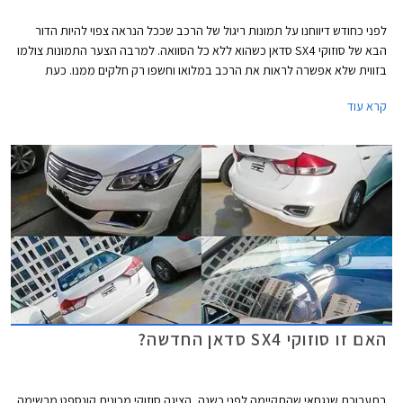
לפני כחודש דיווחנו על תמונות ריגול של הרכב שככל הנראה צפוי להיות הדור
הבא של סוזוקי SX4 סדאן כשהוא ללא כל הסוואה. למרבה הצער התמונות צולמו
בזווית שלא אפשרה לראות את הרכב במלואו וחשפו רק חלקים ממנו. כעת
נחשפות תמונות נוספות של הרכב במלואו.
קרא עוד
האם זו סוזוקי SX4 סדאן החדשה?
בתערוכת שנגחאי שהתקיימה לפני כשנה, הציגה סוזוקי מכונית קונספט מרשימה