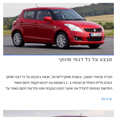
מבצע על כל דגמי סוזוקי
חברת מכשירי תנועה, יבואנית סוזוקי לישראל, יוצאת במבצע על כל דגמי סוזוקי
בטרם עליית המחירים הצפויה ב- 1 באוגוסט עת ייכנסו תקנות זיהום האוויר
החדשות הצפויות להגדיל את שיעור המס בעקבות שינוי מדרגות זיהום האוויר על
פיהם מקבלים הטבות מיסוי לרכבים. נציין, כי באופן מעט מעוות הרכבים שצפויים
קרא עוד
להיפגע ממהלך זה הם דווקא הרכבים הפחות מזהמים, שכן בעקבות שינוי נוסחת
זיהום האוויר הם צפויים לעלות לדרגת זיהום אוויר גבוהה יותר וליהנות מהטבה
נמוכה יותר וכפועל יוצא צפוי מחירם לעלות, בעוד רכבים מזהמים שגם כך