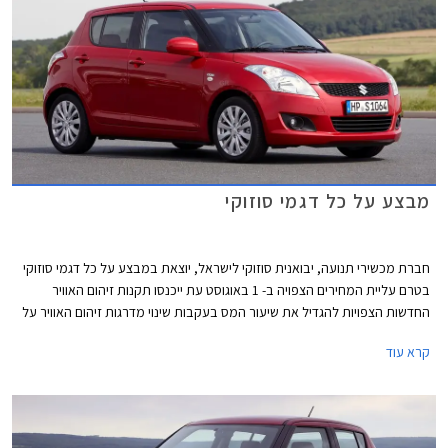
מבצע על כל דגמי סוזוקי
חברת מכשירי תנועה, יבואנית סוזוקי לישראל, יוצאת במבצע על כל דגמי סוזוקי
בטרם עליית המחירים הצפויה ב- 1 באוגוסט עת ייכנסו תקנות זיהום האוויר
החדשות הצפויות להגדיל את שיעור המס בעקבות שינוי מדרגות זיהום האוויר על
פיהם מקבלים הטבות מיסוי לרכבים. נציין, כי באופן מעט מעוות הרכבים שצפויים
קרא עוד
להיפגע ממהלך זה הם דווקא הרכבים הפחות מזהמים, שכן בעקבות שינוי נוסחת
זיהום האוויר הם צפויים לעלות לדרגת זיהום אוויר גבוהה יותר וליהנות מהטבה
נמוכה יותר וכפועל יוצא צפוי מחירם לעלות, בעוד רכבים מזהמים שגם כך
נמצאים בדרגות הזיהום הגבוהות ואינם נהנים מהטבת המיסוי מחירם אינו צפוי
להשתנות.