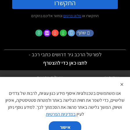
התקשרו
התקשרו או
מלאו פרטים
ונחזור אליכם בהקדם
שתף
לפורטל הרכב גיר דרושים כתבי רכב -
לחצו כאן כדי להצטרף
אודותינו
שאלות נפוצות
×
לתנאי השימוש
מדיניות פרטיות
אנו משתמשים בטכנולוגיות איסוף מידע כגון עוגיות, לרבות של צדדים
הצהרת נגישות
צור קשר
שלישיים, כדי לשפר את חווית הגלישה באתר ולמטרות סטטיסטיקה, איפיון
ושיווק. המשך גלישה באתר מהווה את הסכמתך לכך. למידע נוסף ניתן
עוגיות
לעיין
במדיניות הפרטיות
אישור