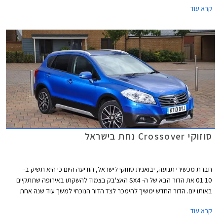
קרא עוד
21.02.2014 או עד גמר המלאי.
סוזוקי Crossover נחת בישראל
חברת מכשירי תנועה, יבואנית סוזוקי לישראל, הודיעה היום כי היא תשיק ב-
01.10 את הדור הבא של ה- SX4 האצ'בק בצמוד להשקתו באירופה שתתקיים
באותו יום. הדור החדש ימשיך להימכר לצד הדור הנוכחי למשך עוד שנה אחת
לפחות. מכשירי תנועה החליטה להשיל את הכינוי SX4 לחלוטין משמו של הרכב
קרא עוד
ותשווק אותו תחת השם קרוסאובר (Crossover) על מנת ליצור בידול בינו לבין