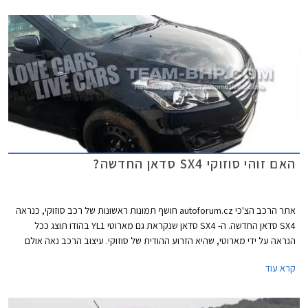
הדור הנוכחי. בהשקה יקח חלק מר טקנורי סוזוקי (Takanori Suzuki), נשיא
סוזוקי אירופה.
האם זוהי סוזוקי SX4 סדאן החדשה?
אתר הרכב הצ'כי autoforum.cz חושף תמונות ראשונות של רכב סוזוקי, כנראה
SX4 סדאן החדשה. ה- SX4 סדאן שנקראת גם מארוטי YL1 בהודו תוצג ככל
הנראה על ידי מארוטי, שהיא הזרוע ההודית של סוזוקי. עיצוב הרכב נאה אולם
איכות התמונות מקשה על קבלת רושם מלא.
קרא עוד