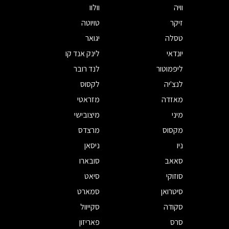
וויה
וולוו
זיקר
טויוטה
טסלה
יגואר
יונדאי
לינק אנד קו
ליפמוטור
לנד רובר
לנצ'יה
לקסוס
מאזדה
מזראטי
מיני
מיצובישי
מקסוס
מרצדס
ניו
ניסאן
סאאב
סובארו
סוזוקי
סיאט
סיטרואן
סמארט
סקודה
סקייוול
סרס
פאריזון