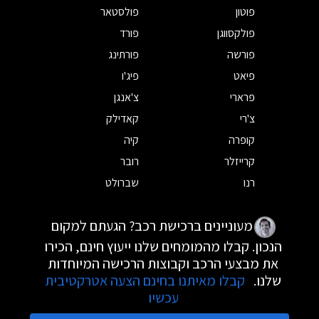
פוטון
פולסטאר
פולקסווגן
פורד
פורשה
פורתינג
פיאט
פיג'ו
פרארי
צ'אנגן
צ'רי
קאדילק
קופרה
קיה
קרייזלר
רובר
רנו
שברולט
מעוניינים ברכישת רכב? הגעתם למקום
הנכון. קבלו מהמומחים שלנו ייעוץ חינם, הכירו
את מבצעי הרכב וקבוצות הרכישה המיוחדות
שלנו.
קבלו מאיתנו בחינם הצעה אטרקטיבית
עכשיו