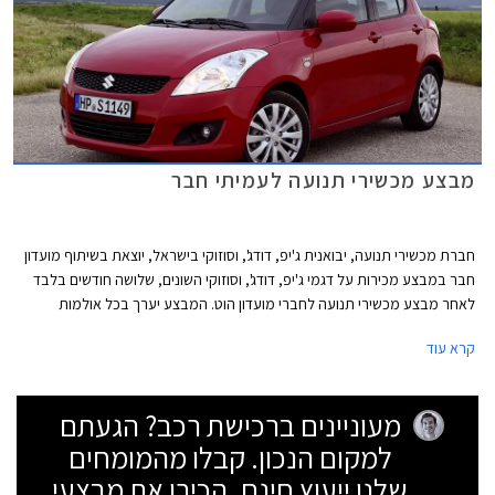
מבצע מכשירי תנועה לעמיתי חבר
חברת מכשירי תנועה, יבואנית ג'יפ, דודג', וסוזוקי בישראל, יוצאת בשיתוף מועדון
חבר במבצע מכירות על דגמי ג'יפ, דודג', וסוזוקי השונים, שלושה חודשים בלבד
לאחר מבצע מכשירי תנועה לחברי מועדון הוט. המבצע יערך בכל אולמות
התצוגה של מכשירי תנועה בין התאריכים 24.05.2013 - 19.04.2013 ובמסגרתו
קרא עוד
ייהנו עמיתי חבר מהטבות שונות: הנחות על רכישת רכב חדש, הנחות אבזור
ברכישת רכב חדש, הטבות מימון, ושי יקר ערך מתנת חבר. הרוכשים במסגרת
המבצע ייהנו גם מאפשרות לתשלום של עד 30,000 ₪ בכרטיס אשראי חבר
מעוניינים ברכישת רכב? הגעתם
צרכנות. להלן דוגמאות להנחות והטבות במסגרת המבצע:
למקום הנכון. קבלו מהמומחים
שלנו ייעוץ חינם, הכירו את מבצעי