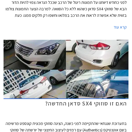
לפני כחודש דיווחנו על תמונות ריגול של הרכב שככל הנראה צפוי להיות הדור
הבא של סוזוקי SX4 סדאן כשהוא ללא כל הסוואה. למרבה הצער התמונות צולמו
בזווית שלא אפשרה לראות את הרכב במלואו וחשפו רק חלקים ממנו. כעת
נחשפות תמונות נוספות של הרכב במלואו.
קרא עוד
האם זו סוזוקי SX4 סדאן החדשה?
בתערוכת שנגחאי שהתקיימה לפני כשנה, הציגה סוזוקי מכונית קונספט מרשימה
בשם אוטנטיקס (Authentics) עם רמזים לעיצוב החיצוני של יורשתה של סוזוקי