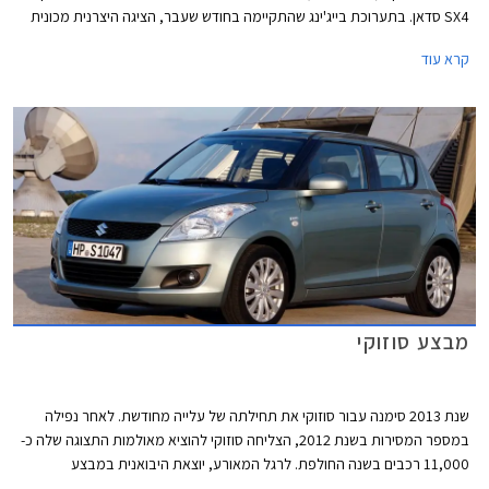
SX4 סדאן. בתערוכת בייג'ינג שהתקיימה בחודש שעבר, הציגה היצרנית מכונית
קונספט נוספת העונה לשם אליביו (Alivio) שככל הנראה תהיה דומה הרבה יותר
קרא עוד
לגרסת הייצור הסופית. כעת, מספר חודשים לפני החשיפה הרשמית, צולמה
לטענת רבים גרסת הייצור של המשפחתית מבית סוזוקי כשהיא ללא הסוואה.
מבצע סוזוקי
שנת 2013 סימנה עבור סוזוקי את תחילתה של עלייה מחודשת. לאחר נפילה
במספר המסירות בשנת 2012, הצליחה סוזוקי להוציא מאולמות התצוגה שלה כ-
11,000 רכבים בשנה החולפת. לרגל המאורע, יוצאת היבואנית במבצע
במסגרתו יינתנו הנחות של עד 11,000 ₪ על מגוון דגמים. המבצע בתוקף עד