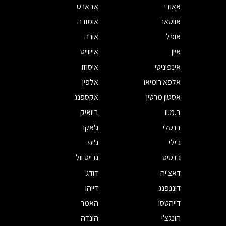
אאודי
אבארט
אווטאר
אומודה
אופל
אורה
איון
אייווייס
אינפיניטי
איסוזו
אלפא רומיאו
אלפין
אסטון מרטין
אקספנג
ב.מ.וו
ביואיק
בנטלי
ג'אקו
ג'ילי
ג'יפ
ג'נסיס
גרייט וול
דאצ'יה
דודג'
דונגפנג
דייהו
דייהטסו
האמר
הונגצ'י
הונדה