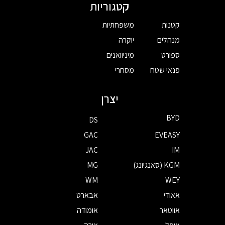
קטגוריות
קטנות
משפחתיות
מנהלים
יוקרה
ספורט
מיניוואנים
פנאי שטח
מסחרי
יצרן
BYD
DS
GAC
EVEASY
JAC
IM
KGM (סאנגיונג)
MG
WM
WEY
אאודי
אבארט
אווטאר
אומודה