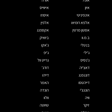
אופל
אורה
איון
אייווייס
אינפיניטי
איסוזו
אלפא רומיאו
אלפין
אסטון מרטין
אקספנג
ב.מ.וו
ביואיק
בנטלי
ג'אקו
ג'ילי
ג'יפ
ג'נסיס
גרייט וול
דאצ'יה
דודג'
דונגפנג
דייהו
דייהטסו
האמר
הונגצ'י
הונדה
וויה
וולוו
זיקר
טויוטה