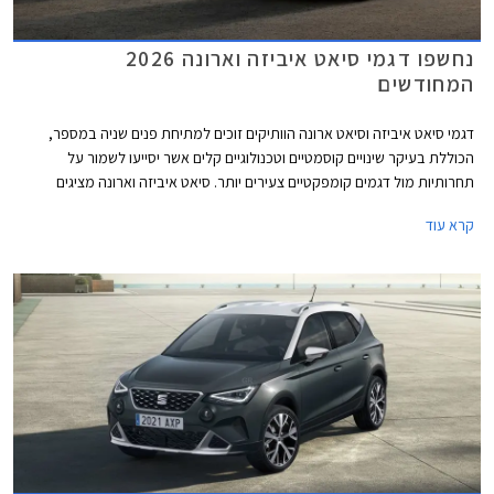
נחשפו דגמי סיאט איביזה וארונה 2026
המחודשים
דגמי סיאט איביזה וסיאט ארונה הוותיקים זוכים למתיחת פנים שניה במספר,
הכוללת בעיקר שינויים קוסמטיים וטכנולוגיים קלים אשר יסייעו לשמור על
תחרותיות מול דגמים קומפקטיים צעירים יותר. סיאט איביזה וארונה מציגים
מראה דינמי יותר עם גריל מודגש, פנסי LED מחודדים עם חותמת תאורה חדשה,
קרא עוד
ופגושים בעיצוב ספורטיבי. מהצד ניתן לזהות חישוקי גלגלים חדשים במידות 15
עד 18 אינץ' בהתאם לרמת האבזור. עוד נוספו צבעי מרכב חדשים למבחר.