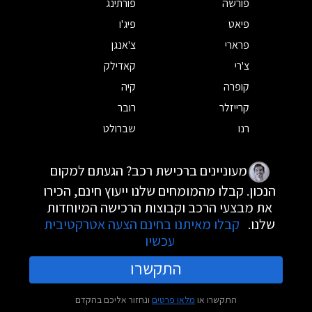
פורשה
פורתינג
פיאט
פיג'ו
פרארי
צ'אנגן
צ'רי
קאדילק
קופרה
קיה
קרייזלר
רובר
רנו
שברולט
מעוניינים ברכישת רכב? הגעתם למקום
הנכון. קבלו מהמומחים שלנו ייעוץ חינם, הכירו
את מבצעי הרכב וקבוצות הרכישה המיוחדות
שלנו.
קבלו מאיתנו בחינם הצעה אטרקטיבית
עכשיו
התקשרו
התקשרו או
מלאו פרטים
ונחזור אליכם בהקדם