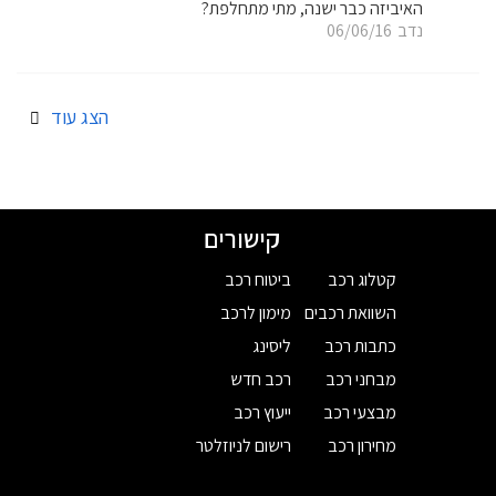
האיביזה כבר ישנה, מתי מתחלפת?
נדב
06/06/16
הצג עוד
קישורים
קטלוג רכב
ביטוח רכב
השוואת רכבים
מימון לרכב
כתבות רכב
ליסינג
מבחני רכב
רכב חדש
מבצעי רכב
ייעוץ רכב
מחירון רכב
רישום לניוזלטר