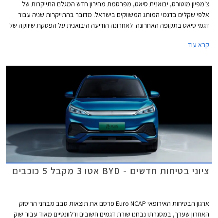
צ'מפיון מוטורס, יבואנית סיאט, מפרסמת מחירון חדש המגלם התייקרות של
אלפי שקלים בדגמי המותג המשווקים בישראל. מדובר בהתייקרות שניה עבור
דגמי סיאט בתקופה האחרונה. לאחרונה הודיעה היבואנית על הפסקת שיווקה של
סיאט לאון לאחר תקופה ארוכה של זמינות נמוכה, את מקומה תירש קופרה לאון
קרא עוד
המאובזרת והיקרה יותר. דגמי סיאט עדיין סובלים ממחסור בשבבים ועל כן
מוצעים לעיתים במפרט שונה עם השפעה קלה על המחיר.
ציוני בטיחות חדשים - BYD אטו 3 מקבל 5 כוכבים
ארגון הבטיחות האירופאי Euro NCAP פרסם את תוצאות סבב מבחני הריסוק
האחרון שערך, במסגרתו נבחנו שורת דגמים חשובים ורלוונטיים מאוד עבור שוק