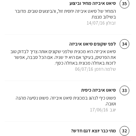
סיאט איביזה מחיר וביצוע
35
המחיר של סיאט איביזה יחסית זול, והביצועים טובים. מדובר
בשילוב מנצח.
זבולון
14/07/16
לפני שקונים סיאט איביזה
34
סיאט איביזה היא מכונית שלפני שקונים אותה צריך לבדוק טוב
את הפרטים, בעיקר אם היא יד שניה. אם הכל סבבה, אפשר
לזכות באחלה מכונית באחלה כסף.
שלמה רוזמן
06/07/16
סיאט איביזה כיפית
33
פשוט כיף לנהוג במכונית סיאט איביזה. פשוט נסיעה מהנה
וטובה.
יוגב
17/06/16
מתי כבר יוצא דגם חדש?
32