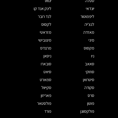
טסלה
יגואר
יונדאי
לינק אנד קו
ליפמוטור
לנד רובר
לנצ'יה
לקסוס
מאזדה
מזראטי
מיני
מיצובישי
מקסוס
מרצדס
ניו
ניסאן
סאאב
סובארו
סוזוקי
סיאט
סיטרואן
סמארט
סקודה
סקייוול
סרס
פאריזון
פוטון
פולסטאר
פולקסווגן
פורד