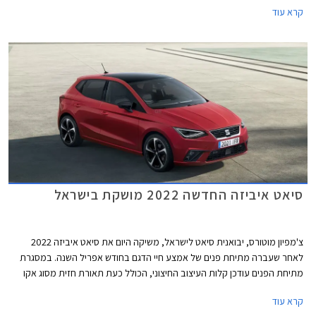
קרא עוד
במבצע מאחר והרכב לא זמין במלאי. המבצע יתקיים בכל סוכנויות סיאט ברחבי
הארץ.
סיאט איביזה החדשה 2022 מושקת בישראל
צ'מפיון מוטורס, יבואנית סיאט לישראל, משיקה היום את סיאט איביזה 2022
לאחר שעברה מתיחת פנים של אמצע חיי הדגם בחודש אפריל השנה. במסגרת
מתיחת הפנים עודכן קלות העיצוב החיצוני, הכולל כעת תאורת חזית מסוג אקו
לד, חישוקים במגוון עיצובים חדשים, וכיתוב שם הדגם על תא המטען בפונט
קרא עוד
בסגנון כתב יד.