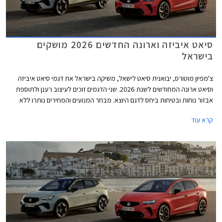
סיאט איביזה וארונה החדשים 2026 מושקים
בישראל
צ'מפיון מוטורס, יבואנית סיאט לישאל, משיקה בישראל את דגמי סיאט איביזה
וסיאט ארונה המחודשים לשנת 2026. שני הדגמים זוכים לעיצוב רענן ולתוספת
אבזור נוחות ובטיחות ביחס לדגם היוצא. מבחר המנועים והמחירים נותרו ללא
שינוי כך שמכונית הסופר מיני סיאט איביזה מוצעת במחיר התחלתי של 122,390
קרא עוד
₪, ורכב הפנאי העירוני סיאט ארונה מוצע במחיר התחלתי של 132,900 ₪.