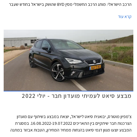
הרכב הישראלי. מותג הרכב החשמלי מסין BYD שהושק בישראל בחודש שעבר
שלח את BYD אטו 3 כנציג ראשון למותג במבחני הריסוק האירופאיים וזה הצליח
קרא עוד
לגרוף ציון מרבי של 5 כוכבים יחד עם ב.מ.וו X1, מאזדה CX-60, מרצדס EQE,
סיאט איביזה וסיאט ארונה הוותיקות, ופולקסווגן גולף שעברה מקצה שיפורים קל.
מבצע סיאט לעמיתי מועדון חבר - יולי 2022
צ'מפיון מוטורס, יבואנית סיאט לישראל, יוצאת במבצע בשיתוף עם מועדון
הצרכנות חבר שיתקיים בין התאריכים 16.08.2022-19.07.2022. במסגרת
המבצע יוצעו מגוון דגמי סיאט בהנחות ממחיר המחירון, הטבות אבזור במתנה
והנחה נוספת על אבזור בהתקנה מקומית. סיאט לאון המשפחתית לא משתתפת