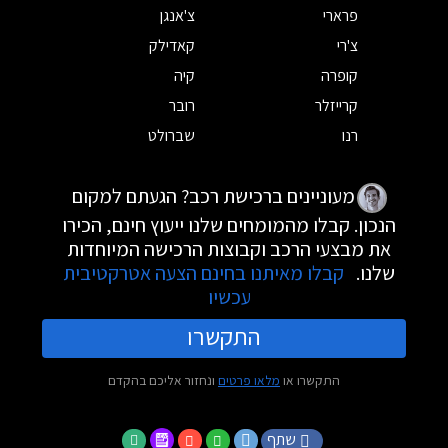
פרארי
צ'אנגן
צ'רי
קאדילק
קופרה
קיה
קרייזלר
רובר
רנו
שברולט
מעוניינים ברכישת רכב? הגעתם למקום
הנכון. קבלו מהמומחים שלנו ייעוץ חינם, הכירו
את מבצעי הרכב וקבוצות הרכישה המיוחדות
שלנו.
קבלו מאיתנו בחינם הצעה אטרקטיבית
עכשיו
התקשרו
התקשרו או
מלאו פרטים
ונחזור אליכם בהקדם
שתף