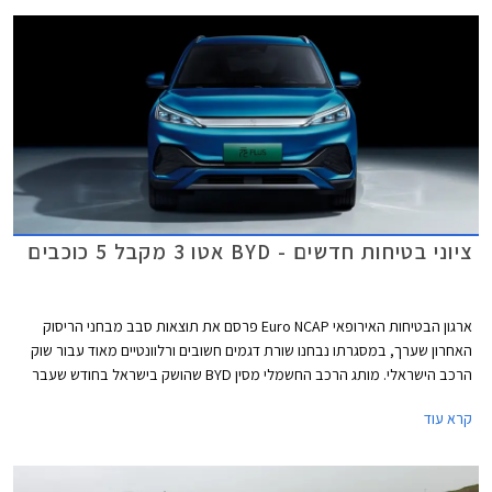
ציוני בטיחות חדשים - BYD אטו 3 מקבל 5 כוכבים
ארגון הבטיחות האירופאי Euro NCAP פרסם את תוצאות סבב מבחני הריסוק
האחרון שערך, במסגרתו נבחנו שורת דגמים חשובים ורלוונטיים מאוד עבור שוק
הרכב הישראלי. מותג הרכב החשמלי מסין BYD שהושק בישראל בחודש שעבר
שלח את BYD אטו 3 כנציג ראשון למותג במבחני הריסוק האירופאיים וזה הצליח
קרא עוד
לגרוף ציון מרבי של 5 כוכבים יחד עם ב.מ.וו X1, מאזדה CX-60, מרצדס EQE,
סיאט איביזה וסיאט ארונה הוותיקות, ופולקסווגן גולף שעברה מקצה שיפורים קל.