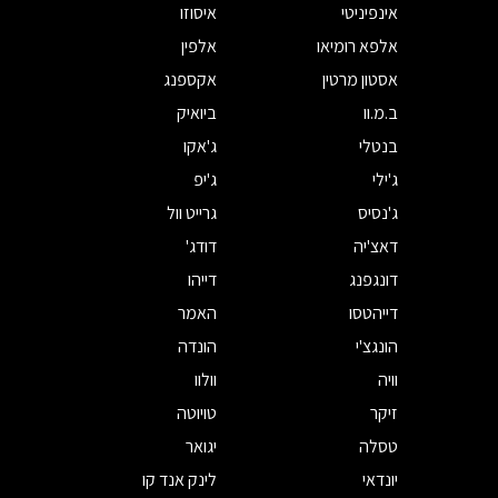
אינפיניטי
איסוזו
אלפא רומיאו
אלפין
אסטון מרטין
אקספנג
ב.מ.וו
ביואיק
בנטלי
ג'אקו
ג'ילי
ג'יפ
ג'נסיס
גרייט וול
דאצ'יה
דודג'
דונגפנג
דייהו
דייהטסו
האמר
הונגצ'י
הונדה
וויה
וולוו
זיקר
טויוטה
טסלה
יגואר
יונדאי
לינק אנד קו