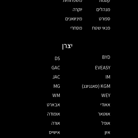
קטנות
משפחתיות
מנהלים
יוקרה
ספורט
מיניוואנים
פנאי שטח
מסחרי
יצרן
BYD
DS
GAC
EVEASY
JAC
IM
KGM (סאנגיונג)
MG
WM
WEY
אאודי
אבארט
אווטאר
אומודה
אופל
אורה
איון
אייווייס