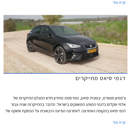
קרא עוד
ברחבי הארץ.
דגמי סיאט מתייקרים
צ'מפיון מוטורס, יבואנית סיאט, מפרסמת מחירון חדש המגלם התייקרות של
אלפי שקלים בדגמי המותג המשווקים בישראל. מדובר בהתייקרות שניה עבור
דגמי סיאט בתקופה האחרונה. לאחרונה הודיעה היבואנית על הפסקת שיווקה של
סיאט לאון לאחר תקופה ארוכה של זמינות נמוכה, את מקומה תירש קופרה לאון
קרא עוד
המאובזרת והיקרה יותר. דגמי סיאט עדיין סובלים ממחסור בשבבים ועל כן
מוצעים לעיתים במפרט שונה עם השפעה קלה על המחיר.