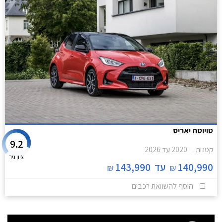
טויוטה יאריס
9.2
קטנות
2020
עד
2026
ציון גיר
140,990
עד
143,990
₪
₪
הוסף להשוואת רכבים