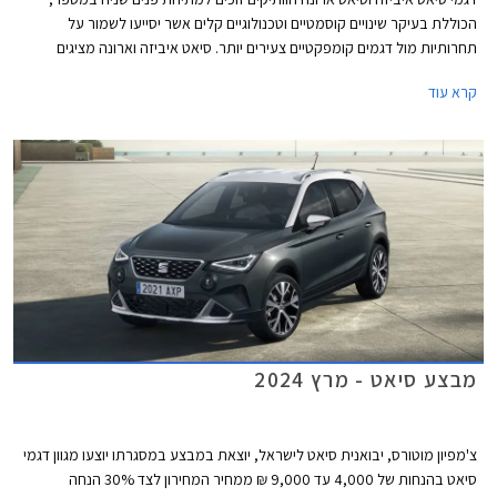
הכוללת בעיקר שינויים קוסמטיים וטכנולוגיים קלים אשר יסייעו לשמור על
תחרותיות מול דגמים קומפקטיים צעירים יותר. סיאט איביזה וארונה מציגים
מראה דינמי יותר עם גריל מודגש, פנסי LED מחודדים עם חותמת תאורה חדשה,
קרא עוד
ופגושים בעיצוב ספורטיבי. מהצד ניתן לזהות חישוקי גלגלים חדשים במידות 15
עד 18 אינץ' בהתאם לרמת האבזור. עוד נוספו צבעי מרכב חדשים למבחר.
מבצע סיאט - מרץ 2024
צ'מפיון מוטורס, יבואנית סיאט לישראל, יוצאת במבצע במסגרתו יוצעו מגוון דגמי
סיאט בהנחות של 4,000 עד 9,000 ₪ ממחיר המחירון לצד 30% הנחה