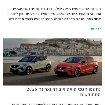
צ'מפיון מוטורס, יבואנית סיאט לישאל, משיקה בישראל את דגמי סיאט איביזה
וסיאט ארונה המחודשים לשנת 2026. שני הדגמים זוכים לעיצוב רענן ולתוספת
אבזור נוחות ובטיחות ביחס לדגם היוצא. מבחר המנועים והמחירים נותרו ללא
שינוי כך שמכונית הסופר מיני סיאט איביזה מוצעת במחיר התחלתי של 122,390
קרא עוד
₪, ורכב הפנאי העירוני סיאט ארונה מוצע במחיר התחלתי של 132,900 ₪.
נחשפו דגמי סיאט איביזה וארונה 2026
המחודשים
דגמי סיאט איביזה וסיאט ארונה הוותיקים זוכים למתיחת פנים שניה במספר,