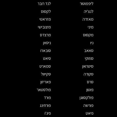
ליפמוטור
לנד רובר
לנצ'יה
לקסוס
מאזדה
מזראטי
מיני
מיצובישי
מקסוס
מרצדס
ניו
ניסאן
סאאב
סובארו
סוזוקי
סיאט
סיטרואן
סמארט
סקודה
סקייוול
סרס
פאריזון
פוטון
פולסטאר
פולקסווגן
פורד
פורשה
פורתינג
פיאט
פיג'ו