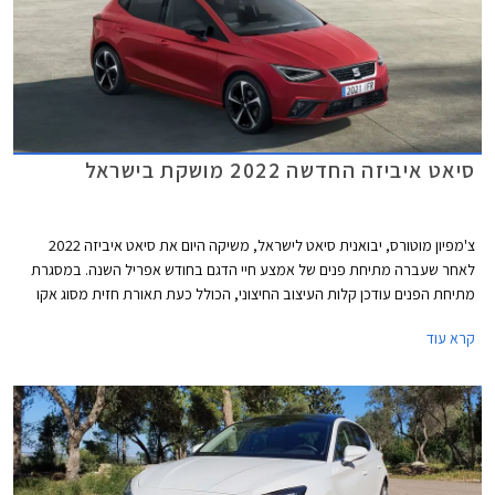
סיאט איביזה החדשה 2022 מושקת בישראל
צ'מפיון מוטורס, יבואנית סיאט לישראל, משיקה היום את סיאט איביזה 2022
לאחר שעברה מתיחת פנים של אמצע חיי הדגם בחודש אפריל השנה. במסגרת
מתיחת הפנים עודכן קלות העיצוב החיצוני, הכולל כעת תאורת חזית מסוג אקו
לד, חישוקים במגוון עיצובים חדשים, וכיתוב שם הדגם על תא המטען בפונט
קרא עוד
בסגנון כתב יד.