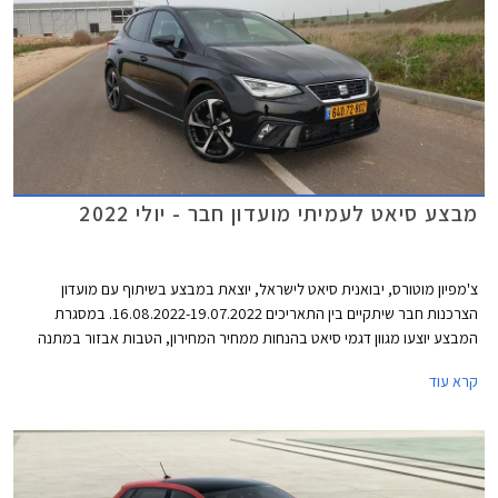
מבצע סיאט לעמיתי מועדון חבר - יולי 2022
צ'מפיון מוטורס, יבואנית סיאט לישראל, יוצאת במבצע בשיתוף עם מועדון
הצרכנות חבר שיתקיים בין התאריכים 16.08.2022-19.07.2022. במסגרת
המבצע יוצעו מגוון דגמי סיאט בהנחות ממחיר המחירון, הטבות אבזור במתנה
והנחה נוספת על אבזור בהתקנה מקומית. סיאט לאון המשפחתית לא משתתפת
קרא עוד
במבצע מאחר והרכב לא זמין במלאי. המבצע יתקיים בכל סוכנויות סיאט ברחבי
הארץ.