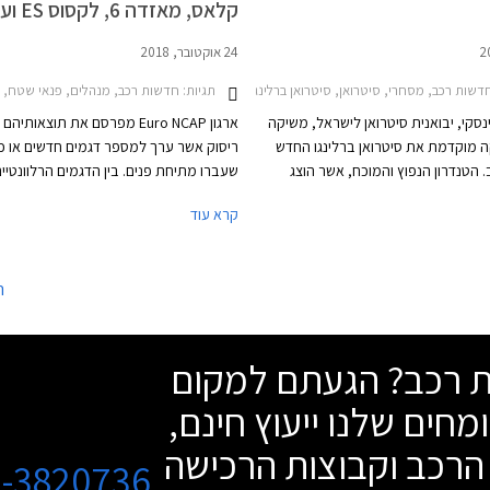
קלאס, מאזדה 6, לקסוס ES ועוד
24 אוקטובר, 2018
תגיות:
דשות רכב, מסחרי, סיטרואן, סיטרואן ברלינגו מולטיספייס 2016-2019מחירון רכב
חדשות רכב, מנהלים, פנאי שטח, מסחרי, משפחתיות
נסקי, יבואנית סיטרואן לישראל, משיקה
ארגון Euro NCAP מפרסם את תוצאות
 מוקדמת את סיטרואן ברלינגו החדש
ריסוק אשר ערך למספר דגמים חדשים או כ
. הטנדרון הנפוץ והמוכח, אשר הוצג
שעברו מתיחת פנים. בין הדגמים הרלוונטיי
לראשונה בשנת 1996, כבר היום בישראל בדורו
הישראלי נמצאים מרצדס A קלאס 
קרא עוד
את לאור זכייה במכרז של חברת חשמל
הושקה לא מכבר, מאזד
ונים. סיטרואן ברלינגו הכל-חדש
הצטיינו במבחן וזכו בציו
המבוסס על פלטפורמת ה- EMP2 של קונצרן PSA
נבחנו שלושת המסחריות התאומות פיג'ו רי
ה
ם שאר דגמי המותג מבחינת קווי עיצוב,
, בטיחות, ויחידות הנעה.
כוכבים מתוך 5. יונדאי נקסו, רכב המימן 
שת רכב? הגעתם למקום
כוכבים.
מחים שלנו ייעוץ חינם,
הרכב וקבוצות הרכישה
3-3820736