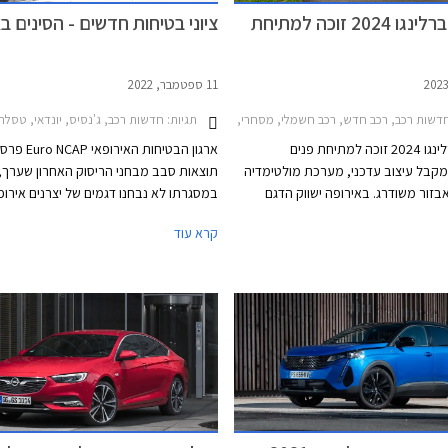
סיטרואן ברלינגו 2024 זוכה למתיחת
ציוני בטיחות חדשים - הסינים ב
11 ספטמבר, 2022
תגיות:
שות רכב, רכב חדש, רכב חשמלי, מסחרי, סיטרואן, סיטרואן ברלינגו 2019-2024, סיטרואן ברלינגו ארוך 2019-2024, סיטרואן ברלינגו 2024-2026רכב חשמלי
חדשות רכב, ג'נסיס, יונדאי, טסלה, סיטרואן, קיה, אופל, פיג'ו, סיטרואן ברלינגו 
סיטרואן ברלינגו 2024 זוכה למתיחת פנים
ארגון הבטיחות האירופ
קבל עיצוב עדכני, מערכת מולטימדיה
תוצאות סבב מבחני הריסוק האחרון שערך,
בזור משודרג. באירופה ישווק הדגם
במסגרתו לא נבחנו דגמים של יצרנים אירופ
ית בלבד אך בשווקים אחרים וגם
מקוריאה הגיעו ג'נסיס GV60 וקיה ני
קרא עוד
קו גם מנועי בנזין ודיזל כמו בדגם היוצא.
הברי
בשם מוקה) ואורה פאנקי קאט - שניהם דגמ
למותגים מבית גרייט וול. כל הדגמים זכו בצי
של 5 כוכבים.