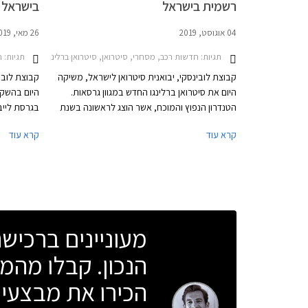
רשמית בישראל
בישראל
04 אוגוסט, 2019
26 מאי, 2019
תגיות:
תגיות:
חדשות רכב, מסחרי, סיטרואן, סיטרואן ברלינגו מולטיספייס 2016-2019מחירון רכב
ח
קבוצת לובינסקי, יבואנית סיטרואן לישראל, משיקה
קבוצת לובי
היום את סיטרואן ברלינגו החדש במגוון גרסאות.
היום בהשקה
הטנדרון הנפוץ והמוכח, אשר הוצג לראשונה בשנת
בגרסת לייב
1996, מוצע במרכב רגיל עם חמישה מושבים או
קרא עוד
קרא עוד
במרכב ארוך עם שבעה מושבים. סיטרואן ברלינגו
השלישי, וז
2019 החדש מבוסס על פלטפורת EMP2 של קונצרן
למאות טנדר
PSA ומיישר קו עם שאר דגמי המותג מבחינת עיצוב,
אבזור נוחות, בטיחות, ויחידות הנעה.
ומיישר קו ע
אבזור נוחות
מעוניינים ברכי
הנכון. קבלו מהמו
הכירו את מבצעי 