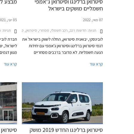
סיטרואן ברלינגו וסיטרואן ג'אמפי
מבצע לובינ
חשמליים מושקים בישראל
07 מאי, 2022
05 יוני, 2021
תגיות:
תגיות:
חדשות רכב, רכב חשמלי, מסחרי, סיטרואן, סיטרואן ברלינגו 2019-2024, סיטרואן ג'אמפי לארג' 2017-2024סיטרואן ג'אמפי מדיום 2017-2024
מבצעי
לובינסקי, יבואנית סיטרואן, החלה לשווק בישראל את
דגמי סיטרואן ברלינגו וסיטרואן ג'אמפי עם יחידות
לישראל, יו
הנעה חשמליות. לא מדובר ברכבים מסחריים
ראשונים בישראל עם יחידות הנעה חשמליות, ניסאן
קרא עוד
קרא עוד
NV200 ודגמי מקסוס היו כאן לפניהם, אך מדובר
ביוני.
בדגמים מוכרים ומבוססים היטב בשוק המקומי
שיוצעו לראשונה עם אפשרות ליחידות הנעה
חשמליות נקיות מזיהום, וחשוב מכך עבור לקוחות
מוסדיים - זולות באופן משמעותי בסעיפי הוצאות
התפעול והאחזקה. שני הדגמים יוצעו עם אחריות יצרן
ל- 3 שנים או עד 100,000 ק"מ. לסוללות אחריות
מורחבת ל- 8 שנים או עד 160,000 ק"מ.
סיטרואן ברלינגו החדש 2019 מושק