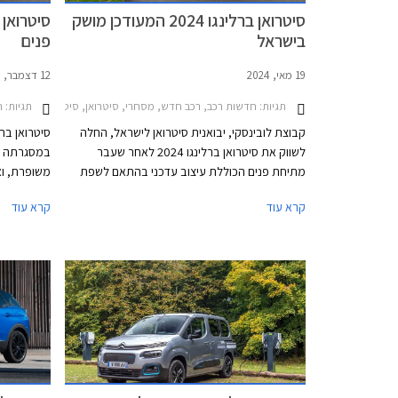
סיטרואן ברלינגו 2024 המעודכן מושק
בישראל
פנים
19 מאי, 2024
12 דצמבר, 2023
תגיות:
חדשות רכב, רכב חדש, מסחרי, סיטרואן, סיטרואן ברלינגו 2019-2024, סיטרואן ברלינגו ארוך 2019-2024, סיטרואן ברלינגו 2024-2026מחירון רכב
תגיות:
חד
קבוצת לובינסקי, יבואנית סיטרואן לישראל, החלה
לשווק את סיטרואן ברלינגו 2024 לאחר שעבר
במסגרתה מ
מתיחת פנים הכוללת עיצוב עדכני בהתאם לשפת
משופרת, וא
העיצוב החדשה של המותג, תא נוסעים משודרג
בגרסה חשמל
קרא עוד
קרא עוד
ותוספות אבזור. הדור השלישי של הדגם הושק
בישראל ישוו
בישראל בתחילת שנת 2020 ומאז נמסרו 16,237
יחידות משלל גרסאותיו. נתונים אלה הופכים את
סיטרואן ברלינגו לדגם הנמכר ביותר בקטגורית
המסחריות הקלות בישראל.