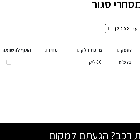
מסחרי סגור
הספק
צריכת דלק
מחיר
הוסף להשוואה
71
כ״ס
6.6
ל/ק
שת רכב? הגעתם למקום