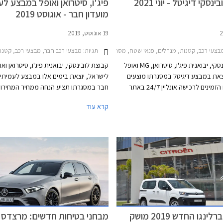
סקי דיגיטל - יוני 2021
פיג'ו, סיטרואן ואופל במבצע לע
מועדון חבר - אוגוסט 2019
19 אוגוסט, 2019
 רכב, קטנות, מנהלים, פנאי שטח, מסחרי, MG, סיטרואן, פיג'ו, אופל, סיטרואן ברלינגו 2019-2024, MG ZS 2018-2021, אופל גרנדלנד X 2018-2022, אופל קומבו 2020-2024, אופל קורסה 2020-2024, אופל קרוסלנד 2021-2024, סיטרואן C3 2020-2024, סיטרואן C3 איירקרוס 2018-2021, סיטרואן C5 איירקרוס 2019-2022, פיג'ו 2008 2020-2023, פיג'ו 208 חמש דלתות 2020-2024, פיג'ו 3008 2020-2024, פיג'ו 5008 2021-2024פיג'ו 508 2019-2023
תגיות:
מבצעי רכב חבר, מבצעי רכב, קטנות, קטנות, משפחתיות, מנהלים, פנאי שטח, מסחרי, אופל, סיטרואן, פיג'ו, סיטרואן ברלינגו מולטיספיי
חברת לובינסקי, יבואנית פיג'ו, סיטרואן, MG ואופל
קבוצת לובינסקי, יבואנית פיג'ו, סיטרואן ואו
צאת במבצע דיגיטל במסגרתו מוצעים
לישראל, יוצאת בימים אלו במבצע לעמיתי 
מגוון דגמים הזמינים לרכישה אונליין 24/7 באתר
חבר במסגרתו תציע הנחה ממחיר המחירון
הסחר של החברה. המבצע יערך בין התאריכים 6-11
אבזור, ותוכנית מימון בבנק אוצר החייל ברי
קרא עוד
מקסימלית של פריים מינוס 0.4%
הלוואה בתנאים מועדפים במסגרת תכנית ה
חבר ליס. המבצע
17.09.2019 בכל אולמות התצוגה של לוב
ברחבי הארץ.
סיטרואן ברלינגו החדש 2019 מושק