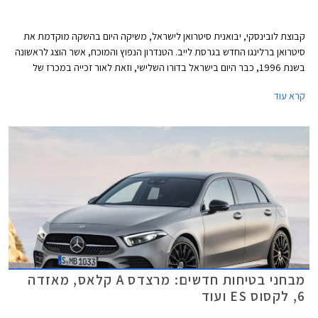
קבוצת לובינסקי, יבואנית סיטרואן לישראל, משיקה היום בהשקה מוקדמת את
סיטרואן ברלינגו החדש בגרסת לייב. הטנדרון הנפוץ והמוכח, אשר הוצג לראשונה
בשנת 1996, כבר היום בישראל בדורו השלישי, וזאת לאור זכייה במכרז של
חברת חשמל למאות טנדרונים. סיטרואן ברלינגו הכל-חדש המבוסס על
קרא עוד
פלטפורמת ה- EMP2 של קונצרן PSA ומיישר קו עם שאר דגמי המותג מבחינת
קווי עיצוב, אבזור נוחות, בטיחות, ויחידות הנעה.
מבחני בטיחות חדשים: מרצדס A קלאס, מאזדה
6, לקסוס ES ועוד