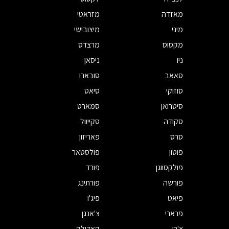
מאזדה
מזראטי
מיני
מיצובישי
מקסוס
מרצדס
ניו
ניסאן
סאאב
סובארו
סוזוקי
סיאט
סיטרואן
סמארט
סקודה
סקייוול
סרס
פאריזון
פוטון
פולסטאר
פולקסווגן
פורד
פורשה
פורתינג
פיאט
פיג'ו
פרארי
צ'אנגן
צ'רי
קאדילק