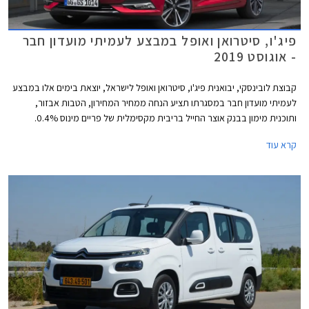
פיג'ו, סיטרואן ואופל במבצע לעמיתי מועדון חבר
- אוגוסט 2019
קבוצת לובינסקי, יבואנית פיג'ו, סיטרואן ואופל לישראל, יוצאת בימים אלו במבצע
לעמיתי מועדון חבר במסגרתו תציע הנחה ממחיר המחירון, הטבות אבזור,
ותוכנית מימון בבנק אוצר החייל בריבית מקסימלית של פריים מינוס 0.4%.
בנוסף תוצע הלוואה בתנאים מועדפים במסגרת תכנית המימון חבר ליס. המבצע
קרא עוד
ייערך בין התאריכים 20.08.2019-17.09.2019 בכל אולמות התצוגה של
לובינסקי ברחבי הארץ.