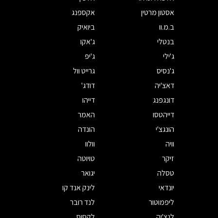
אסטון מרטין
אקספנג
ב.מ.וו
ביואיק
בנטלי
ג'אקו
ג'ילי
ג'יפ
ג'נסיס
גרייט וול
דאצ'יה
דודג'
דונגפנג
דייהו
דייהטסו
האמר
הונגצ'י
הונדה
וויה
וולוו
זיקר
טויוטה
טסלה
יגואר
יונדאי
לינק אנד קו
ליפמוטור
לנד רובר
לנצ'יה
לקסוס