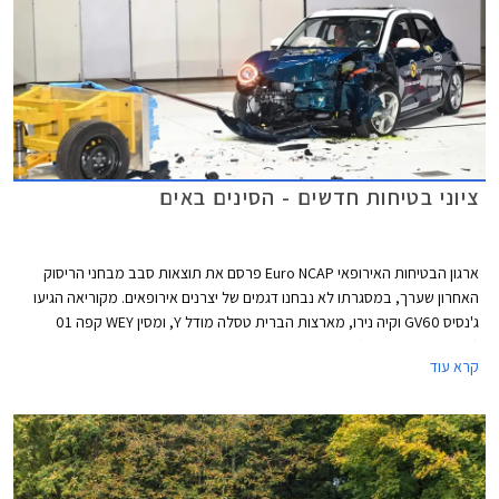
ציוני בטיחות חדשים - הסינים באים
ארגון הבטיחות האירופאי Euro NCAP פרסם את תוצאות סבב מבחני הריסוק
האחרון שערך, במסגרתו לא נבחנו דגמים של יצרנים אירופאים. מקוריאה הגיעו
ג'נסיס GV60 וקיה נירו, מארצות הברית טסלה מודל Y, ומסין WEY קפה 01
(מוכר גם בשם מוקה) ואורה פאנקי קאט - שניהם דגמים למותגים מבית גרייט וול.
קרא עוד
כל הדגמים זכו בציון מרבי של 5 כוכבים.