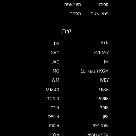
ספורט
מיניוואנים
פנאי שטח
מסחרי
יצרן
BYD
DS
GAC
EVEASY
JAC
IM
KGM (סאנגיונג)
MG
WM
WEY
אאודי
אבארט
אווטאר
אומודה
אופל
אורה
איון
אייווייס
אינפיניטי
איסוזו
אלפא רומיאו
אלפין