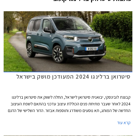
סיטרואן ברלינגו 2024 המעודכן מושק בישראל
קבוצת לובינסקי, יבואנית סיטרואן לישראל, החלה לשווק את סיטרואן ברלינגו
2024 לאחר שעבר מתיחת פנים הכוללת עיצוב עדכני בהתאם לשפת העיצוב
החדשה של המותג, תא נוסעים משודרג ותוספות אבזור. הדור השלישי של הדגם
הושק בישראל בתחילת שנת 2020 ומאז נמסרו 16,237 יחידות משלל גרסאותיו.
קרא עוד
נתונים אלה הופכים את סיטרואן ברלינגו לדגם הנמכר ביותר בקטגורית
המסחריות הקלות בישראל.