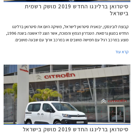
סיטרואן ברלינגו החדש 2019 מושק רשמית
בישראל
קבוצת לובינסקי, יבואנית סיטרואן לישראל, משיקה היום את סיטרואן ברלינגו
החדש במגוון גרסאות. הטנדרון הנפוץ והמוכח, אשר הוצג לראשונה בשנת 1996,
מוצע במרכב רגיל עם חמישה מושבים או במרכב ארוך עם שבעה מושבים.
סיטרואן ברלינגו 2019 החדש מבוסס על פלטפורת EMP2 של קונצרן PSA
קרא עוד
ומיישר קו עם שאר דגמי המותג מבחינת עיצוב, אבזור נוחות, בטיחות, ויחידות
הנעה.
סיטרואן ברלינגו החדש 2019 מושק בישראל