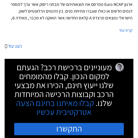
ארגון Euro NCAP מפרסם את תוצאותיהם של מבחני ריסוק אשר ערך למספר
דגמים חדשים או כאלו שעברו מתיחת פנים. בין הדגמים הרלוונטיים לשוק
הישראלי נמצאים מרצדס A קלאס החדשה אשר הושקה לא מכבר, מאזדה 6,
ולקסוס ES אשר הצטיינו במבחן וזכו בציון מרבי של 5 כוכבים. בנוסף נבחנו
קרא עוד
שלושת המסחריות התאומות פיג'ו ריפטר, סיטרואן ברלינגו, ואופל קומבו אשר
קיבלו ציון של 4 כוכבים מתוך 5. יונדאי נקסו, רכב המימן הראשון אשר מתייצב
למבחן הריסוק, גורף גם הוא ציון של 5 כוכבים.
הצג עוד
מעוניינים ברכישת רכב? הגעתם
למקום הנכון. קבלו מהמומחים
שלנו ייעוץ חינם, הכירו את מבצעי
הרכב וקבוצות הרכישה המיוחדות
שלנו.
קבלו מאיתנו בחינם הצעה
אטרקטיבית עכשיו
התקשרו