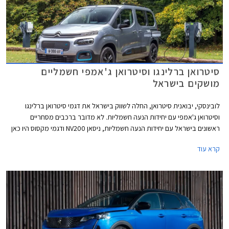
סיטרואן ברלינגו וסיטרואן ג'אמפי חשמליים
מושקים בישראל
לובינסקי, יבואנית סיטרואן, החלה לשווק בישראל את דגמי סיטרואן ברלינגו
וסיטרואן ג'אמפי עם יחידות הנעה חשמליות. לא מדובר ברכבים מסחריים
ראשונים בישראל עם יחידות הנעה חשמליות, ניסאן NV200 ודגמי מקסוס היו כאן
לפניהם, אך מדובר בדגמים מוכרים ומבוססים היטב בשוק המקומי שיוצעו
קרא עוד
לראשונה עם אפשרות ליחידות הנעה חשמליות נקיות מזיהום, וחשוב מכך עבור
לקוחות מוסדיים - זולות באופן משמעותי בסעיפי הוצאות התפעול והאחזקה. שני
הדגמים יוצעו עם אחריות יצרן ל- 3 שנים או עד 100,000 ק"מ. לסוללות אחריות
מורחבת ל- 8 שנים או עד 160,000 ק"מ.