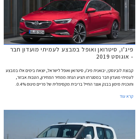
פיג'ו, סיטרואן ואופל במבצע לעמיתי מועדון חבר
- אוגוסט 2019
קבוצת לובינסקי, יבואנית פיג'ו, סיטרואן ואופל לישראל, יוצאת בימים אלו במבצע
לעמיתי מועדון חבר במסגרתו תציע הנחה ממחיר המחירון, הטבות אבזור,
ותוכנית מימון בבנק אוצר החייל בריבית מקסימלית של פריים מינוס 0.4%.
בנוסף תוצע הלוואה בתנאים מועדפים במסגרת תכנית המימון חבר ליס. המבצע
קרא עוד
ייערך בין התאריכים 20.08.2019-17.09.2019 בכל אולמות התצוגה של
לובינסקי ברחבי הארץ.