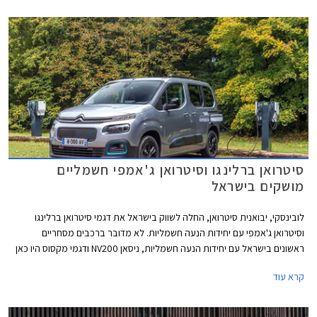
סיטרואן ברלינגו וסיטרואן ג'אמפי חשמליים
מושקים בישראל
לובינסקי, יבואנית סיטרואן, החלה לשווק בישראל את דגמי סיטרואן ברלינגו
וסיטרואן ג'אמפי עם יחידות הנעה חשמליות. לא מדובר ברכבים מסחריים
ראשונים בישראל עם יחידות הנעה חשמליות, ניסאן NV200 ודגמי מקסוס היו כאן
לפניהם, אך מדובר בדגמים מוכרים ומבוססים היטב בשוק המקומי שיוצעו
קרא עוד
לראשונה עם אפשרות ליחידות הנעה חשמליות נקיות מזיהום, וחשוב מכך עבור
לקוחות מוסדיים - זולות באופן משמעותי בסעיפי הוצאות התפעול והאחזקה. שני
הדגמים יוצעו עם אחריות יצרן ל- 3 שנים או עד 100,000 ק"מ. לסוללות אחריות