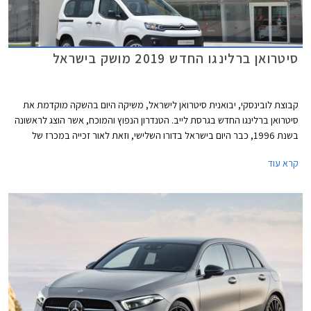
סיטרואן ברלינגו החדש 2019 מושק בישראל
קבוצת לובינסקי, יבואנית סיטרואן לישראל, משיקה היום בהשקה מוקדמת את
סיטרואן ברלינגו החדש בגרסת לייב. הטנדרון הנפוץ והמוכח, אשר הוצג לראשונה
בשנת 1996, כבר היום בישראל בדורו השלישי, וזאת לאור זכייה במכרז של
חברת חשמל למאות טנדרונים. סיטרואן ברלינגו הכל-חדש המבוסס על
קרא עוד
פלטפורמת ה- EMP2 של קונצרן PSA ומיישר קו עם שאר דגמי המותג מבחינת
קווי עיצוב, אבזור נוחות, בטיחות, ויחידות הנעה.