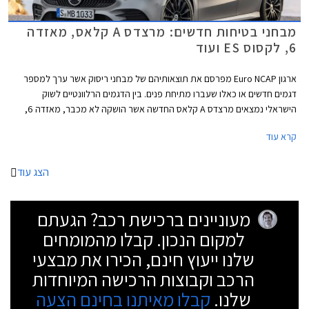
מבחני בטיחות חדשים: מרצדס A קלאס, מאזדה
6, לקסוס ES ועוד
ארגון Euro NCAP מפרסם את תוצאותיהם של מבחני ריסוק אשר ערך למספר
דגמים חדשים או כאלו שעברו מתיחת פנים. בין הדגמים הרלוונטיים לשוק
הישראלי נמצאים מרצדס A קלאס החדשה אשר הושקה לא מכבר, מאזדה 6,
ולקסוס ES אשר הצטיינו במבחן וזכו בציון מרבי של 5 כוכבים. בנוסף נבחנו
קרא עוד
שלושת המסחריות התאומות פיג'ו ריפטר, סיטרואן ברלינגו, ואופל קומבו אשר
קיבלו ציון של 4 כוכבים מתוך 5. יונדאי נקסו, רכב המימן הראשון אשר מתייצב
למבחן הריסוק, גורף גם הוא ציון של 5 כוכבים.
הצג עוד
מעוניינים ברכישת רכב? הגעתם
למקום הנכון. קבלו מהמומחים
שלנו ייעוץ חינם, הכירו את מבצעי
הרכב וקבוצות הרכישה המיוחדות
שלנו.
קבלו מאיתנו בחינם הצעה