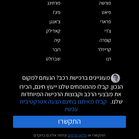
פורשה
פורתינג
פיאט
פיג'ו
פרארי
צ'אנגן
צ'רי
קאדילק
קופרה
קיה
קרייזלר
רובר
רנו
שברולט
מעוניינים ברכישת רכב? הגעתם למקום
הנכון. קבלו מהמומחים שלנו ייעוץ חינם, הכירו
את מבצעי הרכב וקבוצות הרכישה המיוחדות
שלנו.
קבלו מאיתנו בחינם הצעה אטרקטיבית
עכשיו
התקשרו
התקשרו או
מלאו פרטים
ונחזור אליכם בהקדם