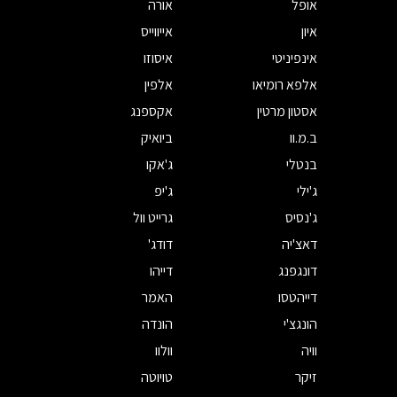
אופל
אורה
איון
אייווייס
אינפיניטי
איסוזו
אלפא רומיאו
אלפין
אסטון מרטין
אקספנג
ב.מ.וו
ביואיק
בנטלי
ג'אקו
ג'ילי
ג'יפ
ג'נסיס
גרייט וול
דאצ'יה
דודג'
דונגפנג
דייהו
דייהטסו
האמר
הונגצ'י
הונדה
וויה
וולוו
זיקר
טויוטה