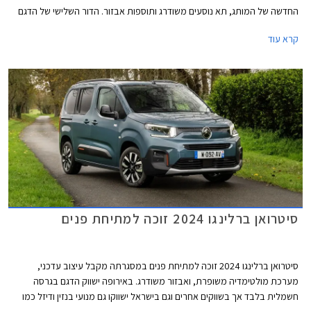
החדשה של המותג, תא נוסעים משודרג ותוספות אבזור. הדור השלישי של הדגם
הושק בישראל בתחילת שנת 2020 ומאז נמסרו 16,237 יחידות משלל גרסאותיו.
קרא עוד
נתונים אלה הופכים את סיטרואן ברלינגו לדגם הנמכר ביותר בקטגורית
המסחריות הקלות בישראל.
סיטרואן ברלינגו 2024 זוכה למתיחת פנים
סיטרואן ברלינגו 2024 זוכה למתיחת פנים במסגרתה מקבל עיצוב עדכני,
מערכת מולטימדיה משופרת, ואבזור משודרג. באירופה ישווק הדגם בגרסה
חשמלית בלבד אך בשווקים אחרים וגם בישראל ישווקו גם מנועי בנזין ודיזל כמו