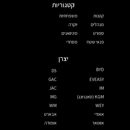
קטגוריות
קטנות
משפחתיות
מנהלים
יוקרה
ספורט
מיניוואנים
פנאי שטח
מסחרי
יצרן
BYD
DS
GAC
EVEASY
JAC
IM
KGM (סאנגיונג)
MG
WM
WEY
אאודי
אבארט
אווטאר
אומודה