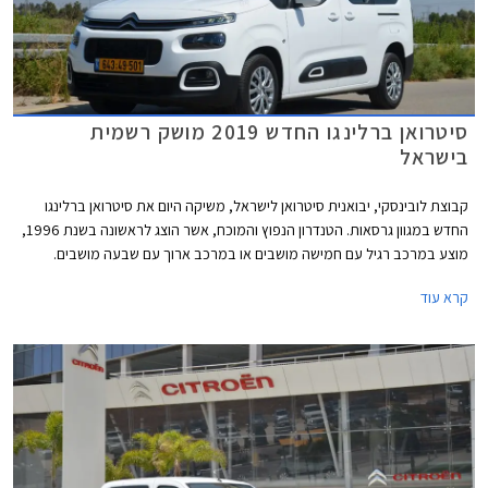
סיטרואן ברלינגו החדש 2019 מושק רשמית
בישראל
קבוצת לובינסקי, יבואנית סיטרואן לישראל, משיקה היום את סיטרואן ברלינגו
החדש במגוון גרסאות. הטנדרון הנפוץ והמוכח, אשר הוצג לראשונה בשנת 1996,
מוצע במרכב רגיל עם חמישה מושבים או במרכב ארוך עם שבעה מושבים.
סיטרואן ברלינגו 2019 החדש מבוסס על פלטפורת EMP2 של קונצרן PSA
קרא עוד
ומיישר קו עם שאר דגמי המותג מבחינת עיצוב, אבזור נוחות, בטיחות, ויחידות
הנעה.