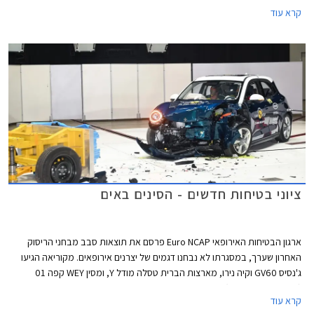
בדגם היוצא.
קרא עוד
ציוני בטיחות חדשים - הסינים באים
ארגון הבטיחות האירופאי Euro NCAP פרסם את תוצאות סבב מבחני הריסוק
האחרון שערך, במסגרתו לא נבחנו דגמים של יצרנים אירופאים. מקוריאה הגיעו
ג'נסיס GV60 וקיה נירו, מארצות הברית טסלה מודל Y, ומסין WEY קפה 01
(מוכר גם בשם מוקה) ואורה פאנקי קאט - שניהם דגמים למותגים מבית גרייט וול.
קרא עוד
כל הדגמים זכו בציון מרבי של 5 כוכבים.