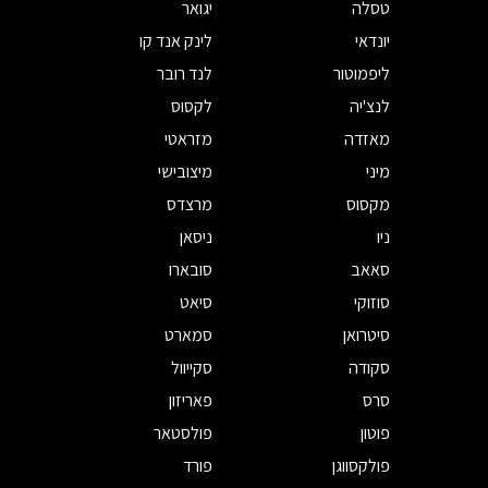
טסלה
יגואר
יונדאי
לינק אנד קו
ליפמוטור
לנד רובר
לנצ'יה
לקסוס
מאזדה
מזראטי
מיני
מיצובישי
מקסוס
מרצדס
ניו
ניסאן
סאאב
סובארו
סוזוקי
סיאט
סיטרואן
סמארט
סקודה
סקייוול
סרס
פאריזון
פוטון
פולסטאר
פולקסווגן
פורד