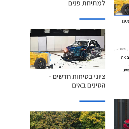
למתיחת פנים
אים
2019-2024, אופל קומבו 2020-2024, ג'נסיס GV60 2022-2026, טסלה מודל Y 2022-2024יונדאי i20 2021-2023
אי Euro NCAP פרסם את
אים.
ציוני בטיחות חדשים -
רו, מארצות
הסינים באים
ת טסלה מודל Y, ומסין WEY קפה 01 (מוכר גם
ים
ון מרבי