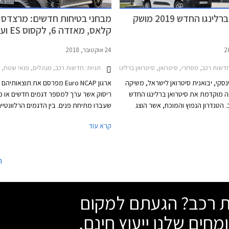
סיטרואן ברלינגו החדש 2019 מושק
קלאס, מאזדה 6, לקסוס ES ועוד
24 אוקטובר, 2018
תגיות:
דשות רכב, מסחרי, סיטרואן, סיטרואן ברלינגו מולטיספייס 2016-2019מחירון רכב
חדשות רכב, מנהלים, פנאי שטח, מסחרי, משפחתיות
נסקי, יבואנית סיטרואן לישראל, משיקה
ארגון Euro NCAP מפרסם את תוצאות
 מוקדמת את סיטרואן ברלינגו החדש
ריסוק אשר ערך למספר דגמים חדשים או כ
. הטנדרון הנפוץ והמוכח, אשר הוצג
שעברו מתיחת פנים. בין הדגמים הרלוונטיי
לראשונה בשנת 1996, כבר היום בישראל בדורו
הישראלי נמצאים מרצדס A קלאס 
קרא עוד
את לאור זכייה במכרז של חברת חשמל
הושקה לא מכבר, מאזד
ונים. סיטרואן ברלינגו הכל-חדש
הצטיינו במבחן וזכו בציו
המבוסס על פלטפורמת ה- EMP2 של קונצרן PSA
נבחנו שלושת המסחריות התאומות פיג'ו רי
ה
ם שאר דגמי המותג מבחינת קווי עיצוב,
, בטיחות, ויחידות הנעה.
כוכבים מתוך 5. יונדאי נקסו, רכב המימן 
שת רכב? הגעתם למקום
כוכבים.
מחים שלנו ייעוץ חינם,