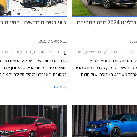
סיטרואן ברלינגו 2024 זוכה למתיחת
ציוני בטיחות חדשים - הסינים ב
11 ספטמבר, 2022
תגיות:
שות רכב, רכב חדש, רכב חשמלי, מסחרי, סיטרואן, סיטרואן ברלינגו 2019-2024, סיטרואן ברלינגו ארוך 2019-2024, סיטרואן ברלינגו 2024-2026רכב חשמלי
חדשות רכב, ג'נסיס, יונדאי, טסלה, סיטרואן, קיה, אופל, פיג'ו, סיטרואן ברלינגו 
סיטרואן ברלינגו 2024 זוכה למתיחת פנים
ארגון הבטיחות האירופ
קבל עיצוב עדכני, מערכת מולטימדיה
תוצאות סבב מבחני הריסוק האחרון שערך,
בזור משודרג. באירופה ישווק הדגם
במסגרתו לא נבחנו דגמים של יצרנים אירופ
ית בלבד אך בשווקים אחרים וגם
מקוריאה הגיעו ג'נסיס GV60 וקיה ני
קרא עוד
קו גם מנועי בנזין ודיזל כמו בדגם היוצא.
הברי
בשם מוקה) ואורה פאנקי קאט - שניהם דגמ
למותגים מבית גרייט וול. כל הדגמים זכו בצי
של 5 כוכבים.