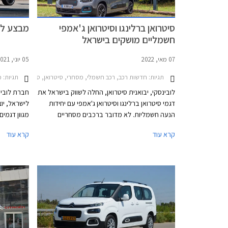
סיטרואן ברלינגו וסיטרואן ג'אמפי
מבצע לובינ
חשמליים מושקים בישראל
07 מאי, 2022
05 יוני, 2021
תגיות:
תגיות:
חדשות רכב, רכב חשמלי, מסחרי, סיטרואן, סיטרואן ברלינגו 2019-2024, סיטרואן ג'אמפי לארג' 2017-2024סיטרואן ג'אמפי מדיום 2017-2024
מבצעי
לובינסקי, יבואנית סיטרואן, החלה לשווק בישראל את
דגמי סיטרואן ברלינגו וסיטרואן ג'אמפי עם יחידות
לישראל, יו
הנעה חשמליות. לא מדובר ברכבים מסחריים
ראשונים בישראל עם יחידות הנעה חשמליות, ניסאן
קרא עוד
קרא עוד
NV200 ודגמי מקסוס היו כאן לפניהם, אך מדובר
ביוני.
בדגמים מוכרים ומבוססים היטב בשוק המקומי
שיוצעו לראשונה עם אפשרות ליחידות הנעה
חשמליות נקיות מזיהום, וחשוב מכך עבור לקוחות
מוסדיים - זולות באופן משמעותי בסעיפי הוצאות
התפעול והאחזקה. שני הדגמים יוצעו עם אחריות יצרן
ל- 3 שנים או עד 100,000 ק"מ. לסוללות אחריות
מורחבת ל- 8 שנים או עד 160,000 ק"מ.