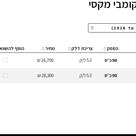
קומבי מקסי
הספק
צריכת דלק
מחיר
הוסף להשווא
90
כ״ס
5.3
ל/ק
26,700 ₪
90
כ״ס
5.3
ל/ק
28,300 ₪