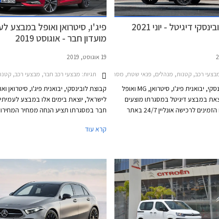
סקי דיגיטל - יוני 2021
פיג'ו, סיטרואן ואופל במבצע לע
מועדון חבר - אוגוסט 2019
19 אוגוסט, 2019
 רכב, קטנות, מנהלים, פנאי שטח, מסחרי, MG, סיטרואן, פיג'ו, אופל, סיטרואן ברלינגו 2019-2024, MG ZS 2018-2021, אופל גרנדלנד X 2018-2022, אופל קומבו 2020-2024, אופל קורסה 2020-2024, אופל קרוסלנד 2021-2024, סיטרואן C3 2020-2024, סיטרואן C3 איירקרוס 2018-2021, סיטרואן C5 איירקרוס 2019-2022, פיג'ו 2008 2020-2023, פיג'ו 208 חמש דלתות 2020-2024, פיג'ו 3008 2020-2024, פיג'ו 5008 2021-2024פיג'ו 508 2019-2023
תגיות:
מבצעי רכב חבר, מבצעי רכב, קטנות, קטנות, משפחתיות, מנהלים, פנאי שטח, מסחרי, אופל, סיטרואן, פיג'ו, סיטרואן ברלינגו מולטיספיי
חברת לובינסקי, יבואנית פיג'ו, סיטרואן, MG ואופל
קבוצת לובינסקי, יבואנית פיג'ו, סיטרואן ואו
צאת במבצע דיגיטל במסגרתו מוצעים
לישראל, יוצאת בימים אלו במבצע לעמיתי 
מגוון דגמים הזמינים לרכישה אונליין 24/7 באתר
חבר במסגרתו תציע הנחה ממחיר המחירון
הסחר של החברה. המבצע יערך בין התאריכים 6-11
אבזור, ותוכנית מימון בבנק אוצר החייל ברי
קרא עוד
מקסימלית של פריים מינוס 0.4%
הלוואה בתנאים מועדפים במסגרת תכנית ה
חבר ליס. המבצע
17.09.2019 בכל אולמות התצוגה של לוב
ברחבי הארץ.