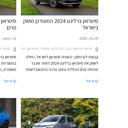
סיטרואן ברלינגו 2024 המעודכן מושק
בישראל
פנים
19 מאי, 2024
12 דצמבר, 2023
תגיות:
חדשות רכב, רכב חדש, מסחרי, סיטרואן, סיטרואן ברלינגו 2019-2024, סיטרואן ברלינגו ארוך 2019-2024, סיטרואן ברלינגו 2024-2026מחירון רכב
תגיות:
חד
קבוצת לובינסקי, יבואנית סיטרואן לישראל, החלה
לשווק את סיטרואן ברלינגו 2024 לאחר שעבר
במסגרתה מ
מתיחת פנים הכוללת עיצוב עדכני בהתאם לשפת
משופרת, וא
העיצוב החדשה של המותג, תא נוסעים משודרג
בגרסה חשמל
קרא עוד
קרא עוד
ותוספות אבזור. הדור השלישי של הדגם הושק
בישראל ישוו
בישראל בתחילת שנת 2020 ומאז נמסרו 16,237
יחידות משלל גרסאותיו. נתונים אלה הופכים את
סיטרואן ברלינגו לדגם הנמכר ביותר בקטגורית
המסחריות הקלות בישראל.