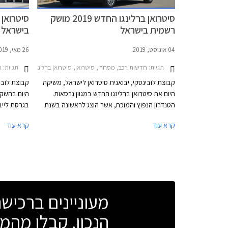
סיטרואן ברלינגו החדש 2019 מושק
רשמית בישראל
בישראל
04 אוגוסט, 2019
26 מאי, 2019
תגיות:
תגיות:
חדשות רכב, מסחרי, סיטרואן, סיטרואן ברלינגו מולטיספייס 2016-2019מחירון רכב
ח
קבוצת לובינסקי, יבואנית סיטרואן לישראל, משיקה
קבוצת לובי
היום את סיטרואן ברלינגו החדש במגוון גרסאות.
היום בהשקה
הטנדרון הנפוץ והמוכח, אשר הוצג לראשונה בשנת
בגרסת לייב
1996, מוצע במרכב רגיל עם חמישה מושבים או
קרא עוד
קרא עוד
במרכב ארוך עם שבעה מושבים. סיטרואן ברלינגו
השלישי, וז
2019 החדש מבוסס על פלטפורת EMP2 של קונצרן
למאות טנדר
PSA ומיישר קו עם שאר דגמי המותג מבחינת עיצוב,
אבזור נוחות, בטיחות, ויחידות הנעה.
ומיישר קו ע
אבזור נוחות
מעוניינים ברכי
הנכון. קבלו מהמו