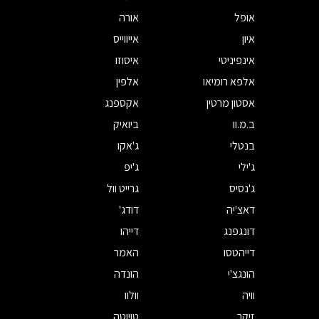
אופל
אורה
איון
אייווייס
אינפיניטי
איסוזו
אלפא רומיאו
אלפין
אסטון מרטין
אקספנג
ב.מ.וו
ביואיק
בנטלי
ג'אקו
ג'ילי
ג'יפ
ג'נסיס
גרייט וול
דאצ'יה
דודג'
דונגפנג
דייהו
דייהטסו
האמר
הונגצ'י
הונדה
וויה
וולוו
זיקר
טויוטה