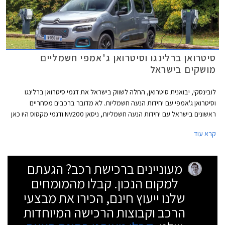
סיטרואן ברלינגו וסיטרואן ג'אמפי חשמליים
מושקים בישראל
לובינסקי, יבואנית סיטרואן, החלה לשווק בישראל את דגמי סיטרואן ברלינגו
וסיטרואן ג'אמפי עם יחידות הנעה חשמליות. לא מדובר ברכבים מסחריים
ראשונים בישראל עם יחידות הנעה חשמליות, ניסאן NV200 ודגמי מקסוס היו כאן
לפניהם, אך מדובר בדגמים מוכרים ומבוססים היטב בשוק המקומי שיוצעו
קרא עוד
לראשונה עם אפשרות ליחידות הנעה חשמליות נקיות מזיהום, וחשוב מכך עבור
לקוחות מוסדיים - זולות באופן משמעותי בסעיפי הוצאות התפעול והאחזקה. שני
הדגמים יוצעו עם אחריות יצרן ל- 3 שנים או עד 100,000 ק"מ. לסוללות אחריות
מעוניינים ברכישת רכב? הגעתם
מורחבת ל- 8 שנים או עד 160,000 ק"מ.
למקום הנכון. קבלו מהמומחים
שלנו ייעוץ חינם, הכירו את מבצעי
הרכב וקבוצות הרכישה המיוחדות