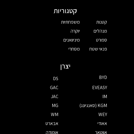
קטגוריות
קטנות
משפחתיות
מנהלים
יוקרה
ספורט
מיניוואנים
פנאי שטח
מסחרי
יצרן
BYD
DS
GAC
EVEASY
JAC
IM
KGM (סאנגיונג)
MG
WM
WEY
אאודי
אבארט
אווטאר
אומודה