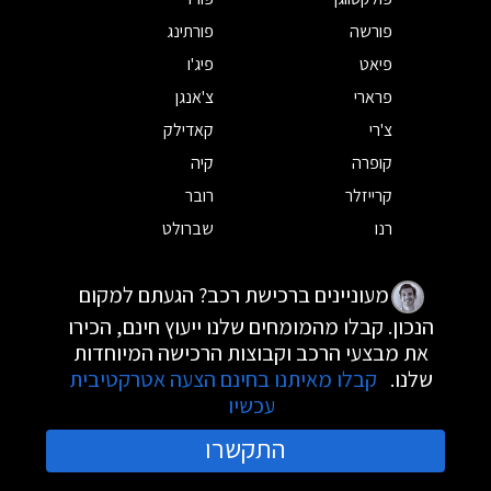
פורשה
פורתינג
פיאט
פיג'ו
פרארי
צ'אנגן
צ'רי
קאדילק
קופרה
קיה
קרייזלר
רובר
רנו
שברולט
מעוניינים ברכישת רכב? הגעתם למקום
הנכון. קבלו מהמומחים שלנו ייעוץ חינם, הכירו
את מבצעי הרכב וקבוצות הרכישה המיוחדות
שלנו.
קבלו מאיתנו בחינם הצעה אטרקטיבית
עכשיו
התקשרו