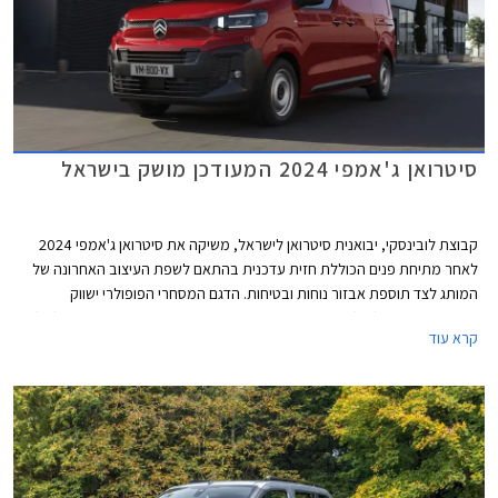
סיטרואן ג'אמפי 2024 המעודכן מושק בישראל
קבוצת לובינסקי, יבואנית סיטרואן לישראל, משיקה את סיטרואן ג'אמפי 2024
לאחר מתיחת פנים הכוללת חזית עדכנית בהתאם לשפת העיצוב האחרונה של
המותג לצד תוספת אבזור נוחות ובטיחות. הדגם המסחרי הפופולרי ישווק
בגרסאות נוסעים (M1) בתצורת נהג + 6 נוסעים, ובגרסאות להובלת מטען (N1)
קרא עוד
בתצורת נהג + 2 נוסעים. שתי הגרסאות זמינות באורך מרכב בינוני או ארוך
לבחירה.