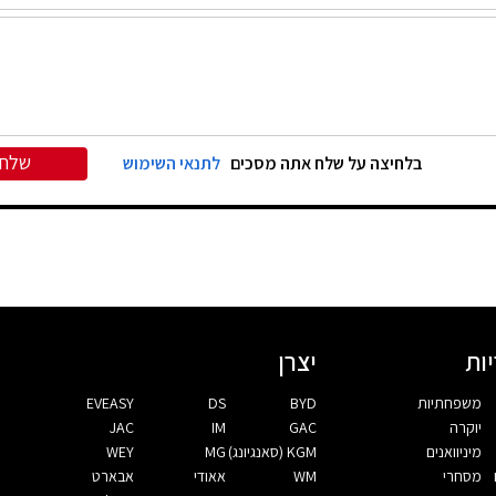
שלח
בלחיצה על שלח אתה מסכים
לתנאי השימוש
ות
יצרן
משפחתיות
BYD
DS
EVEASY
יוקרה
GAC
IM
JAC
מיניוואנים
KGM (סאנגיונג)
MG
WEY
מסחרי
WM
אאודי
אבארט