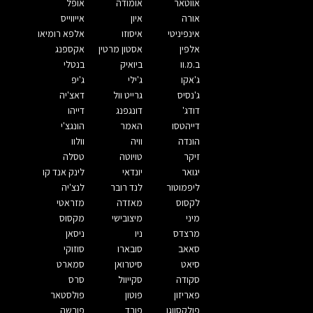
אווטאר
אומודה
אופל
אורה
איון
אייווייס
אינפיניטי
איסוזו
אלפא רומיאו
אלפין
אסטון מרטין
אקספנג
ב.מ.וו
ביואיק
בנטלי
ג'אקו
ג'ילי
ג'יפ
ג'נסיס
גרייט וול
דאצ'יה
דודג'
דונגפנג
דייהו
דייהטסו
האמר
הונגצ'י
הונדה
וויה
וולוו
זיקר
טויוטה
טסלה
יגואר
יונדאי
לינק אנד קו
ליפמוטור
לנד רובר
לנצ'יה
לקסוס
מאזדה
מזראטי
מיני
מיצובישי
מקסוס
מרצדס
ניו
ניסאן
סאאב
סובארו
סוזוקי
סיאט
סיטרואן
סמארט
סקודה
סקייוול
סרס
פאריזון
פוטון
פולסטאר
פולקסווגן
פורד
פורשה