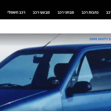
כב
כתבות רכב
מבחני רכב
מבצעי רכב
רכב חשמלי