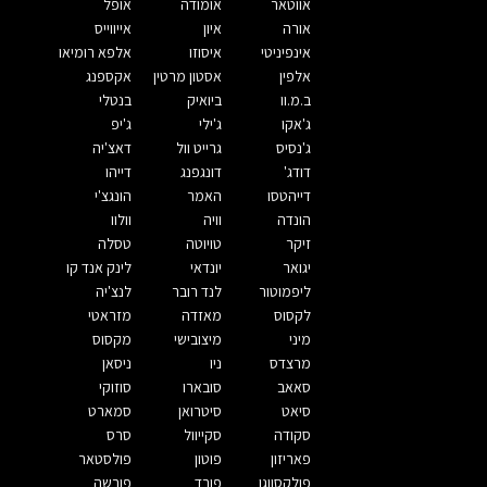
אווטאר
אומודה
אופל
אורה
איון
אייווייס
אינפיניטי
איסוזו
אלפא רומיאו
אלפין
אסטון מרטין
אקספנג
ב.מ.וו
ביואיק
בנטלי
ג'אקו
ג'ילי
ג'יפ
ג'נסיס
גרייט וול
דאצ'יה
דודג'
דונגפנג
דייהו
דייהטסו
האמר
הונגצ'י
הונדה
וויה
וולוו
זיקר
טויוטה
טסלה
יגואר
יונדאי
לינק אנד קו
ליפמוטור
לנד רובר
לנצ'יה
לקסוס
מאזדה
מזראטי
מיני
מיצובישי
מקסוס
מרצדס
ניו
ניסאן
סאאב
סובארו
סוזוקי
סיאט
סיטרואן
סמארט
סקודה
סקייוול
סרס
פאריזון
פוטון
פולסטאר
פולקסווגן
פורד
פורשה