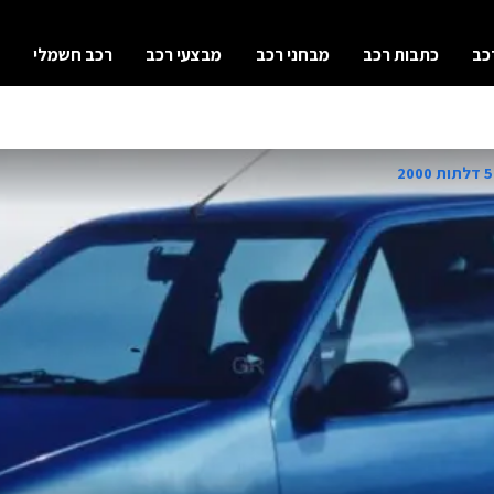
כב
כתבות רכב
מבחני רכב
מבצעי רכב
רכב חשמלי