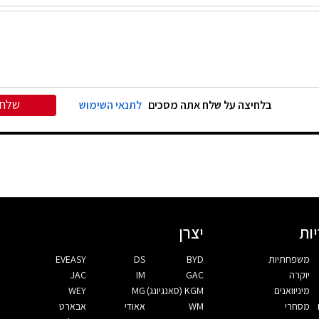
שלח
בלחיצה על שלח אתה מסכים
לתנאי השימוש
ות
יצרן
משפחתיות
BYD
DS
EVEASY
יוקרה
GAC
IM
JAC
מיניוואנים
KGM (סאנגיונג)
MG
WEY
מסחרי
WM
אאודי
אבארט