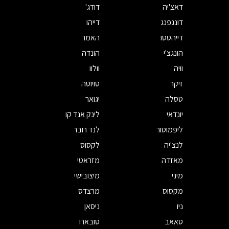
דאצ'יה
דודג'
דונגפנג
דייהו
דייהטסו
האמר
הונגצ'י
הונדה
וויה
וולוו
זיקר
טויוטה
טסלה
יגואר
יונדאי
לינק אנד קו
ליפמוטור
לנד רובר
לנצ'יה
לקסוס
מאזדה
מזראטי
מיני
מיצובישי
מקסוס
מרצדס
ניו
ניסאן
סאאב
סובארו