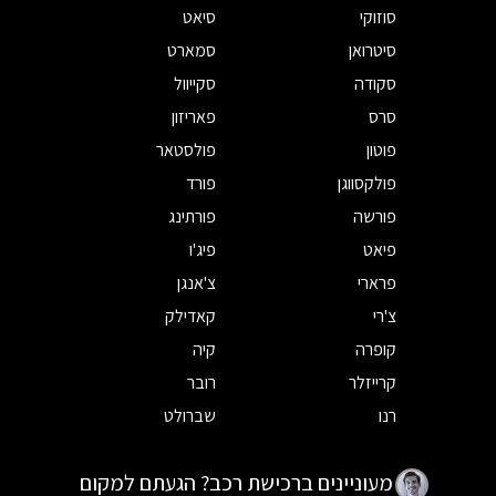
סוזוקי
סיאט
סיטרואן
סמארט
סקודה
סקייוול
סרס
פאריזון
פוטון
פולסטאר
פולקסווגן
פורד
פורשה
פורתינג
פיאט
פיג'ו
פרארי
צ'אנגן
צ'רי
קאדילק
קופרה
קיה
קרייזלר
רובר
רנו
שברולט
מעוניינים ברכישת רכב? הגעתם למקום