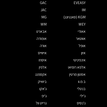
GAC
EVEASY
JAC
IM
KGM (סאנגיונג)
MG
WM
WEY
אאודי
אבארט
אווטאר
אומודה
אופל
אורה
איון
אייווייס
אינפיניטי
איסוזו
אלפא רומיאו
אלפין
אסטון מרטין
אקספנג
ב.מ.וו
ביואיק
בנטלי
ג'אקו
ג'ילי
ג'יפ
ג'נסיס
גרייט וול