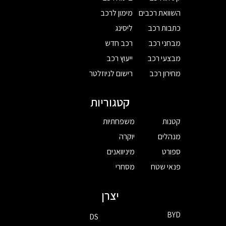
השוואת רכבים
מימון לרכב
כתבות רכב
ליסינג
מבחני רכב
רכב חדש
מבצעי רכב
ייעוץ רכב
מחירון רכב
רישום לניוזלטר
קטגוריות
קטנות
משפחתיות
מנהלים
יוקרה
ספורט
מיניוואנים
פנאי שטח
מסחרי
יצרן
BYD
DS