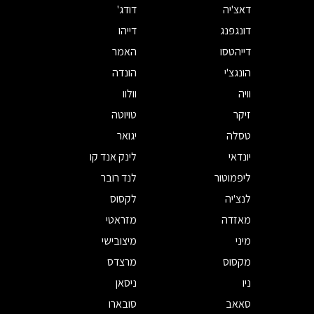
דאצ'יה
דודג'
דונגפנג
דייהו
דייהטסו
האמר
הונגצ'י
הונדה
וויה
וולוו
זיקר
טויוטה
טסלה
יגואר
יונדאי
לינק אנד קו
ליפמוטור
לנד רובר
לנצ'יה
לקסוס
מאזדה
מזראטי
מיני
מיצובישי
מקסוס
מרצדס
ניו
ניסאן
סאאב
סובארו