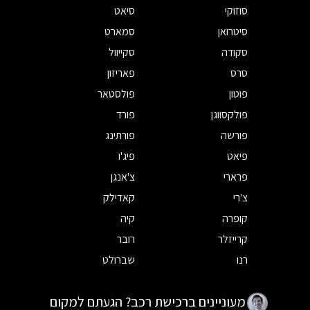
סוזוקי
סיאט
סיטרואן
סמארט
סקודה
סקייוול
סרס
פאריזון
פוטון
פולסטאר
פולקסווגן
פורד
פורשה
פורתינג
פיאט
פיג'ו
פרארי
צ'אנגן
צ'רי
קאדילק
קופרה
קיה
קרייזלר
רובר
רנו
שברולט
מעוניינים ברכישת רכב? הגעתם למקום