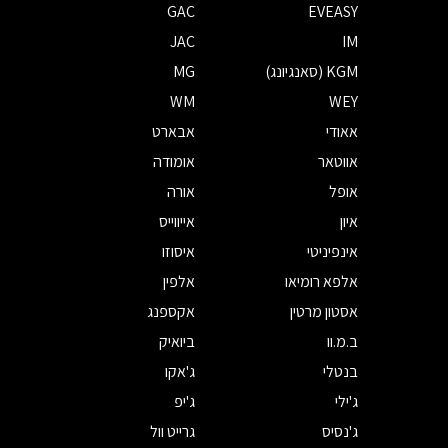
GAC
EVEASY
JAC
IM
KGM (סאנגיונג)
MG
WM
WEY
אאודי
אבארט
אווטאר
אומודה
אופל
אורה
איון
אייווייס
אינפיניטי
איסוזו
אלפא רומיאו
אלפין
אסטון מרטין
אקספנג
ב.מ.וו
ביואיק
בנטלי
ג'אקו
ג'ילי
ג'יפ
ג'נסיס
גרייט וול