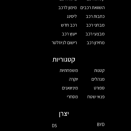
השוואת רכבים
מימון לרכב
כתבות רכב
ליסינג
מבחני רכב
רכב חדש
מבצעי רכב
ייעוץ רכב
מחירון רכב
רישום לניוזלטר
קטגוריות
קטנות
משפחתיות
מנהלים
יוקרה
ספורט
מיניוואנים
פנאי שטח
מסחרי
יצרן
BYD
DS