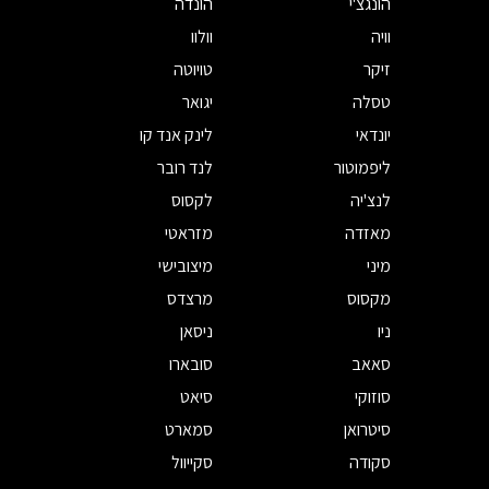
הונגצ'י
הונדה
וויה
וולוו
זיקר
טויוטה
טסלה
יגואר
יונדאי
לינק אנד קו
ליפמוטור
לנד רובר
לנצ'יה
לקסוס
מאזדה
מזראטי
מיני
מיצובישי
מקסוס
מרצדס
ניו
ניסאן
סאאב
סובארו
סוזוקי
סיאט
סיטרואן
סמארט
סקודה
סקייוול