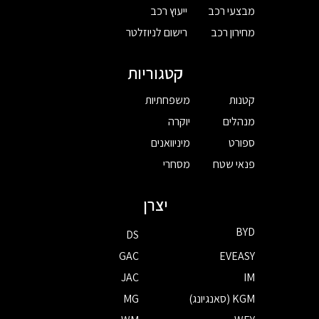
מבצעי רכב
ייעוץ רכב
מחירון רכב
רישום לניוזלטר
קטגוריות
קטנות
משפחתיות
מנהלים
יוקרה
ספורט
מיניוואנים
פנאי שטח
מסחרי
יצרן
BYD
DS
GAC
EVEASY
JAC
IM
KGM (סאנגיונג)
MG