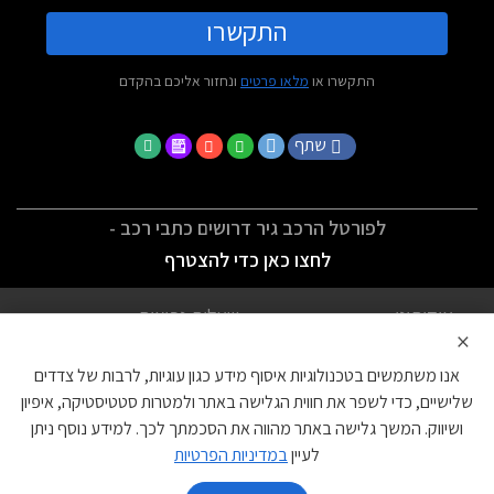
התקשרו
התקשרו או
מלאו פרטים
ונחזור אליכם בהקדם
שתף
לפורטל הרכב גיר דרושים כתבי רכב -
לחצו כאן כדי להצטרף
אודותינו
שאלות נפוצות
×
לתנאי השימוש
מדיניות פרטיות
אנו משתמשים בטכנולוגיות איסוף מידע כגון עוגיות, לרבות של צדדים
הצהרת נגישות
צור קשר
שלישיים, כדי לשפר את חווית הגלישה באתר ולמטרות סטטיסטיקה, איפיון
ושיווק. המשך גלישה באתר מהווה את הסכמתך לכך. למידע נוסף ניתן
עוגיות
לעיין
במדיניות הפרטיות