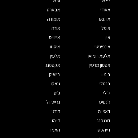
WM
WEY
אאודי
אבארט
אווטאר
אומודה
אופל
אורה
איון
אייווייס
אינפיניטי
איסוזו
אלפא רומיאו
אלפין
אסטון מרטין
אקספנג
ב.מ.וו
ביואיק
בנטלי
ג'אקו
ג'ילי
ג'יפ
ג'נסיס
גרייט וול
דאצ'יה
דודג'
דונגפנג
דייהו
דייהטסו
האמר