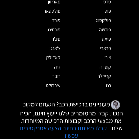
סרס
פאריזון
פוטון
פולסטאר
פולקסווגן
פורד
פורשה
פורתינג
פיאט
פיג'ו
פרארי
צ'אנגן
צ'רי
קאדילק
קופרה
קיה
קרייזלר
רובר
רנו
שברולט
מעוניינים ברכישת רכב? הגעתם למקום
הנכון. קבלו מהמומחים שלנו ייעוץ חינם, הכירו
את מבצעי הרכב וקבוצות הרכישה המיוחדות
שלנו.
קבלו מאיתנו בחינם הצעה אטרקטיבית
עכשיו