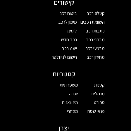
קישורים
קטלוג רכב
ביטוח רכב
השוואת רכבים
מימון לרכב
כתבות רכב
ליסינג
מבחני רכב
רכב חדש
מבצעי רכב
ייעוץ רכב
מחירון רכב
רישום לניוזלטר
קטגוריות
קטנות
משפחתיות
מנהלים
יוקרה
ספורט
מיניוואנים
פנאי שטח
מסחרי
יצרן