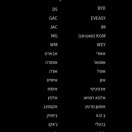
BYD
DS
GAC
EVEASY
JAC
IM
KGM (סאנגיונג)
MG
WM
WEY
אאודי
אבארט
אווטאר
אומודה
אופל
אורה
איון
אייווייס
אינפיניטי
איסוזו
אלפא רומיאו
אלפין
אסטון מרטין
אקספנג
ב.מ.וו
ביואיק
בנטלי
ג'אקו