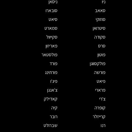
ניו
ניסאן
סאאב
סובארו
סוזוקי
סיאט
סיטרואן
סמארט
סקודה
סקייוול
סרס
פאריזון
פוטון
פולסטאר
פולקסווגן
פורד
פורשה
פורתינג
פיאט
פיג'ו
פרארי
צ'אנגן
צ'רי
קאדילק
קופרה
קיה
קרייזלר
רובר
רנו
שברולט