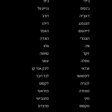
ג'ילי
ג'יפ
ג'נסיס
גרייט וול
דאצ'יה
דודג'
דונגפנג
דייהו
דייהטסו
האמר
הונגצ'י
הונדה
וויה
וולוו
זיקר
טויוטה
טסלה
יגואר
יונדאי
לינק אנד קו
ליפמוטור
לנד רובר
לנצ'יה
לקסוס
מאזדה
מזראטי
מיני
מיצובישי
מקסוס
מרצדס