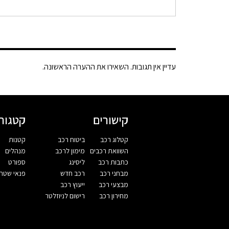
עדיין אין תגובות. השאירו את ההערה הראשונה.
קישורים
קטגורי
קטלוג רכב
ביטוח רכב
קטנות
השוואת רכבים
מימון לרכב
מנהלים
כתבות רכב
ליסינג
ספורט
מבחני רכב
רכב חדש
פנאי שטח
מבצעי רכב
ייעוץ רכב
מחירון רכב
רישום לניוזלטר