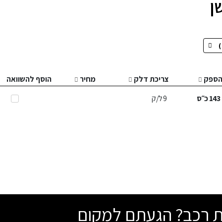
ספק
צריכת דלק
מחיר
הוסף להשוואה
143
כ״ס
9
ל/ק
שת רכב? הגעתם למקום