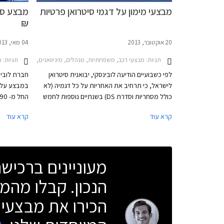
מבצעי מימון על דגמי סיטרואן פרטיות
₪
20 אוקטובר, 2013
04 מאי, 2013
תגיות:
תגיות:
מבצעי רכב, משפחתיות, מנהלים, מיניוואנים, סיטרואן, סיטרואן C5 2011-2015, סיטרואן C אליזה 2013-2016, סיטרואן C3 פיקאסו 2010-2017סיטרואן -2015
מ
לפי כשבועיים הודיעה לובינסקי, יבואנית סיטרואן
חברת לובינס
לישראל, כי תרחיב את האחריות על כל דגמיה (לא
כולל מסחריות וסדרת DS) בשנתיים נוספות לחמש
שנים בסך הכל. מיד לאחר מכן הודיעה היבואנית כי
קרא עוד
קרא עוד
היא תציע את המכונית התת משפחתית, סיטרואן C
היא המשפחת
אליזה, במבצע מימון.
בגרסה הבס
מעוניינים ברכי
הנכון. קבלו מהמו
הכירו את מבצעי 