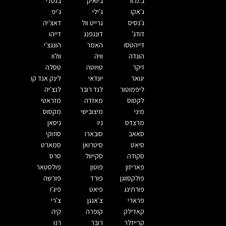
ב.מ.וו
ביואיק
בנטלי
ג'אקו
ג'ילי
ג'יפ
ג'נסיס
גרייט וול
דאצ'יה
דודג'
דונגפנג
דייהו
דייהטסו
האמר
הונגצ'י
הונדה
וויה
וולוו
זיקר
טויוטה
טסלה
יגואר
יונדאי
לינק אנד קו
ליפמוטור
לנד רובר
לנצ'יה
לקסוס
מאזדה
מזראטי
מיני
מיצובישי
מקסוס
מרצדס
ניו
ניסאן
סאאב
סובארו
סוזוקי
סיאט
סיטרואן
סמארט
סקודה
סקייוול
סרס
פאריזון
פוטון
פולסטאר
פולקסווגן
פורד
פורשה
פורתינג
פיאט
פיג'ו
פרארי
צ'אנגן
צ'רי
קאדילק
קופרה
קיה
קרייזלר
רובר
רנו