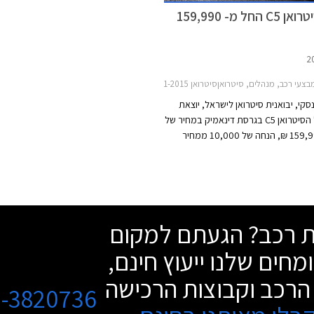
מבצע סיטרואן C5 החל מ- 159,990
C4 2011
בצעי רכב, מנהלים, סיטרואןסיטרואן C5 2011-2015
קי, יבואנית סיטרואן לישראל, יוצאת
במבצע על הסיטרואן C5 בגרסת דינאמיק במחיר של
החל מ- 159,990 ₪, הנחה של 10,000 ממחיר
המחירון המלא העומד על 169,990 ₪. סיטרואן C5
ית הגדולה של סיטרואן שהדור הנוכחי
שלה הגיעה ארצה בשנת 2009 עם מנוע 2.0 ליטר
יסית.
שת רכב? הגעתם למקום
מחים שלנו ייעוץ חינם,
הרכב וקבוצות הרכישה
3-3820736