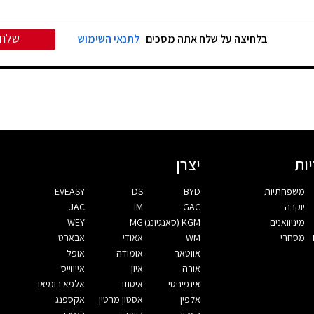
שלח
בלחיצה על שלח אתה מסכים
לתנאי השימוש
ות
יצרן
משפחתיות
BYD
DS
EVEASY
יוקרה
GAC
IM
JAC
מיניוואנים
KGM (סאנגיונג)
MG
WEY
מסחרי
WM
אאודי
אבארט
אווטאר
אומודה
אופל
אורה
איון
אייווייס
אינפיניטי
איסוזו
אלפא רומיאו
אלפין
אסטון מרטין
אקספנג