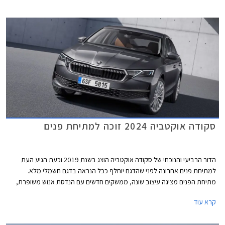
הכוללים מערכת מיילד הייבריד במתח 48V. סקודה אוקטביה החדשה מוצעת
במחיר שובר שוק העומד על החל מ- 150,990 ₪.
סקודה אוקטביה 2024 זוכה למתיחת פנים
הדור הרביעי והנוכחי של סקודה אוקטביה הוצג בשנת 2019 וכעת הגיע העת
למתיחת פנים אחרונה לפני שהדגם יוחלף ככל הנראה בדגם חשמלי מלא.
מתיחת הפנים מציגה עיצוב שונה, ממשקים חדשים עם הנדסת אנוש משופרת,
ותוספת אבזור. סקודה אוקטביה RS הספורטיבית מקבלת תוספת של 20 כ"ס.
קרא עוד