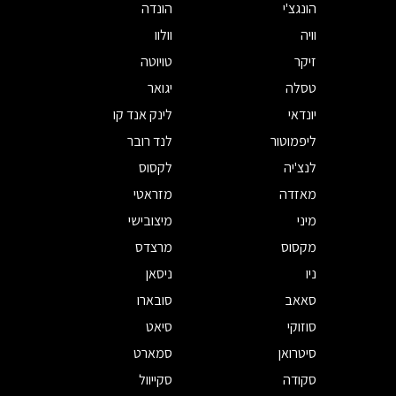
הונגצ'י
הונדה
וויה
וולוו
זיקר
טויוטה
טסלה
יגואר
יונדאי
לינק אנד קו
ליפמוטור
לנד רובר
לנצ'יה
לקסוס
מאזדה
מזראטי
מיני
מיצובישי
מקסוס
מרצדס
ניו
ניסאן
סאאב
סובארו
סוזוקי
סיאט
סיטרואן
סמארט
סקודה
סקייוול