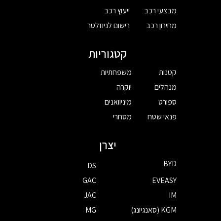
מבצעי רכב
ייעוץ רכב
מחירון רכב
רישום לניוזלטר
קטגוריות
קטנות
משפחתיות
מנהלים
יוקרה
ספורט
מיניוואנים
פנאי שטח
מסחרי
יצרן
BYD
DS
GAC
EVEASY
JAC
IM
KGM (סאנגיונג)
MG