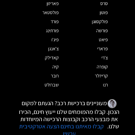
סרס
פאריזון
פוטון
פולסטאר
פולקסווגן
פורד
פורשה
פורתינג
פיאט
פיג'ו
פרארי
צ'אנגן
צ'רי
קאדילק
קופרה
קיה
קרייזלר
רובר
רנו
שברולט
מעוניינים ברכישת רכב? הגעתם למקום
הנכון. קבלו מהמומחים שלנו ייעוץ חינם, הכירו
את מבצעי הרכב וקבוצות הרכישה המיוחדות
שלנו.
קבלו מאיתנו בחינם הצעה אטרקטיבית
עכשיו