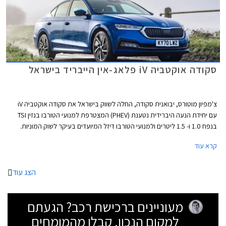
סקודה אוקטביה iV פלאג-אין הייבריד בישראל
צ'מפיון מוטורס, יבואנית סקודה, החלה לשווק בישראל את סקודה אוקטביה iV
עם יחידת הנעה היברידית נטענת (PHEV) המצטרפת למנועי הטורבו בנזין TSI
בנפח 1.0 ו- 1.5 ליטרים ולמנועי הטורבו דיזל המיועדים בעיקר לשוק המוניות.
המראה החיצוני זהה לדגמים המוכרים למעט כיסוי שקע הטעינה על הכנף
קרא עוד
הקדמית בסמוך לדלת הנהג.
הצג עוד
מעוניינים ברכישת רכב? הגעתם
למקום הנכון. קבלו מהמומחים