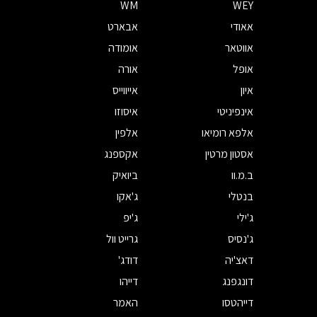
WM
WEY
אאודי
אבארט
אווטאר
אומודה
אופל
אורה
איון
אייווייס
אינפיניטי
איסוזו
אלפא רומיאו
אלפין
אסטון מרטין
אקספנג
ב.מ.וו
ביואיק
בנטלי
ג'אקו
ג'ילי
ג'יפ
ג'נסיס
גרייט וול
דאצ'יה
דודג'
דונגפנג
דייהו
דייהטסו
האמר