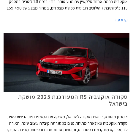
אוקטביה ברמת אבזור סלקשיין עם מנוע טורבו בנזין בנפח 1.5 ליטרים בהספק
115 כ"ס ותיבת 7 הילוכים רובוטית כפולת מצמדים, במחיר מבצע של 159,490
₪ המגלם הנחה של 5,000 ₪ ממחיר המחירון. המבצע יתקיים בכל אולמות
קרא עוד
התצוגה של סקודה בין התאריכים 14-30 במאי 2025 או עד גמר המלאי העומד
על 50 רכבים.
סקודה אוקטביה RS המעודכנת 2025 מושקת
בישראל
צ'מפיון מוטורס, יבואנית סקודה לישראל, משיקה את המשפחתית הביצועיסטית
סקודה אוקטביה RS לאחר מתיחת פנים במסגרתה קיבלה עיצוב שונה, תאורת
לד מטריקס מתקדמת כסטנדרט, ותוספות אבזור נוחות ובטיחות. מחירה התייקר