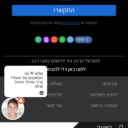
התקשרו
התקשרו או
מלאו פרטים
ונחזור אליכם בהקדם
שתף
לפורטל הרכב גיר דרושים כתבי רכב -
לחצו כאן כדי להצטרף
שלום 👋 אני
הצ'אטבוט של האתר!
צריך עזרה? התחל
אודותינו
שאלות נפוצות
שיחה.
לתנאי השימוש
מדיניות פרטיות
הצהרת נגישות
צור קשר
השווה