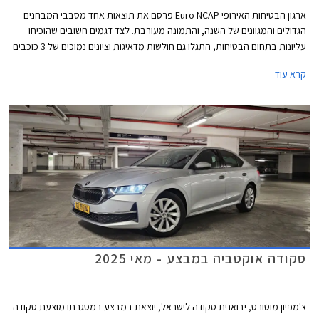
ארגון הבטיחות האירופי Euro NCAP פרסם את תוצאות אחד מסבבי המבחנים
הגדולים והמגוונים של השנה, והתמונה מעורבת. לצד דגמים חשובים שהוכיחו
עליונות בתחום הבטיחות, התגלו גם חולשות מדאיגות וציונים נמוכים של 3 כוכבים
מתוך 5 בדגמי דונגפנג בוקס ופולקסווגן טי-קרוס הותיק שהתייצב למבחן חוזר על
קרא עוד
מנת לבדוק את רמת בטיחותו בסטנדרטים של היום.
סקודה אוקטביה במבצע - מאי 2025
צ'מפיון מוטורס, יבואנית סקודה לישראל, יוצאת במבצע במסגרתו מוצעת סקודה