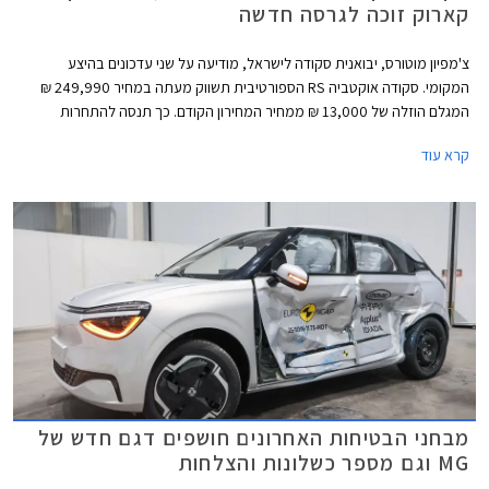
קארוק זוכה לגרסה חדשה
צ'מפיון מוטורס, יבואנית סקודה לישראל, מודיעה על שני עדכונים בהיצע
המקומי. סקודה אוקטביה RS הספורטיבית תשווק מעתה במחיר 249,990 ₪
המגלם הוזלה של 13,000 ₪ ממחיר המחירון הקודם. כך תנסה להתחרות
ביונדאי אלנטרה N אוטומטית המשווקת במחיר תחרותי של 234,900 ₪.
קרא עוד
מבחני הבטיחות האחרונים חושפים דגם חדש של
MG וגם מספר כשלונות והצלחות