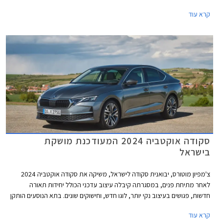
משמעותית ב- 27,000 ₪ ביחס לדגם היוצא ועומד כעת על 266,990 ₪. לשם
קרא עוד
ההשוואה, קופרה לאון VZ מוצעת במחיר 264,400 ₪ ופולקסווגן גולף GTI
מוצעת במחיר 304,900 ₪.
סקודה אוקטביה 2024 המעודכנת מושקת
בישראל
צ'מפיון מוטורס, יבואנית סקודה לישראל, משיקה את סקודה אוקטביה 2024
לאחר מתיחת פנים, במסגרתה קיבלה עיצוב עדכני הכולל יחידות תאורה
חדשות, פגושים בעיצוב נקי יותר, לוגו חדש, וחישוקים שונים. בתא הנוסעים הותקן
מסך מרכזי חדש עם ממשק גרפי משופר, לוח מחוונים דיגיטלי כסטנדרט, ושקעי
קרא עוד
USB-C בהספק 45W לטובת טעינה מהירה יותר. בנוסף עודכן היצע המנועים