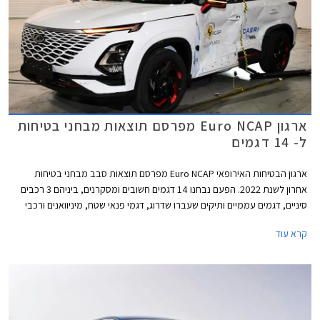
ארגון Euro NCAP מפרסם תוצאות מבחני בטיחות
ל- 14 דגמים
ארגון הבטיחות האירופאי Euro NCAP מפרסם תוצאות סבב מבחני בטיחות
אחרון לשנת 2022. הפעם נבחנו 14 דגמים חשובים ומסקרנים, ביניהם 3 רכבים
סיניים, דגמים עממיים ותיקים שעברו שדרוג, דגמי פנאי שטח, מיניוואנים ורכבי
פרימיום. מתוך 14 רכבים שנבחנו 11 זכו בציון מרבי של 5 כוכבים ושלושה דגמים
קרא עוד
הסתפקו בציון של 4 כוכבים. רשימת הדגמים שנבחנו: לוסיד אייר, לקסוס RX,
מרצדס GLC, צ'רי FX (אומודה 5), פולקסווגן ID.Buzz, MG 4 EV, מקסוס מיפה 9,
פורד ריינג'ר, פולקסווגן אמארוק, לנד רובר דיסקברי, פיג'ו 408, סקודה
אוקטביה, פורד פומה, ופולקסווגן טוראן. בנוסף העניק הארגון ציון לסיטרואן C4 X
המוארכת בהסתמך על המבחן שנערך לגרסה הסטנדרטית.