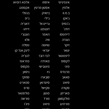
אינפיניטי
איסוזו
אלפא רומיאו
אלפין
אסטון מרטין
אקספנג
ב.מ.וו
ביואיק
בנטלי
ג'אקו
ג'ילי
ג'יפ
ג'נסיס
גרייט וול
דאצ'יה
דודג'
דונגפנג
דייהו
דייהטסו
האמר
הונגצ'י
הונדה
וויה
וולוו
זיקר
טויוטה
טסלה
יגואר
יונדאי
לינק אנד קו
ליפמוטור
לנד רובר
לנצ'יה
לקסוס
מאזדה
מזראטי
מיני
מיצובישי
מקסוס
מרצדס
ניו
ניסאן
סאאב
סובארו
סוזוקי
סיאט
סיטרואן
סמארט
סקודה
סקייוול
סרס
פאריזון
פוטון
פולסטאר
פולקסווגן
פורד
פורשה
פורתינג
פיאט
פיג'ו