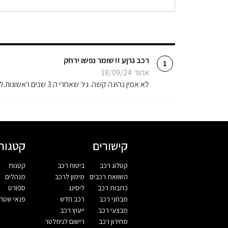
רכב גרןע !! שומר נפשו ירחק
1
אהוד
18/09/24
לא אמין נהיגה קשה. גיר שאחרי ה 3 שנים ראשונות.לחיי האוטו נהיה גרוע . האוטו רועד בהעברת הילוכים. פשוט גרוע
קישורים
קטגורי
קטלוג רכב
ביטוח רכב
קטנות
השוואת רכבים
מימון לרכב
מנהלים
כתבות רכב
ליסינג
ספורט
מבחני רכב
רכב חדש
פנאי שטח
מבצעי רכב
ייעוץ רכב
מחירון רכב
רישום לניוזלטר