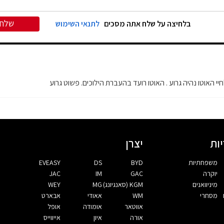
שלח
בלחיצה על שלח אתה מסכים
לתנאי השימוש
ות
יצרן
משפחתיות
BYD
DS
EVEASY
יוקרה
GAC
IM
JAC
מיניוואנים
KGM (סאנגיונג)
MG
WEY
מסחרי
WM
אאודי
אבארט
אווטאר
אומודה
אופל
אורה
איון
אייווייס