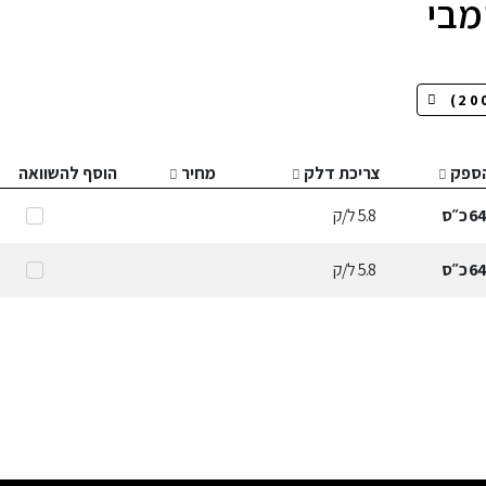
מבי
ספק
צריכת דלק
מחיר
הוסף להשוואה
6
כ״ס
5.8
ל/ק
6
כ״ס
5.8
ל/ק