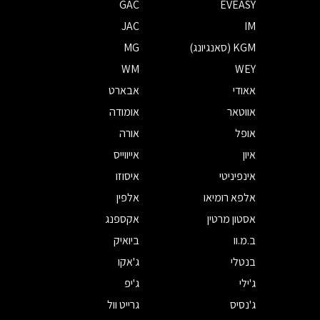
GAC
EVEASY
JAC
IM
KGM (סאנגיונג)
MG
WM
WEY
אאודי
אבארט
אווטאר
אומודה
אופל
אורה
איון
אייווייס
אינפיניטי
איסוזו
אלפא רומיאו
אלפין
אסטון מרטין
אקספנג
ב.מ.וו
ביואיק
בנטלי
ג'אקו
ג'ילי
ג'יפ
ג'נסיס
גרייט וול