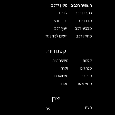
השוואת רכבים
מימון לרכב
כתבות רכב
ליסינג
מבחני רכב
רכב חדש
מבצעי רכב
ייעוץ רכב
מחירון רכב
רישום לניוזלטר
קטגוריות
קטנות
משפחתיות
מנהלים
יוקרה
ספורט
מיניוואנים
פנאי שטח
מסחרי
יצרן
BYD
DS