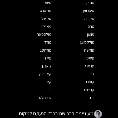
סוזוקי
סיאט
סיטרואן
סמארט
סקודה
סקייוול
סרס
פאריזון
פוטון
פולסטאר
פולקסווגן
פורד
פורשה
פורתינג
פיאט
פיג'ו
פרארי
צ'אנגן
צ'רי
קאדילק
קופרה
קיה
קרייזלר
רובר
רנו
שברולט
מעוניינים ברכישת רכב? הגעתם למקום