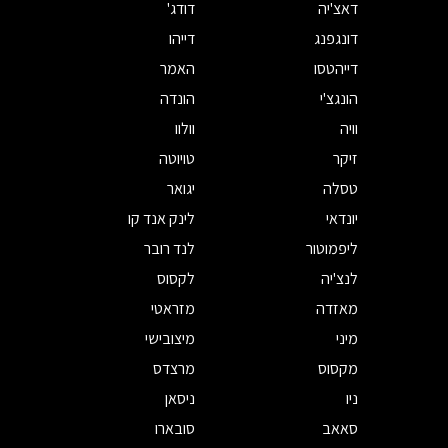
דאצ'יה
דודג'
דונגפנג
דייהו
דייהטסו
האמר
הונגצ'י
הונדה
וויה
וולוו
זיקר
טויוטה
טסלה
יגואר
יונדאי
לינק אנד קו
ליפמוטור
לנד רובר
לנצ'יה
לקסוס
מאזדה
מזראטי
מיני
מיצובישי
מקסוס
מרצדס
ניו
ניסאן
סאאב
סובארו