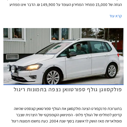
הנחה של 15,000 ממחיר המחירון העומד על 149,900 ₪. הדבר אינו מפתיע
שכן פולקסווגן גולף ספורט וואן, מחליפו של פולקסווגן גולף פלוס הותיק, הושק
קרא עוד
בישראל בתחילת אוקטובר השנה עם תג מחיר של 154,900 ₪. המבצע תקף
לעסקת מזומן בלבד וללא טרייד אין.
פולקסווגן גולף ספורטוואן נצפה בתמונות ריגול
בתערוכת פרנקפורט הציגה פולקסווגן את הגולף ספורטוואן קונספט שהיווה
קדימון למחליפו של הגולף פלוס - המיניוואן הקומפקטי של היצרנית שצבר
פופולאריות מאז הושק לראשונה בסוף שנת 2004. כעת נחשפו תמונות ריגול