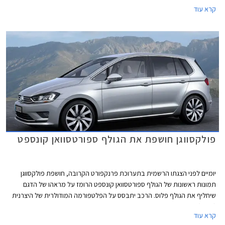
ראשונות של הרכב כשהוא נטול הסוואה ועובר מבחני חורף לקראת השקתו
קרא עוד
הצפויה באביב 2014. פנסי הראלי המשוגעים המותקנים בחזית הרכב ככל
הנראה ינשרו בדרך לפס הייצור.
פולקסווגן חושפת את הגולף ספורטסוואן קונספט
יומיים לפני הצגתו הרשמית בתערוכת פרנקפורט הקרובה, חושפת פולקסווגן
תמונות ראשונות של הגולף ספורטסוואן קונספט הרומז על מראהו של הדגם
שיחליף את הגולף פלוס. הרכב יתבסס על הפלטפורמה המודולרית של היצרנית
(MQB).
קרא עוד