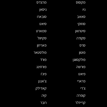
מקסוס
מרצדס
ניו
ניסאן
סאאב
סובארו
סוזוקי
סיאט
סיטרואן
סמארט
סקודה
סקייוול
סרס
פאריזון
פוטון
פולסטאר
פולקסווגן
פורד
פורשה
פורתינג
פיאט
פיג'ו
פרארי
צ'אנגן
צ'רי
קאדילק
קופרה
קיה
קרייזלר
רובר