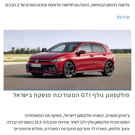
עליונות בתחום הבטיחות, התגלו גם חולשות מדאיגות וציונים נמוכים של 3 כוכבים
מתוך 5 בדגמי דונגפנג בוקס ופולקסווגן טי-קרוס הותיק שהתייצב למבחן חוזר על
קרא עוד
מנת לבדוק את רמת בטיחותו בסטנדרטים של היום.
פולקסווגן גולף GTI המעודכנת מושקת בישראל
צ'מפיון מוטורס, יבואנית פולקסווגן לישראל, משיקה את המשפחתית
הספורטיבית פולקסווגן גולף GTI לאחר מתיחת פנים (דור 8.5) במסגרתה קיבלה
עיצוב מלוטש, תאורת לד מטריקס מתקדמת כסטנדרט, מתלים אדפטיביים