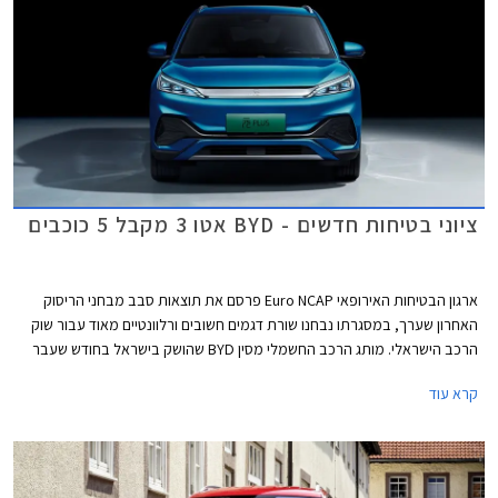
ציוני בטיחות חדשים - BYD אטו 3 מקבל 5 כוכבים
ארגון הבטיחות האירופאי Euro NCAP פרסם את תוצאות סבב מבחני הריסוק
האחרון שערך, במסגרתו נבחנו שורת דגמים חשובים ורלוונטיים מאוד עבור שוק
הרכב הישראלי. מותג הרכב החשמלי מסין BYD שהושק בישראל בחודש שעבר
שלח את BYD אטו 3 כנציג ראשון למותג במבחני הריסוק האירופאיים וזה הצליח
קרא עוד
לגרוף ציון מרבי של 5 כוכבים יחד עם ב.מ.וו X1, מאזדה CX-60, מרצדס EQE,
סיאט איביזה וסיאט ארונה הוותיקות, ופולקסווגן גולף שעברה מקצה שיפורים קל.