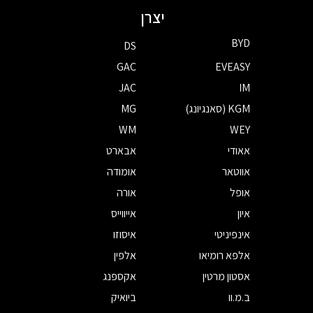
יצרן
BYD
DS
GAC
EVEASY
JAC
IM
KGM (סאנגיונג)
MG
WM
WEY
אאודי
אבארט
אווטאר
אומודה
אופל
אורה
איון
אייווייס
אינפיניטי
איסוזו
אלפא רומיאו
אלפין
אסטון מרטין
אקספנג
ב.מ.וו
ביואיק