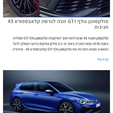
פולקסווגן גולף GTI זוכה לגרסת קלאבספורט 45
חגיגית
פולקסווגן חוגגת 45 שנים להוט האץ' האייקונית פולקסווגן גולף GTI שנולדה
בשנת 1976 ומאז נמכרה ביותר מ- 2.3 מיליון עותקים ברחבי העולם. לרגל
המאורע מציגה היצרנית את פולקסווגן גולף GTI קלאבספורט 45 - מהדורה
חגיגית המצוידת בחבילת עיצוב הכוללת חישוקי 19 אינץ' עם מסגרת בצבע
קרא עוד
אדום, ספוילר אחורי מוגדל, מראות בצבע שחור מבריק, ומדבקות מעוצבות
בתחתית הדלתות.