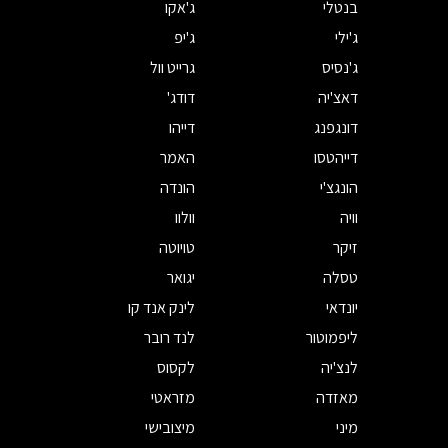
בנטלי
ג'אקו
ג'ילי
ג'יפ
ג'נסיס
גרייט וול
דאצ'יה
דודג'
דונגפנג
דייהו
דייהטסו
האמר
הונגצ'י
הונדה
וויה
וולוו
זיקר
טויוטה
טסלה
יגואר
יונדאי
לינק אנד קו
ליפמוטור
לנד רובר
לנצ'יה
לקסוס
מאזדה
מזראטי
מיני
מיצובישי