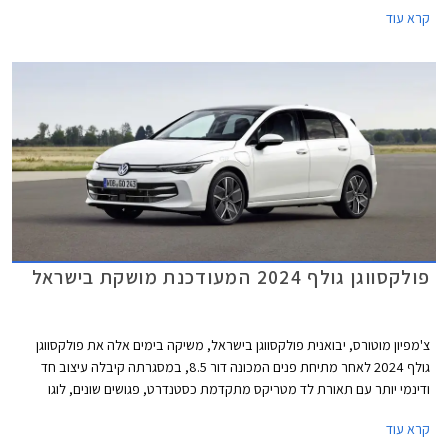
DCC, ותוספות אבזור נוחות ובטיחות. מחירה של פולקסווגן גולף GTI התייקר ב-
קרא עוד
45,000 ₪ ביחס לדגם היוצא ועומד כעת על 299,900 ₪.
פולקסווגן גולף 2024 המעודכנת מושקת בישראל
צ'מפיון מוטורס, יבואנית פולקסווגן בישראל, משיקה בימים אלה את פולקסווגן
גולף 2024 לאחר מתיחת פנים המכונה דור 8.5, במסגרתה קיבלה עיצוב חד
ודינמי יותר עם תאורת לד מטריקס מתקדמת כסטנדרט, פגושים שונים, לוגו
מואר, וחישוקים בעיצוב חדש. בתא הנוסעים הותקן מסך מרכזי חדש בגודל 12.9
קרא עוד
אינץ' עם ממשק נוח יותר לתפעול ואפשרויות התאמה אישית. בנוסף עודכן היצע