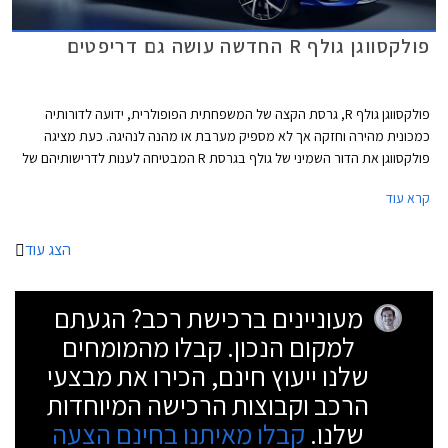
פולקסווגן גולף R החדשה עושה גם דריפטים
פולקסווגן גולף R, גרסת הקצה של המשפחתית הפופולרית, ידועה לדורותיה
כמכונית מהירה וחזקה אך לא מספיק מערבת או מהנה לנהיגה. כעת מציגה
פולקסווגן את הדור השמיני של גולף בגרסת R המבטיחה לענות לדרישותיהם של
חובבי הנהיגה, ובאופן מפתיע גם לאלה שרוצים להשתובב עם משחקי זנב.
קרא עוד
הצג עוד
מעוניינים ברכישת רכב? הגעתם
למקום הנכון. קבלו מהמומחים
שלנו ייעוץ חינם, הכירו את מבצעי
הרכב וקבוצות הרכישה המיוחדות
שלנו.
קבלו מאיתנו בחינם הצעה