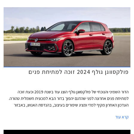
המנועים הכוללים מערכת מיילד הייבריד במתח 48V. המחיר התייקר
משמעותית ביחס לדגם הקודם ועומד על החל מ- 169,900 ₪.
פולקסווגן גולף 2024 זוכה למתיחת פנים
הדור השמיני והנוכחי של פולקסווגן גולף הוצג עוד בשנת 2019 וכעת זוכה
למתיחת פנים אחרונה לפני שהדגם יהפוך בדור הבא למכונית חשמלית טהורה.
העדכון האחרון מקיף למדי ומציג שיפורים בעיצוב, בהנדסת האנוש, באבזור
וביחידות ההנעה. פולקסווגן גולף GTI הספורטיבית אמנם מתחזקת אך גם
קרא עוד
מוותרת על תיבת ההילוכים הידנית עקב תקנות זיהום האוויר המחמירות בתקן
יורו 7, עניין שוודאי מאכזב את חובבי הנהיגה.