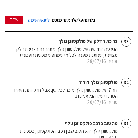
שלח
בלחיצה על שלח אתה מסכים
לתנאי השימוש
צריכת הדלק של פולקסווגן גולף
33
הגירסה החדשה של פולקסווגן גולף מתהדרת בצריכת דלק
מצויינת, שנותנת מענה לכל מי שמחפש מכונית חסכונית.
זכריה
28/07/16
פולקסווגן גולף דור 7
32
דור 7 של פולקסווגן גולף מוכר לכל עין, אבל חזק יותר. היתרון
המרכזי שלו הוא אמינות.
טוביה
20/07/16
מה טוב ברכב פולקסווגן גולף
31
פולקסווגן גולף היא הטוב שבין רכבי הפולקסווגן, כמכונית
משפחתית.