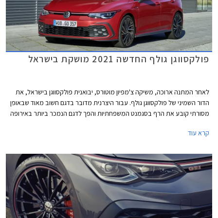
פולקסווגן גולף החדשה 2021 מושקת בישראל
לאחר המתנה ארוכה, משיקה צ'מפיון מוטורס, יבואנית פולקסווגן בישראל, את
הדור השמיני של פולקסווגן גולף. עבור היצרנית מדובר בדגם חשוב מאוד שבאופן
מסורתי קובע את הרף בסגמנט המשפחתיות והפך לדגם הנמכר ביותר באירופה
עם מעל 35 מיליון מסירות בעולם מאז השקת הדור הראשון. הדור השמיני של
קרא עוד
פולקסווגן שומר על אותו מתכון מוצלח אך מותאם לזמננו וכולל תא נוסעים חדשני
בעיצוב נקי, ריבוי פקדי מגע, מסך מגע מרכזי איכותי, בורר הילוכים אלקטרוני,
ומערכות בטיחות אקטיביות מתקדמות המאפשרות נהיגה חצי-אוטונומית.